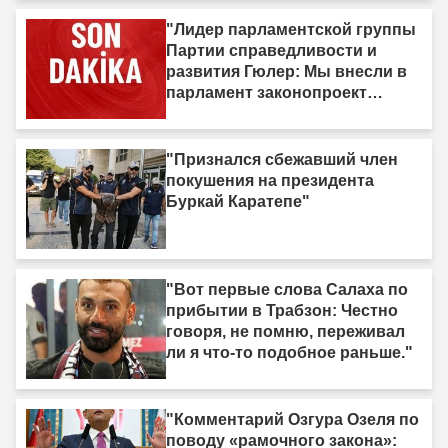
"Лидер парламентской группы
Партии справедливости и
развития Гюлер: Мы внесли в
парламент законопроект
«Турция без террора» с почти
360 подписями."
"Признался сбежавший член
покушения на президента
Буркай Каратепе"
"Вот первые слова Салаха по
прибытии в Трабзон: Честно
говоря, не помню, переживал
ли я что-то подобное раньше."
"Комментарий Озгура Озеля по
поводу «рамочного закона»: