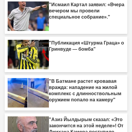
"Исмаил Картал заявил: «Вчера
вечером мы провели
специальное собрание»."
"Публикация «Штурма Граца» о
Гринвуде — бомба"
"В Батмане растет кровавая
вражда: нападение на жилой
комплекс с длинноствольным
оружием попало на камеру"
"Азиз Йылдырым сказал: «Это
закончится на этой неделе»! От
Джихана Камера поступило