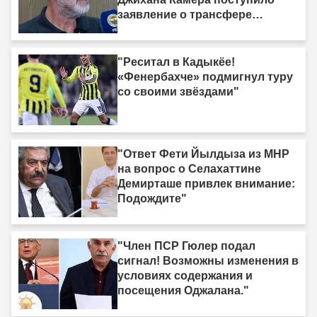
заявление о трансфере
нападающего."
"Реситал в Кадыкёе!
«Фенербахче» подмигнул туру
со своими звёздами"
"Ответ Фети Йылдыза из MHP
на вопрос о Селахаттине
Демирташе привлек внимание:
Подождите"
"Член ПСР Гюлер подал
сигнал! Возможны изменения в
условиях содержания и
посещения Оджалана."