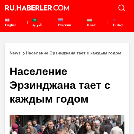
English
العربية
Pусский
Kurdî
Türkçe
News
Население Эрзинджана тает с каждым годом
Население
Эрзинджана тает с
каждым годом