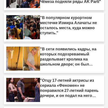
Чёмеза подняли ряды AK Parti"
"В популярном курортном
местечке Измира Алачаты не
осталось места, куда можно
ступить."
"В сети появились кадры, на
которых подозреваемый
разделывает кролика на
школьном дворе; он был
задержан."
"Отцу 17-летней актрисы из
сериала «Феномен» не
понравился 27-летний парень
дочери, и он подал на него
жалобу."