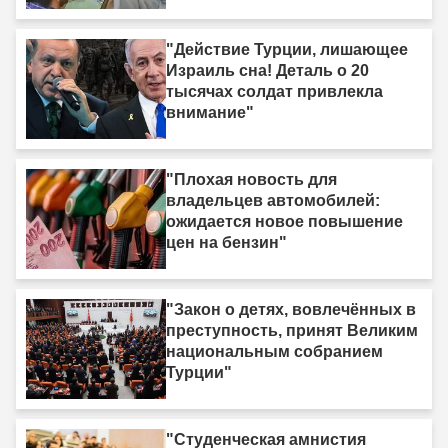
"Действие Турции, лишающее
Израиль сна! Деталь о 20
тысячах солдат привлекла
внимание"
"Плохая новость для
владельцев автомобилей:
ожидается новое повышение
цен на бензин"
"Закон о детях, вовлечённых в
преступность, принят Великим
национальным собранием
Турции"
"Студенческая амнистия