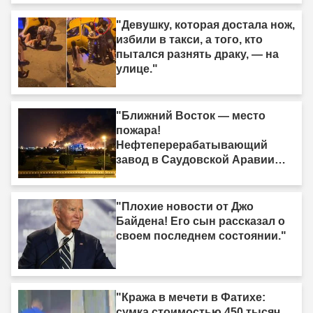
"Девушку, которая достала нож,
избили в такси, а того, кто
пытался разнять драку, — на
улице."
"Ближний Восток — место
пожара!
Нефтеперерабатывающий
завод в Саудовской Аравии
был поражён."
"Плохие новости от Джо
Байдена! Его сын рассказал о
своем последнем состоянии."
"Кража в мечети в Фатихе:
сумка стоимостью 450 тысяч