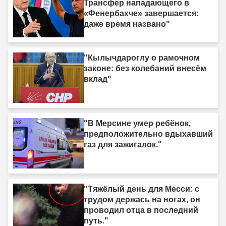
Трансфер нападающего в
«Фенербахче» завершается:
даже время названо"
"Кылычдароглу о рамочном
законе: без колебаний внесём
вклад"
"В Мерсине умер ребёнок,
предположительно вдыхавший
газ для зажигалок."
"Тяжёлый день для Месси: с
трудом держась на ногах, он
проводил отца в последний
путь."