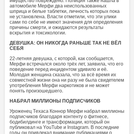
имущество повреждено. Полиция также нашла в
автомобиле Мерфи два неиспользованных
шприца и белые таблетки, личность которых пока
не установлена. Власти отметили, что эти улики
сами по себе не имеют значения для определения
причины смерти, и ожидаются результаты
вскрытия и токсикологии.
ДЕВУШКА: ОН НИКОГДА РАНЬШЕ ТАК НЕ ВЁЛ
СЕБЯ
22-летняя девушка, с которой, как сообщается,
Мерфи встречался около трёх лет, заявила, что его
поведение перед инцидентом удивило и её.
Молодая женщина сказала, что за всё время их
совместной жизни она ни разу не была свидетелем
употребления Мерфи наркотиков и не может
понять произошедшего.
НАБРАЛ МИЛЛИОНЫ ПОДПИСЧИКОВ
Уроженец Техаса Коннор Мерфи набрал миллионы
подписчиков благодаря контенту о фитнесе,
бодибилдинге и трансформации, который он
публиковал на YouTube и Instagram. В последние
годы он привлекал внимание публикациями о