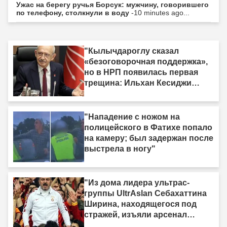
Ужас на берегу ручья Борсук: мужчину, говорившего
по телефону, столкнули в воду
-10 minutes ago...
"Кылычдароглу сказал
«безоговорочная поддержка»,
но в НРП появилась первая
трещина: Ильхан Кесиджи
скажет «нет»"
"Нападение с ножом на
полицейского в Фатихе попало
на камеру; был задержан после
выстрела в ногу"
"Из дома лидера ультрас-
группы UltrAslan Себахаттина
Ширина, находящегося под
стражей, изъяли арсенал
оружия."