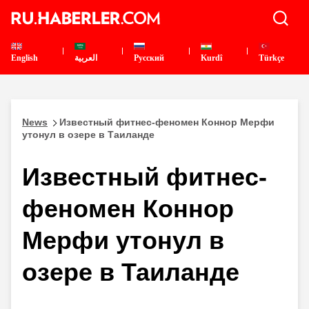
English
العربية
Pусский
Kurdî
Türkçe
News
Известный фитнес-феномен Коннор Мерфи
утонул в озере в Таиланде
Известный фитнес-
феномен Коннор
Мерфи утонул в
озере в Таиланде