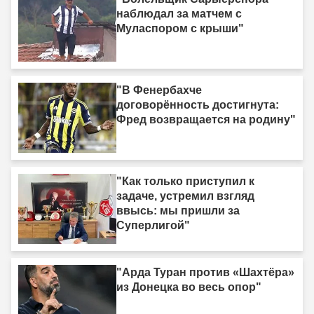
наблюдал за матчем с
Муласпором с крыши"
"В Фенербахче
договорённость достигнута:
Фред возвращается на родину"
"Как только приступил к
задаче, устремил взгляд
ввысь: мы пришли за
Суперлигой"
"Арда Туран против «Шахтёра»
из Донецка во весь опор"