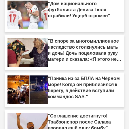
"Дом национального
футболиста Дениза Гюля
ограбили! Ущерб огромен"
"В споре за многомиллионное
наследство столкнулись мать
и дочь! Дочь поцеловала руку
матери и сказала: «Я этого не
делала»."
"Паника из-за БПЛА на Чёрном
море! Когда он приблизился к
берегу, в действие вступили
коммандос SAS."
"Соглашение достигнуто!
Трабзонспор после Салаха
взорвал ещё одну бомбу"