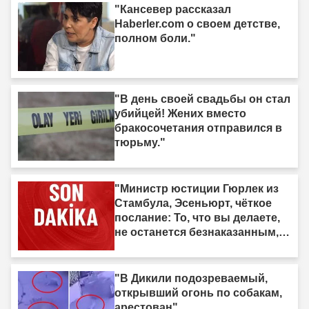
"Кансевер рассказал
Haberler.com о своем детстве,
полном боли."
"В день своей свадьбы он стал
убийцей! Жених вместо
бракосочетания отправился в
тюрьму."
"Министр юстиции Гюрлек из
Стамбула, Эсеньюрт, чёткое
послание: То, что вы делаете,
не останется безнаказанным,
мы идём за вами."
"В Дикили подозреваемый,
открывший огонь по собакам,
арестован"