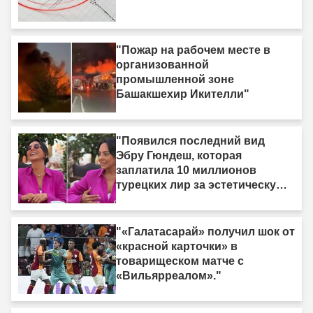
"Пожар на рабочем месте в
организованной
промышленной зоне
Башакшехир Икителли"
"Появился последний вид
Эбру Гюндеш, которая
заплатила 10 миллионов
турецких лир за эстетическую
операцию."
"«Галатасарай» получил шок от
«красной карточки» в
товарищеском матче с
«Вильярреалом»."