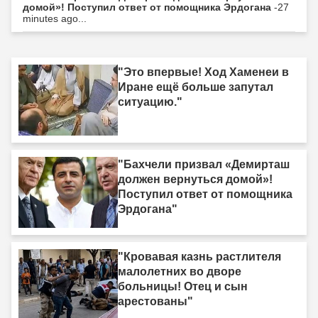
домой»! Поступил ответ от помощника Эрдогана
-27
minutes ago...
"Это впервые! Ход Хаменеи в
Иране ещё больше запутал
ситуацию."
"Бахчели призвал «Демирташ
должен вернуться домой»!
Поступил ответ от помощника
Эрдогана"
"Кровавая казнь растлителя
малолетних во дворе
больницы! Отец и сын
арестованы"