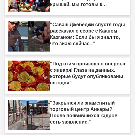
крышей, мы готовы к
законодательному
регулированию"
"Саваш Джебеджи спустя годы
рассказал о ссоре с Кааном
Казганом: Если бы я знал то,
что знаю сейчас..."
"Под этим произошло впервые
с января! Глаза на данных,
которые будут опубликованы
сегодня"
"Закрылся ли знаменитый
торговый центр Анкары?
После появившихся кадров
есть заявление."