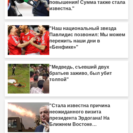
повышения! Сумма также стала
известна."
"Наш национальный звезда
Павлидис позвонил: Мы можем
пережить наши дни в
«Бенфике»"
"Медведь, съевший двух
братьев заживо, был убит
толпой"
"Стала известна причина
неожиданного визита
президента Эрдогана! На
Ближнем Востоке
формируется новый союз