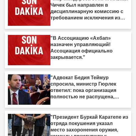
Чичек был направлен в
дисциплинарную комиссию с
требованием исключения из
партии."
"В Ассоциацию «Ахбап»
назначен управляющий!
Ассоциация официально
закрывается."
"Адвокат Бедия Теймур
спросила, министр Гюрлек
ответил: пока организация
полностью не распущена,
закон не вступит в силу"
"Президент Буркай Каратепе из
отряда покушения указал
место захоронения оружия,