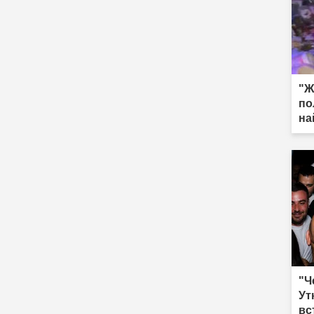
"Ж
по
на
"Ч
Ут
вс