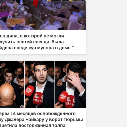
енщина, о которой не могли
лучить вестей соседи, была
йдена среди куч мусора в доме."
ерез 14 месяцев освобождённого
ку Джанера Чайкару у ворот тюрьмы
третила восторженная толпа"