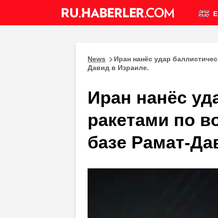
E
News
Иран нанёс удар баллистичес
Давид в Израиле.
Иран нанёс уд
ракетами по в
базе Рамат-Да