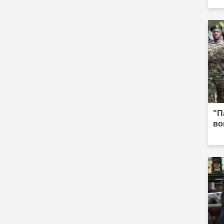
"П
во