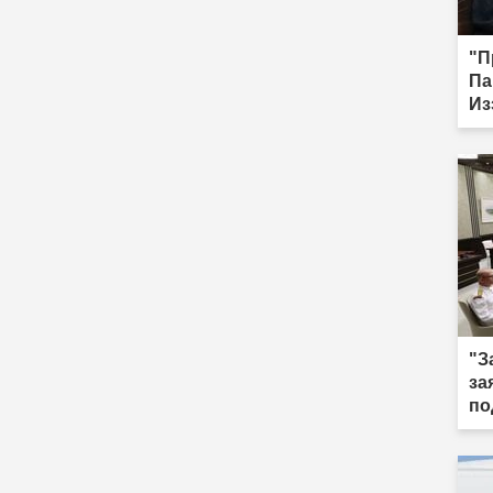
"П
Па
Из
по
ме
до
"З
за
по
те