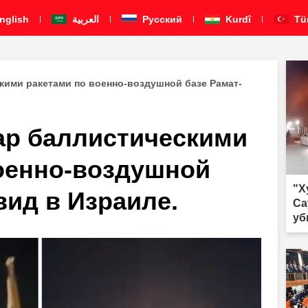
nglish
العربية
Pусский
Kurdî
Tü
кими ракетами по военно-воздушной базе Рамат-
ар баллистическими
оенно-воздушной
"Х
вид в Израиле.
Са
уб