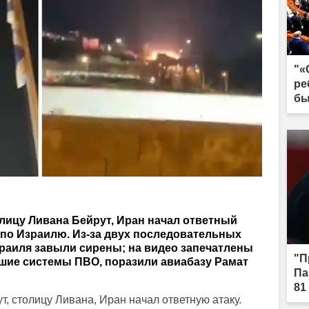
"«
ре
бы
лицу Ливана Бейрут, Иран начал ответный
 по Израилю. Из-за двух последовательных
зраиля завыли сирены; на видео запечатлены
"П
вшие системы ПВО, поразили авиабазу Рамат
Па
81
, столицу Ливана, Иран начал ответную атаку.