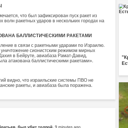
Ы
ечается, что был зафиксирован пуск ракет из
х волн ракетных ударов в нескольких городах на
КОВАНА БАЛЛИСТИЧЕСКИМИ РАКЕТАМИ
ление в связи с ракетными ударами по Израилю.
на уничтожение сионистским режимом мирных
Дахия в Бейруте, авиабаза Рамат-Давид,
"К
была атакована баллистическими ракетами».
Ес
тий видно, что израильские системы ПВО не
анские ракеты, и авиабаза была поражена.
братьев, был убит толпой.
9 minutes ago...