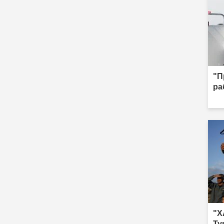
"П
ра
"Х
Ту