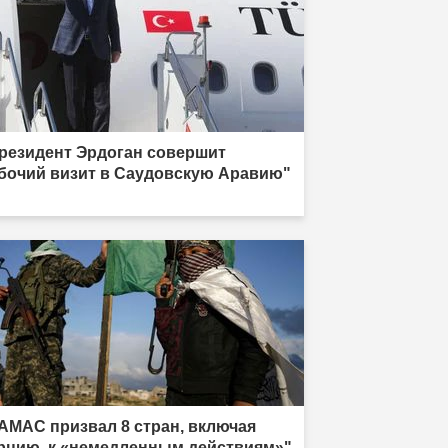
резидент Эрдоган совершит
бочий визит в Саудовскую Аравию"
АМАС призвал 8 стран, включая
рцию, к «немедленным действиям»"