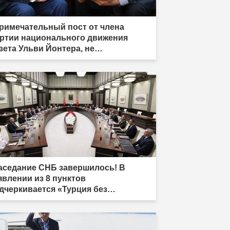
римечательный пост от члена
ртии национального движения
зета Ульви Йонтера, не
дписавшего «Рамочный закон»: «У
ня есть одна жизнь, и она тоже
лжна быть принесена в жертву»"
аседание СНБ завершилось! В
явлении из 8 пунктов
дчеркивается «Турция без
ррора»"