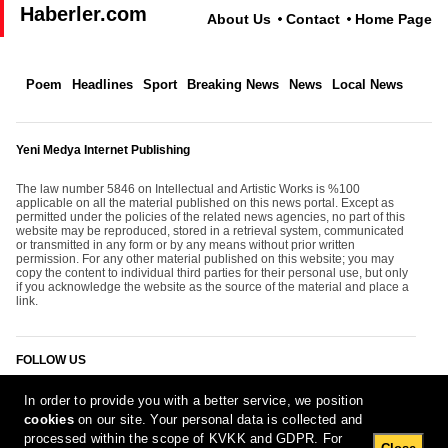
Haberler.com
About Us
Contact
Home Page
Poem
Headlines
Sport
Breaking News
News
Local News
Yeni Medya Internet Publishing
The law number 5846 on Intellectual and Artistic Works is %100
applicable on all the material published on this news portal. Except as
permitted under the policies of the related news agencies, no part of this
website may be reproduced, stored in a retrieval system, communicated
or transmitted in any form or by any means without prior written
permission. For any other material published on this website; you may
copy the content to individual third parties for their personal use, but only
if you acknowledge the website as the source of the material and place a
link.
FOLLOW US
In order to provide you with a better service, we position
cookies
on our site. Your personal data is collected and
processed within the scope of KVKK and GDPR. For