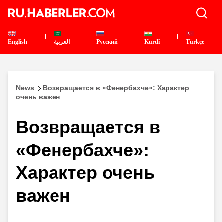
English
العربية
Pусский
Kurdî
Türkçe
News
Возвращается в «Фенербахче»: Характер
очень важен
Возвращается в
«Фенербахче»:
Характер очень
важен