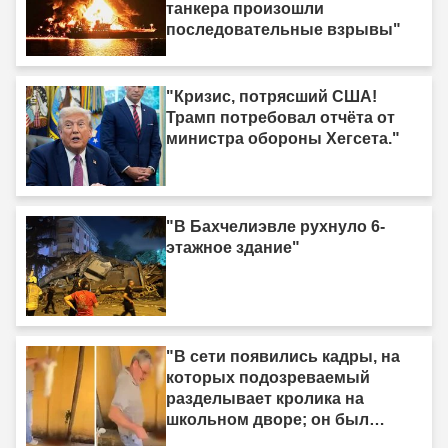
танкера произошли
последовательные взрывы"
"Кризис, потрясший США!
Трамп потребовал отчёта от
министра обороны Хегсета."
"В Бахчелиэвле рухнуло 6-
этажное здание"
"В сети появились кадры, на
которых подозреваемый
разделывает кролика на
школьном дворе; он был
задержан."