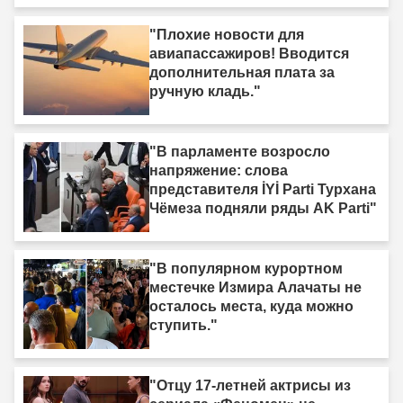
"Плохие новости для
авиапассажиров! Вводится
дополнительная плата за
ручную кладь."
"В парламенте возросло
напряжение: слова
представителя İYİ Parti Турхана
Чёмеза подняли ряды AK Parti"
"В популярном курортном
местечке Измира Алачаты не
осталось места, куда можно
ступить."
"Отцу 17-летней актрисы из