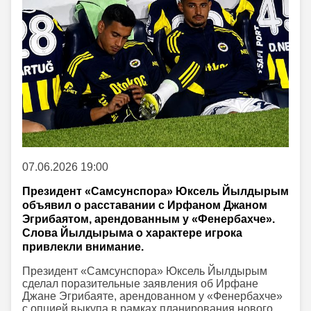
07.06.2026 19:00
Президент «Самсунспора» Юксель Йылдырым
объявил о расставании с Ирфаном Джаном
Эгрибаятом, арендованным у «Фенербахче».
Слова Йылдырыма о характере игрока
привлекли внимание.
Президент «Самсунспора» Юксель Йылдырым
сделал поразительные заявления об Ирфане
Джане Эгрибаяте, арендованном у «Фенербахче»
с опцией выкупа в рамках планирования нового