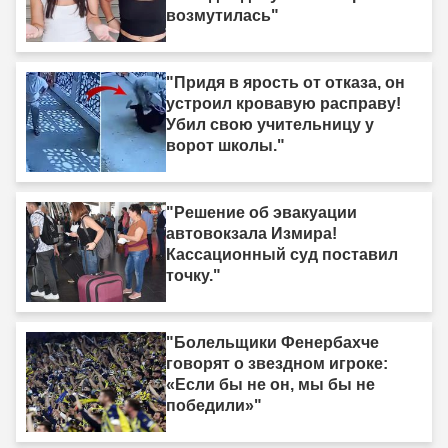
возмутилась"
"Придя в ярость от отказа, он
устроил кровавую расправу!
Убил свою учительницу у
ворот школы."
"Решение об эвакуации
автовокзала Измира!
Кассационный суд поставил
точку."
"Болельщики Фенербахче
говорят о звездном игроке:
«Если бы не он, мы бы не
победили»"