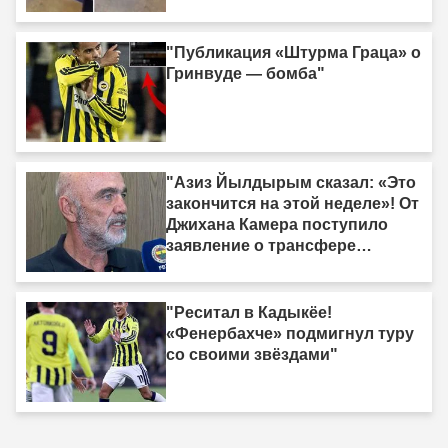
"Публикация «Штурма Граца» о
Гринвуде — бомба"
"Азиз Йылдырым сказал: «Это
закончится на этой неделе»! От
Джихана Камера поступило
заявление о трансфере
нападающего."
"Реситал в Кадыкёе!
«Фенербахче» подмигнул туру
со своими звёздами"