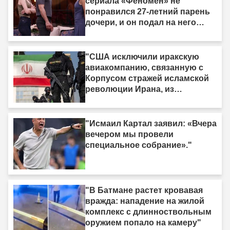
сериала «Феномен» не
понравился 27-летний парень
дочери, и он подал на него
жалобу."
"США исключили иракскую
авиакомпанию, связанную с
Корпусом стражей исламской
революции Ирана, из
санкционного списка."
"Исмаил Картал заявил: «Вчера
вечером мы провели
специальное собрание»."
"В Батмане растет кровавая
вражда: нападение на жилой
комплекс с длинноствольным
оружием попало на камеру"