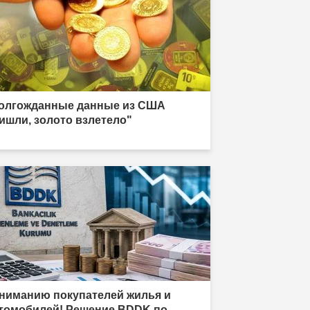
олгожданные данные из США
ишли, золото взлетело"
ниманию покупателей жилья и
томобилей! Решение BDDK по