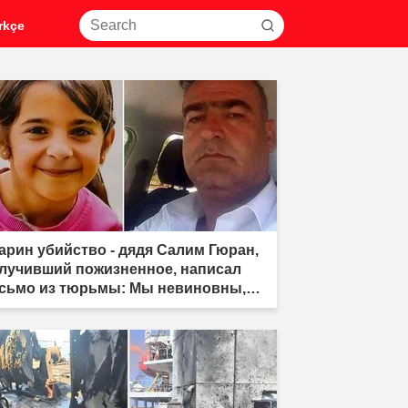
rkçe
арин убийство - дядя Салим Гюран,
лучивший пожизненное, написал
сьмо из тюрьмы: Мы невиновны,
 не убийцы"