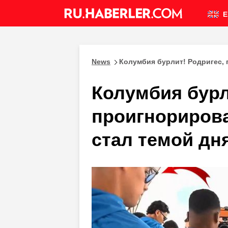
E
News
Колумбия бурлит! Родригес, 
Колумбия бурл
проигнориров
стал темой дня