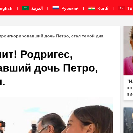
nglish
العربية
Pусский
Kurdî
Tü
проигнорировавший дочь Петро, стал темой дня.
ит! Родригес,
авший дочь Петро,
.
"Н
по
пи
мы