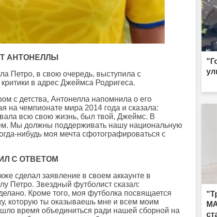
Т АНТОНЕЛЛЫ
"Г
ул
ла Петро, в свою очередь, выступила с
критики в адрес Джеймса Родригеса.
ром с детства, Антонелла напомнила о его
я на чемпионате мира 2014 года и сказала:
вала всю свою жизнь, был твой, Джеймс. В
сем. Мы должны поддерживать нашу национальную
огда-нибудь моя мечта сфотографироваться с
ИЛ С ОТВЕТОМ
кже сделал заявление в своем аккаунте в
лу Петро. Звездный футболист сказал:
сделано. Кроме того, моя футболка посвящается
"Т
ку, которую ты оказываешь мне и всем моим
MA
ишло время объединиться ради нашей сборной на
ст