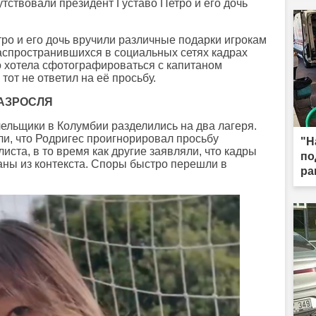
утствовали президент Густаво Петро и его дочь
ро и его дочь вручили различные подарки игрокам
аспространившихся в социальных сетях кадрах
о хотела сфотографироваться с капитаном
от не ответил на её просьбу.
АЗРОСЛЯ
ельщики в Колумбии разделились на два лагеря.
и, что Родригес проигнорировал просьбу
"Н
иста, в то время как другие заявляли, что кадры
по
ны из контекста. Споры быстро перешли в
ра