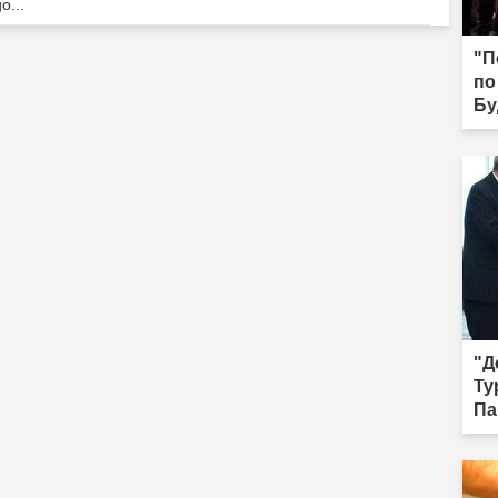
o...
"П
по
Бу
Ыг
"Д
Ту
Па