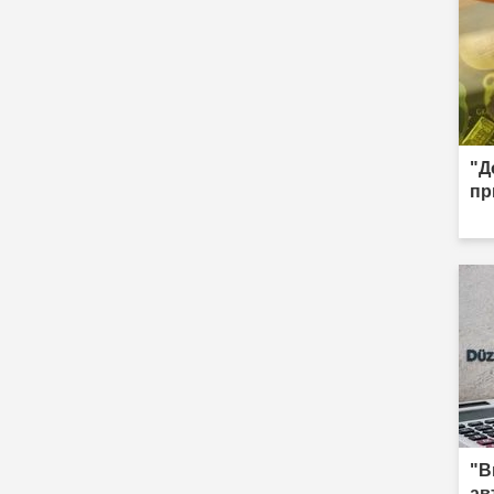
"Д
пр
"В
ав