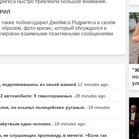
дригеса быстро привлекла большое внимание.
по
АРИЛ
 также поблагодарил Джеймса Родригеса в своём
м образом, фото-кризис, который обсуждался в
егулирован взаимными позитивными сообщениями
"Ж
по
ул
и, подключившись из своей ванной
12 minutes ago...
ь 2 автомобиля: 9 тяжелораненых
-28 minutes ago...
ылся, он осыпал полицейских руганью.
-18 minutes
 мёртвым один человек.
-18 minutes ago...
, не слушающих проповедь в мечети: «Если так