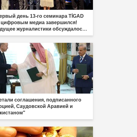
ервый день 13-го семинара TİGAD
 цифровым медиа завершился!
дущее журналистики обсуждалось в
дыре"
етали соглашения, подписанного
рцией, Саудовской Аравией и
кистаном"