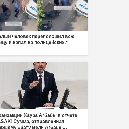
олый человек переполошил всю
ицу и напал на полицейских."
ранзакции Хаура Агбабы в отчете
SAK! Сумма, отправленная
аршему брату Вели Агбабе,