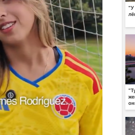
"У
лё
"Т
же
он