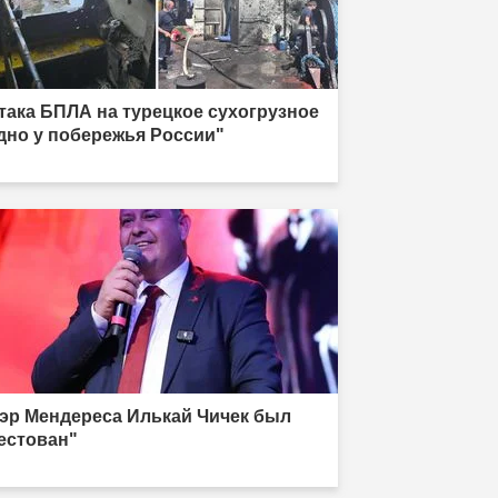
така БПЛА на турецкое сухогрузное
дно у побережья России"
эр Мендереса Илькай Чичек был
естован"