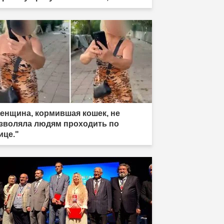
разила"
енщина, кормившая кошек, не
зволяла людям проходить по
ице."