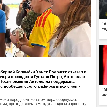
"А
су
 сборной Колумбии Хамес Родригес отказал в
чери президента Густаво Петро, Антонелле
 После реакции Антонелла поддержала
ес пообещал сфотографироваться с ней и
"М
ар
мбии перед чемпионатом мира обернулась
тии, проходившем в международном аэропорту