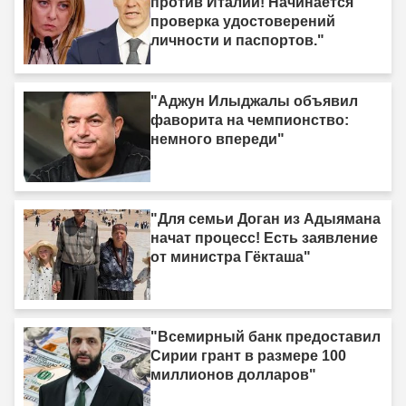
против Италии! Начинается
проверка удостоверений
личности и паспортов."
"Аджун Илыджалы объявил
фаворита на чемпионство:
немного впереди"
"Для семьи Доган из Адыямана
начат процесс! Есть заявление
от министра Гёкташа"
"Всемирный банк предоставил
Сирии грант в размере 100
миллионов долларов"