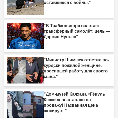
оставшиеся с войны."
"В Трабзонспоре взлетает
трансферный самолёт: цель —
Дарвин Нуньес"
"Министр Шимшек ответил по-
курдски пожилой женщине,
просившей работу для своего
сына."
"Дом-музей Каяхана «Гёнуль
Кёшкю» выставлен на
продажу! Названная цена
шокирует."