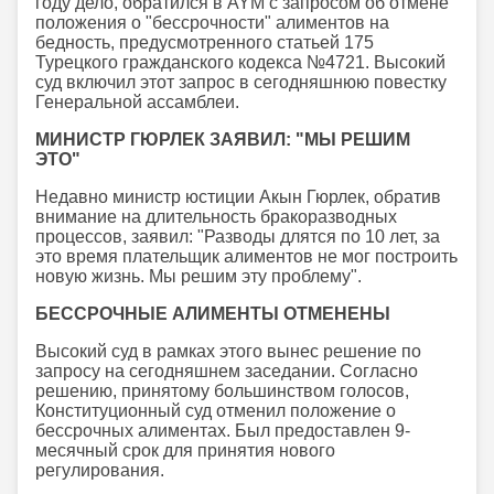
году дело, обратился в AYM с запросом об отмене
положения о "бессрочности" алиментов на
бедность, предусмотренного статьей 175
Турецкого гражданского кодекса №4721. Высокий
суд включил этот запрос в сегодняшнюю повестку
Генеральной ассамблеи.
МИНИСТР ГЮРЛЕК ЗАЯВИЛ: "МЫ РЕШИМ
ЭТО"
Недавно министр юстиции Акын Гюрлек, обратив
внимание на длительность бракоразводных
процессов, заявил: "Разводы длятся по 10 лет, за
это время плательщик алиментов не мог построить
новую жизнь. Мы решим эту проблему".
БЕССРОЧНЫЕ АЛИМЕНТЫ ОТМЕНЕНЫ
Высокий суд в рамках этого вынес решение по
запросу на сегодняшнем заседании. Согласно
решению, принятому большинством голосов,
Конституционный суд отменил положение о
бессрочных алиментах. Был предоставлен 9-
месячный срок для принятия нового
регулирования.