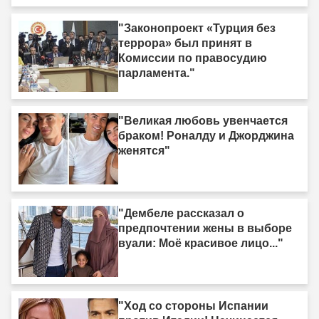
"Законопроект «Турция без
террора» был принят в
Комиссии по правосудию
парламента."
"Великая любовь увенчается
браком! Роналду и Джорджина
женятся"
"Дембеле рассказал о
предпочтении жены в выборе
вуали: Моё красивое лицо..."
"Ход со стороны Испании