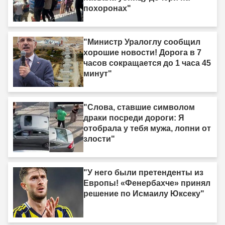
похоронах"
"Министр Уралоглу сообщил
хорошие новости! Дорога в 7
часов сокращается до 1 часа 45
минут"
"Слова, ставшие символом
драки посреди дороги: Я
отобрала у тебя мужа, лопни от
злости"
"У него были претенденты из
Европы! «Фенербахче» принял
решение по Исмаилу Юксеку"