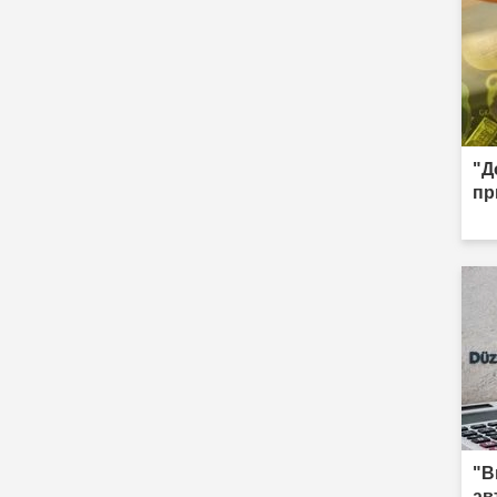
"Д
пр
"В
ав