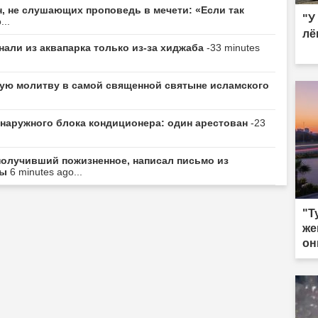
, не слушающих проповедь в мечети: «Если так
"У
...
лё
али из аквапарка только из-за хиджаба
-33 minutes
ую молитву в самой священной святыне исламского
от наружного блока кондиционера: один арестован
-23
получивший пожизненное, написал письмо из
цы
6 minutes ago...
"Т
же
он