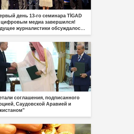
ервый день 13-го семинара TİGAD
 цифровым медиа завершился!
дущее журналистики обсуждалось в
дыре"
етали соглашения, подписанного
рцией, Саудовской Аравией и
кистаном"