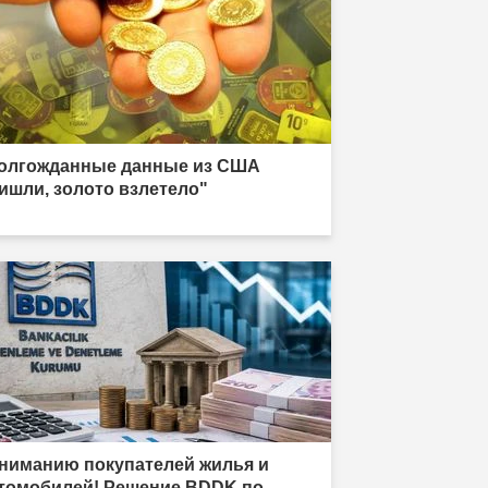
олгожданные данные из США
ишли, золото взлетело"
ниманию покупателей жилья и
томобилей! Решение BDDK по