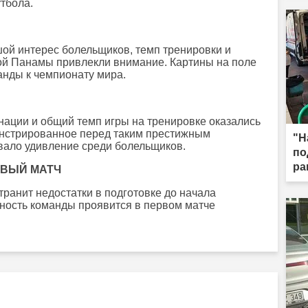
тбола.
ой интерес болельщиков, темп тренировки и
ой Панамы привлекли внимание. Картины на поле
анды к чемпионату мира.
нации и общий темп игры на тренировке оказались
нстрированное перед таким престижным
"Н
звало удивление среди болельщиков.
по
ра
РВЫЙ МАТЧ
ранит недостатки в подготовке до начала
ьность команды проявится в первом матче