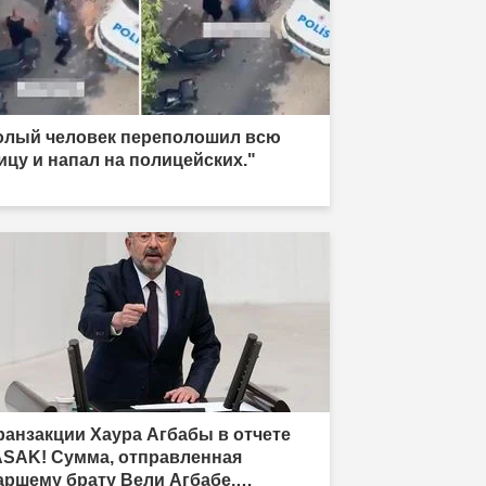
олый человек переполошил всю
ицу и напал на полицейских."
ранзакции Хаура Агбабы в отчете
SAK! Сумма, отправленная
аршему брату Вели Агбабе,