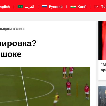
nglish
العربية
Pусский
Kurdî
Tü
льщики в шоке
енировка?
 шоке
"М
ар