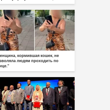
разила"
енщина, кормившая кошек, не
зволяла людям проходить по
ице."