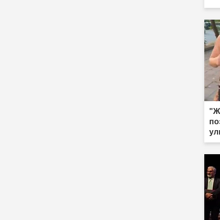
по
"Ж
по
ул