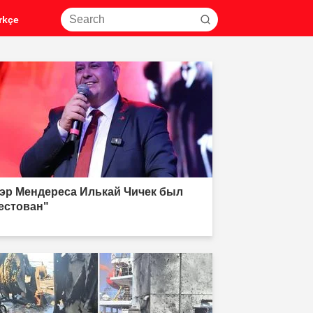
rkçe
эр Мендереса Илькай Чичек был
естован"