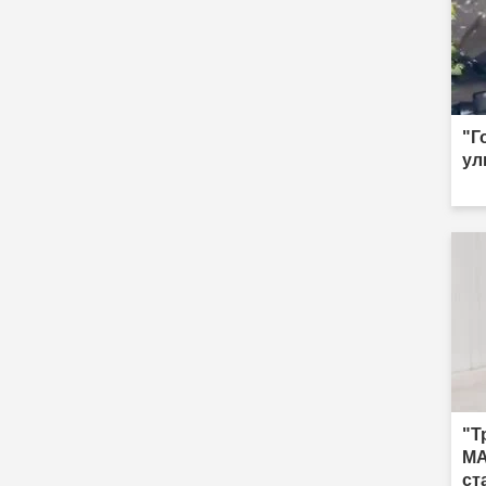
"Г
ул
"Т
MA
ст