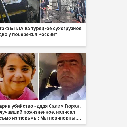
така БПЛА на турецкое сухогрузное
дно у побережья России"
арин убийство - дядя Салим Гюран,
лучивший пожизненное, написал
сьмо из тюрьмы: Мы невиновны,
 не убийцы"