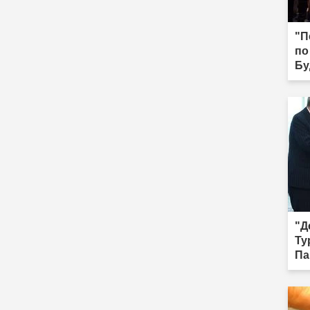
"П
по
Бу
Ыг
"Д
Ту
Па