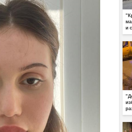
"К
ма
и 
"Д
из
ра