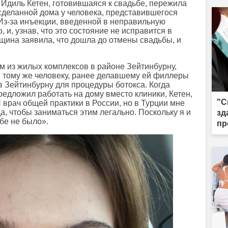
 Идиль Кетен, готовившаяся к свадьбе, пережила
сделанной дома у человека, представившегося
 Из-за инъекции, введенной в неправильную
, и, узнав, что это состояние не исправится в
щина заявила, что дошла до отмены свадьбы, и
м из жилых комплексов в районе Зейтинбурну,
 тому же человеку, ранее делавшему ей филлеры
 в Зейтинбурну для процедуры ботокса. Когда
редложил работать на дому вместо клиники, Кетен,
"С
Я врач общей практики в России, но в Турции мне
а, чтобы заниматься этим легально. Поскольку я и
зд
ебе не было».
пр