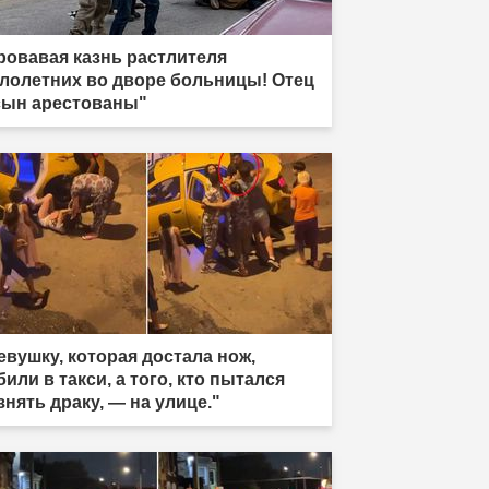
ровавая казнь растлителя
лолетних во дворе больницы! Отец
сын арестованы"
евушку, которая достала нож,
били в такси, а того, кто пытался
знять драку, — на улице."