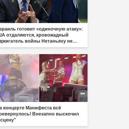
зраиль готовит «одиночную атаку»:
А отдаляются, кровожадный
джигатель войны Нетаньяху не
сыщается кровью."
а концерте Манифеста всё
ревернулось! Внезапно выскочил
 сцену"