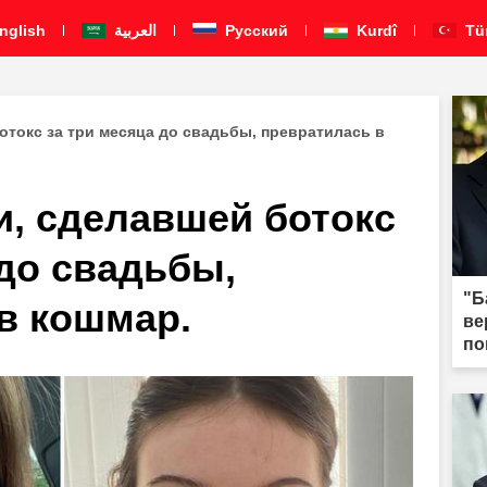
nglish
العربية
Pусский
Kurdî
Tü
токс за три месяца до свадьбы, превратилась в
, сделавшей ботокс
 до свадьбы,
"Б
в кошмар.
ве
по