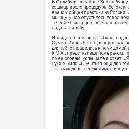
В Стамбуле, в районе Зейтинбурну,
кошмар после процедуры ботокса, 
врачом общей практики из России.
мышцу, у нее опустилось левое веко
течение 6 месяцев, несчастная жен
подала жалобу.
Инцидент произошел 13 мая в одно
Сумер. Идиль Кетен, доверившаяся
для губ, отправилась к нему домой
К.М.А., представившийся врачом, п
по ее словам, услышала в ответ: «
нужно было бы учиться еще два год
так знаю дело, необходимости в уч