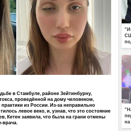
"И
СШ
по
на
адьбе в Стамбуле, районе Зейтинбурну,
окса, проведённой на дому человеком,
практики из России. Из-за неправильно
"Н
тилось левое веко, и, узнав, что это состояние
пе
ев, Кетен заявила, что была на грани отмены
на
-врача.