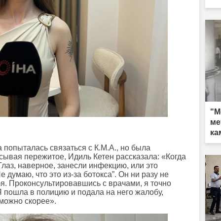
"М
ме
ка
попыталась связаться с К.М.А., но была
сывая пережитое, Идиль Кетен рассказала: «Когда
Глаз, наверное, занесли инфекцию, или это
 думаю, что это из-за ботокса”. Он ни разу не
я. Проконсультировавшись с врачами, я точно
Я пошла в полицию и подала на него жалобу,
 можно скорее».