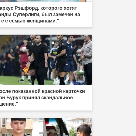
аркус Рэшфорд, которого хотят
анды Суперлиги, был замечен на
те с семью женщинами."
осле показанной красной карточки
ан Бурук принял скандальное
шение."