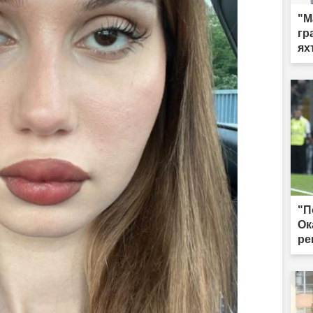
"М
гр
ях
"П
Ок
ре