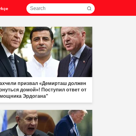
rkçe
ахчели призвал «Демирташ должен
рнуться домой»! Поступил ответ от
мощника Эрдогана"