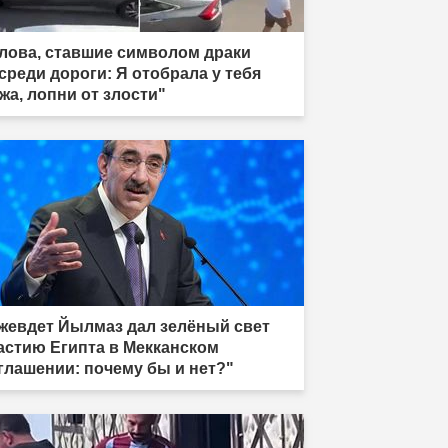
лова, ставшие символом драки
среди дороги: Я отобрала у тебя
жа, лопни от злости"
жевдет Йылмаз дал зелёный свет
астию Египта в Мекканском
глашении: почему бы и нет?"