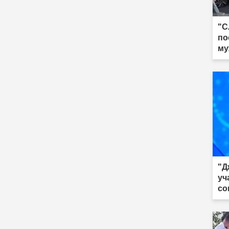
"С
по
му
"Д
уч
со