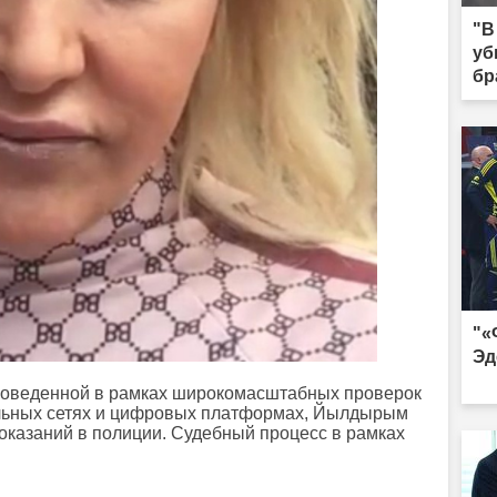
"В
уб
бр
тю
"«
Эд
проведенной в рамках широкомасштабных проверок
альных сетях и цифровых платформах, Йылдырым
показаний в полиции. Судебный процесс в рамках