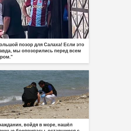
ольшой позор для Салаха! Если это
авда, мы опозорились перед всем
ром."
ражданин, войдя в море, нашёл
енные боеприпасы, оставшиеся с