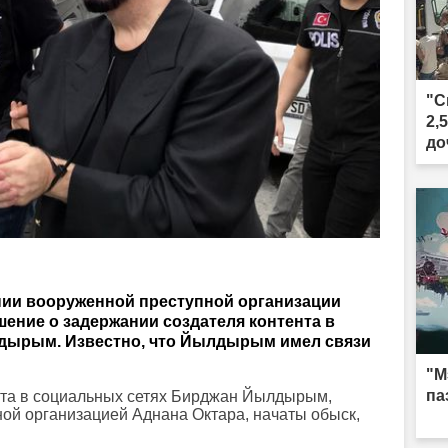
"С
2,
до
нии вооруженной преступной организации
ение о задержании создателя контента в
дырым. Известно, что Йылдырым имел связи
"М
па
нта в социальных сетях Бирджан Йылдырым,
ной организацией Аднана Октара, начаты обыск,