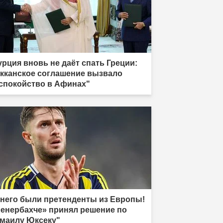
урция вновь не даёт спать Греции:
кканское соглашение вызвало
спокойство в Афинах"
 него были претенденты из Европы!
енербахче» принял решение по
маилу Юксеку"