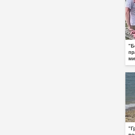
"Б
пр
ми
"Г
во