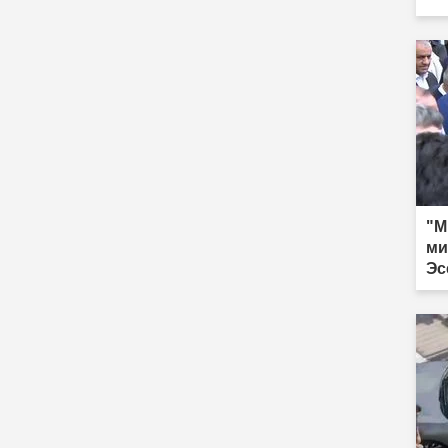
"М
ми
Эс