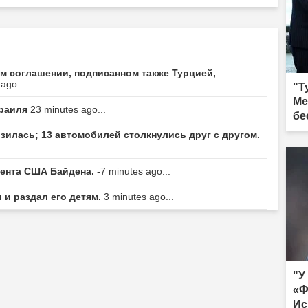
м соглашении, подписанном также Турцией,
ago...
"Т
Ме
зраиля
23 minutes ago...
бе
изилась; 13 автомобилей столкнулись друг с другом.
дента США Байдена.
-7 minutes ago...
 и раздал его детям.
3 minutes ago...
"У
«Ф
Ис