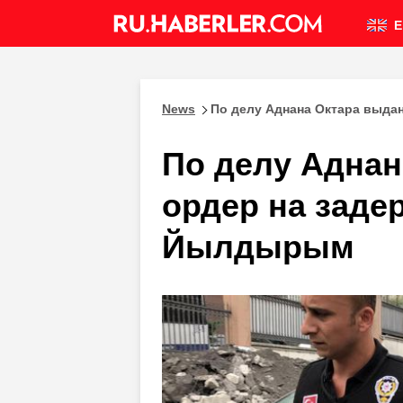
E
News
По делу Аднана Октара выда
По делу Аднан
ордер на заде
Йылдырым