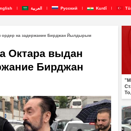
nglish
العربية
Pусский
Kurdî
Tü
н ордер на задержание Бирджан Йылдырым
а Октара выдан
ржание Бирджан
"М
Ст
То
бе