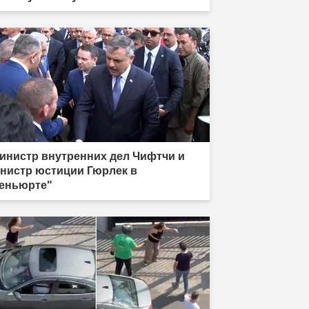
инистр внутренних дел Чифтчи и
нистр юстиции Гюрлек в
еньюрте"