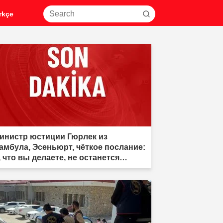
rkçe
инистр юстиции Гюрлек из
амбула, Эсеньюрт, чёткое послание:
, что вы делаете, не останется
знаказанным, мы идём за вами."