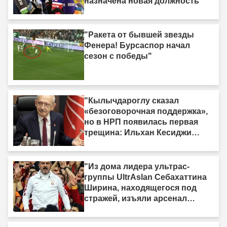
назначена новая должность"
"Ракета от бывшей звезды
Фенера! Бурсаспор начал
сезон с победы"
"Кылычдароглу сказал
«безоговорочная поддержка»,
но в НРП появилась первая
трещина: Ильхан Кесиджи
скажет «нет»"
"Из дома лидера ультрас-
группы UltrAslan Себахаттина
Ширина, находящегося под
стражей, изъяли арсенал
оружия."