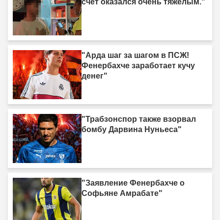
счёт оказался очень тяжёлым."
"Арда шаг за шагом в ПСЖ!
Фенербахче заработает кучу
денег"
"Трабзонспор также взорвал
бомбу Дарвина Нуньеса"
"Заявление Фенербахче о
Софьяне Амрабате"