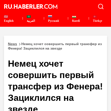
English
العربية
Pусский
Kurdî
Türkçe
News
Немец хочет совершить первый трансфер из
Фенера! Зациклился на звезде
Немец хочет
совершить первый
трансфер из Фенера!
Зациклился на
звезде