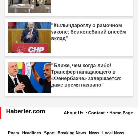
"Кылычдароглу о рамочном
законе: без колебаний внесём
вклад"
"Ближе, чем когда-либо!
Трансфер нападающего в
«Фенербахче» завершается:
даже время названо"
Haberler.com
About Us
Contact
Home Page
Poem
Headlines
Sport
Breaking News
News
Local News