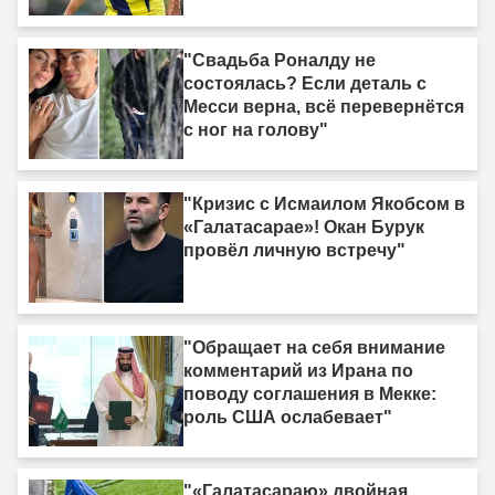
"Свадьба Роналду не
состоялась? Если деталь с
Месси верна, всё перевернётся
с ног на голову"
"Кризис с Исмаилом Якобсом в
«Галатасарае»! Окан Бурук
провёл личную встречу"
"Обращает на себя внимание
комментарий из Ирана по
поводу соглашения в Мекке:
роль США ослабевает"
"«Галатасараю» двойная