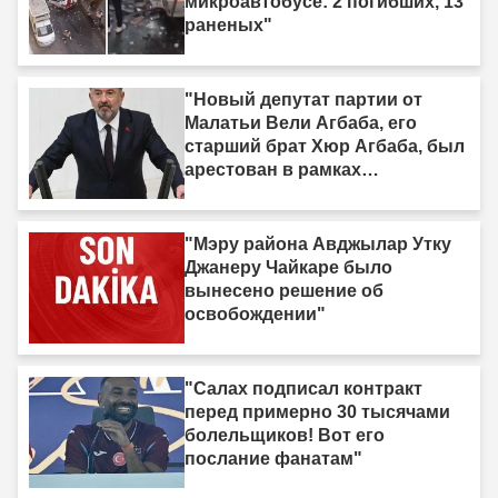
микроавтобусе: 2 погибших, 13
раненых"
"Новый депутат партии от
Малатьи Вели Агбаба, его
старший брат Хюр Агбаба, был
арестован в рамках
расследования Egeşehir."
"Мэру района Авджылар Утку
Джанеру Чайкаре было
вынесено решение об
освобождении"
"Салах подписал контракт
перед примерно 30 тысячами
болельщиков! Вот его
послание фанатам"