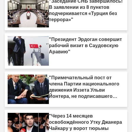
"Заседание СНБ завершилось!
В заявлении из 8 пунктов
подчеркивается «Турция без
террора»"
"Президент Эрдоган совершит
рабочий визит в Саудовскую
Аравию"
"Примечательный пост от
члена Партии национального
движения Иззета Ульви
Йонтера, не подписавшего
«Рамочный закон»: «У меня
есть одна жизнь, и она тоже
должна быть принесена в
"Через 14 месяцев
жертву»"
освобождённого Утку Джанера
Чайкару у ворот тюрьмы