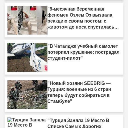
"9-месячная беременная
феномен Озлем Оз вызвала
реакцию своим постом: с
животом до носа спустилась
по лестнице ползком."
"В Чаталдже учебный самолет
потерпел крушение: пострадал
студент-пилот"
"Новый хозяин SEEBRIG —
Турция: военные из 6 стран
теперь будут собираться в
Стамбуле"
"Турция Заняла 19 Место В
Списке Самых Дорогих