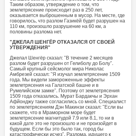
Таким образом, утверждение о том, что
землетрясение происходит раз в 250 лет,
оказывается выброшенным в мусор. На месте, где
говорилось, что разлом Газикёй будет разрушен на
110 км, произошло разрушение на 60 км, а
половины разлома нет.
"ДЖЕЛАЛ ШЕНГЁР ОТКАЗАЛСЯ ОТ СВОЕЙ
УТВЕРЖДЕНИЯ"
Джелал Шенгёр сказал: "В течение 2 месяцев
разлом будет разрушен от Гелиболу до Болу".
Самый крупный сейсмолог мира Николас
Амбрезей сказал: "Я изучал землетрясение 1509
года. Мы видели замороженные эффекты
землетрясения на Галатской башне и в
Румелийском замке". Поэтому от землетрясения
1509 года отказались. Мурат Бардакчы и Эрхан
Афйонджу также согласились со мной. Специалист
по землетрясениям Дэн Макинзи сказал: "Если вы
скажете, что в Мраморном море будет
землетрясение магнитудой 7.9 или 8.1, то ни в
какой дате это не произошло и не произойдет в
будущем. Если бы это было так, город бы
катастрофически исчез". Разлома, идущего к