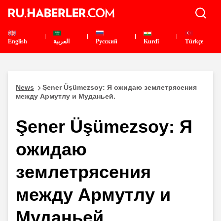
English
العربية
Pусский
Kurdî
Türkçe
News
Şener Üşümezsoy: Я ожидаю землетрясения
между Армутлу и Муданьей.
Şener Üşümezsoy: Я
ожидаю
землетрясения
между Армутлу и
Муданьей.