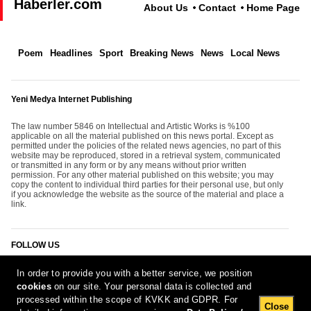
Haberler.com
About Us
Contact
Home Page
Poem
Headlines
Sport
Breaking News
News
Local News
Yeni Medya Internet Publishing
The law number 5846 on Intellectual and Artistic Works is %100
applicable on all the material published on this news portal. Except as
permitted under the policies of the related news agencies, no part of this
website may be reproduced, stored in a retrieval system, communicated
or transmitted in any form or by any means without prior written
permission. For any other material published on this website; you may
copy the content to individual third parties for their personal use, but only
if you acknowledge the website as the source of the material and place a
link.
FOLLOW US
In order to provide you with a better service, we position
cookies
on our site. Your personal data is collected and
processed within the scope of KVKK and GDPR. For
Close