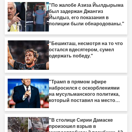
"По жалобе Азиза Йылдырыма
был задержан Джангиз
Йылдыз, его показания в
полиции были обнародованы."
"Бешикташ, несмотря на то что
остался вдесятером, сумел
одержать победу."
"Трамп в прямом эфире
набросился с оскорблениями
на мусульманского политика,
который поставил на место
израильское лобби: «Когда я
смотрю на него, я вижу только
дерьмо»"
"В столице Сирии Дамаске
произошел взрыв в