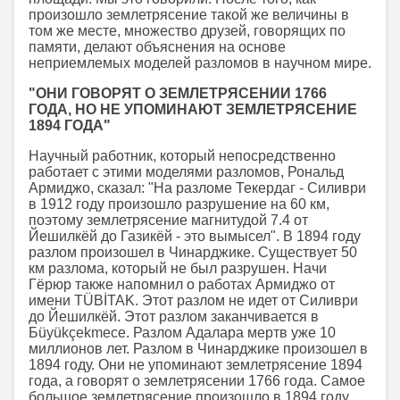
произошло землетрясение такой же величины в
том же месте, множество друзей, говорящих по
памяти, делают объяснения на основе
неприемлемых моделей разломов в научном мире.
"ОНИ ГОВОРЯТ О ЗЕМЛЕТРЯСЕНИИ 1766
ГОДА, НО НЕ УПОМИНАЮТ ЗЕМЛЕТРЯСЕНИЕ
1894 ГОДА"
Научный работник, который непосредственно
работает с этими моделями разломов, Рональд
Армиджо, сказал: "На разломе Текердаг - Силиври
в 1912 году произошло разрушение на 60 км,
поэтому землетрясение магнитудой 7.4 от
Йешилкёй до Газикёй - это вымысел". В 1894 году
разлом произошел в Чинарджике. Существует 50
км разлома, который не был разрушен. Начи
Гёрюр также напомнил о работах Армиджо от
имени TÜBİTAK. Этот разлом не идет от Силиври
до Йешилкёй. Этот разлом заканчивается в
Бüyükçekmece. Разлом Адалара мертв уже 10
миллионов лет. Разлом в Чинарджике произошел в
1894 году. Они не упоминают землетрясение 1894
года, а говорят о землетрясении 1766 года. Самое
большое землетрясение произошло в 1894 году.