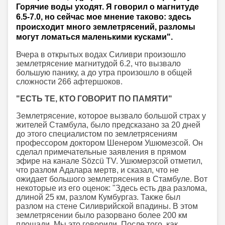
Горячие воды уходят. Я говорил о магнитуде
6.5-7.0, но сейчас мое мнение таково: здесь
происходит много землетрясений, разломы
могут ломаться маленькими кусками".
Вчера в открытых водах Силиври произошло
землетрясение магнитудой 6.2, что вызвало
большую панику, а до утра произошло в общей
сложности 266 афтершоков.
"ЕСТЬ ТЕ, КТО ГОВОРИТ ПО ПАМЯТИ"
Землетрясение, которое вызвало большой страх у
жителей Стамбула, было предсказано за 20 дней
до этого специалистом по землетрясениям
профессором доктором Шенером Ушюмезсой. Он
сделал примечательные заявления в прямом
эфире на канале Sözcü TV. Ушюмерзсой отметил,
что разлом Адалара мертв, и сказал, что не
ожидает большого землетрясения в Стамбуле. Вот
некоторые из его оценок: "Здесь есть два разлома,
длиной 25 км, разлом Кумбургаз. Также был
разлом на стене Силиврийской впадины. В этом
землетрясении было разорвано более 200 км
площади. Мы это говорили. После того, как