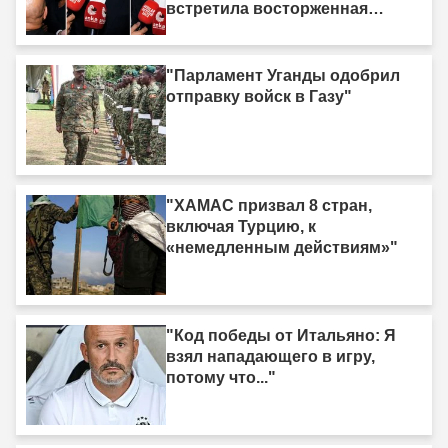
встретила восторженная
толпа"
"Парламент Уганды одобрил
отправку войск в Газу"
"ХАМАС призвал 8 стран,
включая Турцию, к
«немедленным действиям»"
"Код победы от Итальяно: Я
взял нападающего в игру,
потому что..."