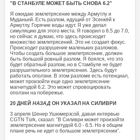
"В СТАНБУЛЕ МОЖЕТ БЫТЬ СНОВА 6.2"
Я ожидаю землетрясение между Армутлу и
Муданьей. Есть разлом, идущий от Эсенкёй к
Армутлу. Горячие воды идут. Я уже делал
симуляцию для этого места. Я говорил о 6.5 до 7.0,
но сейчас я думаю, что здесь происходит
множество землетрясений. Это не создает фокус.
Происходит разрушение маленьких разломов.
Чтобы создать большое землетрясение, должен
быть большой ровный разлом. Я боялся, что это
будет обратный разлом, но в Стамбуле не будет
разрушительного землетрясения. Здесь будут
работать оползни. В этом разломе есть потенциал,
может произойти еще одно землетрясение
магнитудой 6.2. Это может спровоцировать
оползни на побережье.
20 ДНЕЙ
НАЗАД
ОН УКАЗАЛ НА СИЛИВРИ
3 апреля Шенер Ушюмерзсой, давая интервью
CGTN Türk, сказал: "В Силиври может произойти
землетрясение магнитудой 6.0 - 6.5. Но в общем
плане речь не идет о большом землетрясении".