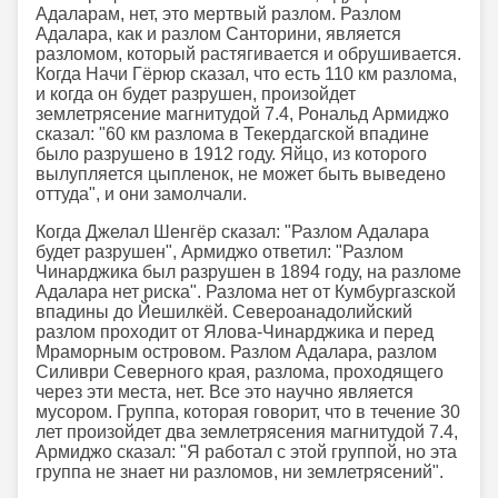
Адаларам, нет, это мертвый разлом. Разлом
Адалара, как и разлом Санторини, является
разломом, который растягивается и обрушивается.
Когда Начи Гёрюр сказал, что есть 110 км разлома,
и когда он будет разрушен, произойдет
землетрясение магнитудой 7.4, Рональд Армиджо
сказал: "60 км разлома в Текердагской впадине
было разрушено в 1912 году. Яйцо, из которого
вылупляется цыпленок, не может быть выведено
оттуда", и они замолчали.
Когда Джелал Шенгёр сказал: "Разлом Адалара
будет разрушен", Армиджо ответил: "Разлом
Чинарджика был разрушен в 1894 году, на разломе
Адалара нет риска". Разлома нет от Кумбургазской
впадины до Йешилкёй. Североанадолийский
разлом проходит от Ялова-Чинарджика и перед
Мраморным островом. Разлом Адалара, разлом
Силиври Северного края, разлома, проходящего
через эти места, нет. Все это научно является
мусором. Группа, которая говорит, что в течение 30
лет произойдет два землетрясения магнитудой 7.4,
Армиджо сказал: "Я работал с этой группой, но эта
группа не знает ни разломов, ни землетрясений".