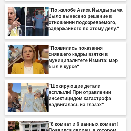
"По жалобе Азиза Йылдырыма
было вынесено решение в
отношении подозреваемого,
задержанного по этому делу."
"Появились показания
снявшего кадры взятки в
муниципалитете Измита: мэр
был в курсе"
"Шокирующие детали
всплыли! При отравлении
инсектицидом катастрофа
надвигалась на глазах"
"8 комнат и 6 ванных комнат!
Появился дворец, в котором