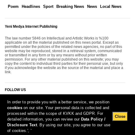
Poem
Headlines
Sport
Breaking News
News
Local News
Yeni Medya Internet Publishing
The law number 5846 on Intellectual and Artistic Works is %100
applicable on all the material published on this news portal. Except as
permitted under the policies of the related news agencies, no part of this
website may be reproduced, stored in a retrieval system, communicated
or transmitted in any form or by any means without prior written
permission. For any other material published on this website; you may
copy the content to individual third parties for their personal use, but only
if you acknowledge the website as the source of the material and place a
link.
FOLLOW US
In order to provide you with a better service, we position
cookies
on our site. Your personal data is collected and
processed within the scope of KVKK and GDPR. For
Close
detailed information, you can review our
Data Policy /
Disclosure Text
. By using our site, you agree to our use
[Report Bug]
7.08.2026 17:36:54 #1.11#
of cookies.', '