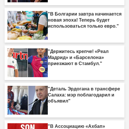
закон не вступит в силу"
"В Болгарии завтра начинается
новая эпоха! Теперь будет
использоваться только евро."
"Держитесь крепче! «Реал
Мадрид» и «Барселона»
приезжают в Стамбул."
"Деталь Эрдогана в трансфере
Салаха: мэр поблагодарил и
объявил"
"В Ассоциацию «Ахбап»