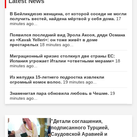
Latest News
В Бейликдюзю женщина, от которой соседи не могли
получить вестей, найдена мёртвой у себя дома.
17
minutes ago...
Появился последний вид Эрола Аксоя, дяди Османа
из «Kavak Yelleri»: он тоже живёт в доме
престарелых
18 minutes ago...
Миграционный кризис столкнул две страны ЕС:
Испания угрожает Италии «ответными мерами»
18
minutes ago...
Из желудка 15-летнего подростка извлекли
огромный комок волос.
19 minutes ago...
Знаменитая пара обновила любовь в Чешме.
19
minutes ago...
"Детали соглашения,
подписанного Турцией,
Саудовской Аравией и