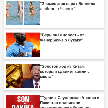
"Знаменитая пара обновила
любовь в Чешме."
"Взрывная новость от
Фенербахче о Лукаку"
"Золотой ход из Китая,
который сдвинет камни с
места"
"Турция, Саудовская Аравия и
Пакистан подписали
трехстороннее оборонное