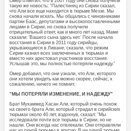
Омер отметил, что в 2007 году они снова получили
такую же новость: "Палестинец из Сирии сказал,
что Али все еще находится в тюрьме Меззе. Мы
снова начали искать. Мы общались с чиновниками
партии Баас, депутатами и высокопоставленными
лицами в Сирии, но снова получили
отрицательный ответ, как и много лет назад. Маме
сказали: 'Вашего сына здесь нет.' После начала
восстания в Сирии в 2011 году сирийцы,
укрывающиеся в Ливане, сказали, что режим
Сирии казнил всех заключенных в тюрьмах и
вместо них арестовал участников восстания.
Услышав это, мы полностью потеряли надежду."
Омер добавил, что они узнали, что Али, которого
они хотели увидеть как можно скорее, сейчас, к
сожалению, ничего не помнит.
"МЫ ПОТЕРЯЛИ ИЗМЕНЕНИЕ, И НАДЕЖДУ"
Брат Мухаммед Хасан Али, который очень похож
на своего брата Али, который страдал в сирийских
тюрьмах около 40 лет, вздохнув, сказал: "Мы
исследовали почти все тюрьмы в Сирии, но не
нашли. Они всегда нас отвлекали. Они отправляли
нас из одной тюрьмы в другую. В ни одной тюрьме