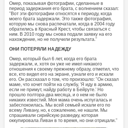
Омер, показывая фотографии, сделанные в
период задержания его брата, с волнением сказал:
"Вот эти фотографии относятся к периоду, когда
моего брата задержали. Это также фотография,
которую мы снова распечатали, когда в 2004 году
обратились в Красный Крест, чтобы связаться с
ним. В 2010 году мы снова подали заявку на его
нахождение, но не получили результата."
ОНИ ПОТЕРЯЛИ НАДЕЖДУ
Омер, который был 6 лет, когда его брата
задержали, и, хотя он уже не имел никакого
отношения к своему прежнему образу, отметил, что
все, кто видел его на экране, узнали его и искали
его. Он рассказал о том, что произошло: "Он сказал
маме, что хочет пойти на службу, 'Я иду в армию,
если не примут, найду работу в Бейруте.' Но
прошло полтора-два месяца, и о нем не было
никаких известий. Моя мама очень испугалась и
забеспокоилась. Мы всей семьей искали его по
всему Ливану, но, к сожалению, не нашли. Мы
спрашивали сирийскую разведку, которая
оккупировала Ливан в то время, но они отрицали."