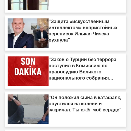
"Защита «искусственным
интеллектом» непристойных
переписок Илькая Чичека
рухнула"
"Закон о Турции без террора
поступил в Комиссию по
правосудию Великого
национального собрания
Турции"
"Он положил сына в катафалк,
опустился на колени и
закричал: Ты сжёг моё сердце"