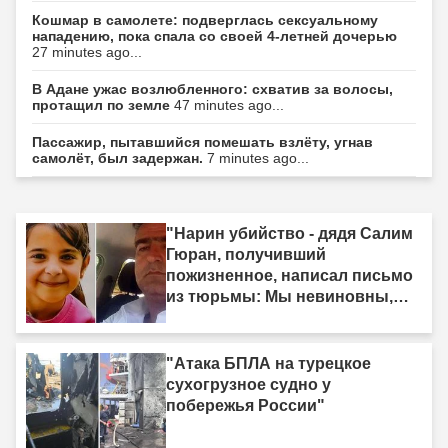
Кошмар в самолете: подверглась сексуальному
нападению, пока спала со своей 4-летней дочерью
27 minutes ago...
В Адане ужас возлюбленного: схватив за волосы,
протащил по земле
47 minutes ago...
Пассажир, пытавшийся помешать взлёту, угнав
самолёт, был задержан.
7 minutes ago...
"Нарин убийство - дядя Салим
Гюран, получивший
пожизненное, написал письмо
из тюрьмы: Мы невиновны,
мы не убийцы"
"Атака БПЛА на турецкое
сухогрузное судно у
побережья России"