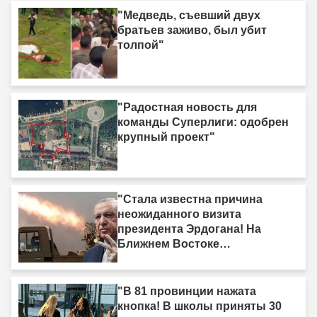
"Медведь, съевший двух
братьев заживо, был убит
толпой"
"Радостная новость для
команды Суперлиги: одобрен
крупный проект"
"Стала известна причина
неожиданного визита
президента Эрдогана! На
Ближнем Востоке
формируется новый союз
сил."
"В 81 провинции нажата
кнопка! В школы приняты 30