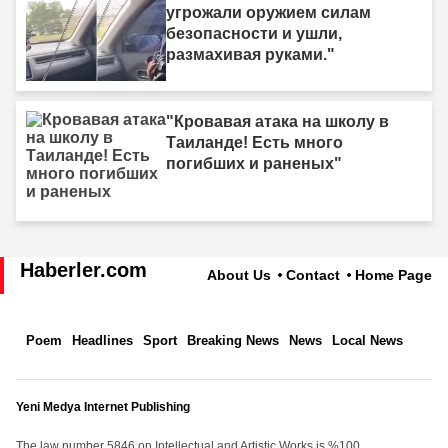
угрожали оружием силам
безопасности и ушли,
размахивая руками."
"Кровавая атака на школу в
Таиланде! Есть много
погибших и раненых"
Haberler.com
About Us
Contact
Home Page
Poem
Headlines
Sport
Breaking News
News
Local News
Yeni Medya Internet Publishing
The law number 5846 on Intellectual and Artistic Works is %100