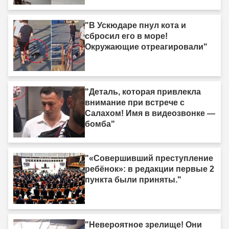
"В Ускюдаре пнул кота и
сбросил его в море!
Окружающие отреагировали"
"Деталь, которая привлекла
внимание при встрече с
Салахом! Имя в видеозвонке —
бомба"
"«Совершивший преступление
ребёнок»: в редакции первые 2
пункта были приняты."
"Невероятное зрелище! Они