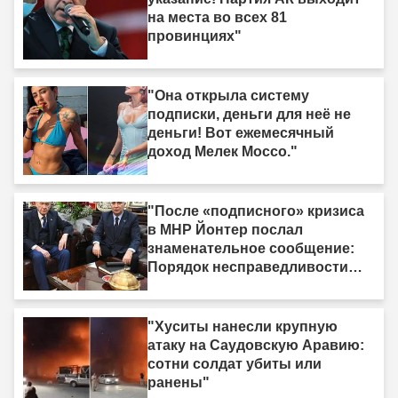
на места во всех 81
провинциях"
"Она открыла систему
подписки, деньги для неё не
деньги! Вот ежемесячный
доход Мелек Моссо."
"После «подписного» кризиса
в MHP Йонтер послал
знаменательное сообщение:
Порядок несправедливости
рано или поздно рухнет."
"Хуситы нанесли крупную
атаку на Саудовскую Аравию:
сотни солдат убиты или
ранены"