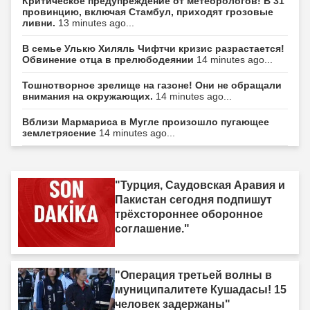
Критическое предупреждение от метеорологов! В 31
провинцию, включая Стамбул, приходят грозовые
ливни.
13 minutes ago...
В семье Улькю Хиляль Чифтчи кризис разрастается!
Обвинение отца в прелюбодеянии
14 minutes ago...
Тошнотворное зрелище на газоне! Они не обращали
внимания на окружающих.
14 minutes ago...
Вблизи Мармариса в Мугле произошло пугающее
землетрясение
14 minutes ago...
"Турция, Саудовская Аравия и
Пакистан сегодня подпишут
трёхстороннее оборонное
соглашение."
"Операция третьей волны в
муниципалитете Кушадасы! 15
человек задержаны"