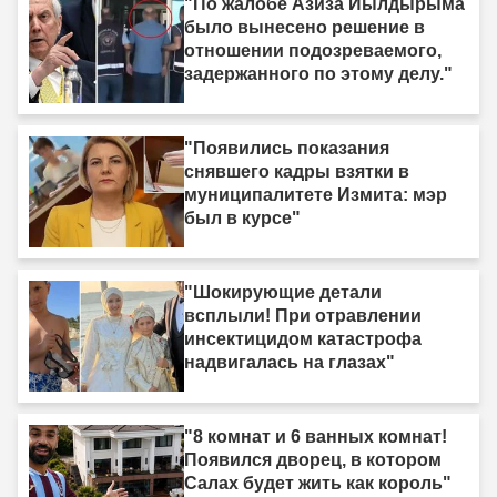
"По жалобе Азиза Йылдырыма
было вынесено решение в
отношении подозреваемого,
задержанного по этому делу."
"Появились показания
снявшего кадры взятки в
муниципалитете Измита: мэр
был в курсе"
"Шокирующие детали
всплыли! При отравлении
инсектицидом катастрофа
надвигалась на глазах"
"8 комнат и 6 ванных комнат!
Появился дворец, в котором
Салах будет жить как король"