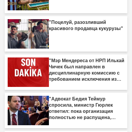
"Поцелуй, разозливший
красивого продавца кукурузы"
"Мэр Мендереса от НРП Илькай
Чичек был направлен в
дисциплинарную комиссию с
требованием исключения из
партии."
"Адвокат Бедия Теймур
спросила, министр Гюрлек
ответил: пока организация
полностью не распущена,
закон не вступит в силу"