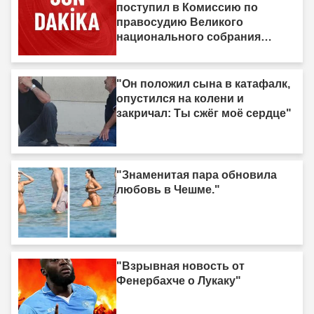
поступил в Комиссию по
правосудию Великого
национального собрания
Турции"
"Он положил сына в катафалк,
опустился на колени и
закричал: Ты сжёг моё сердце"
"Знаменитая пара обновила
любовь в Чешме."
"Взрывная новость от
Фенербахче о Лукаку"