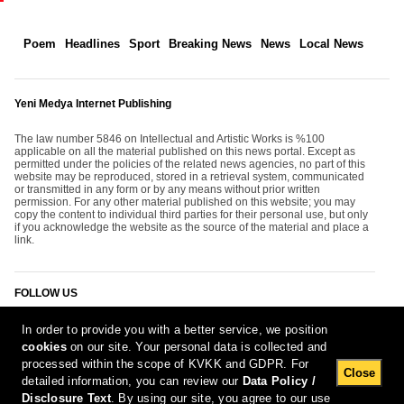
Poem
Headlines
Sport
Breaking News
News
Local News
Yeni Medya Internet Publishing
The law number 5846 on Intellectual and Artistic Works is %100
applicable on all the material published on this news portal. Except as
permitted under the policies of the related news agencies, no part of this
website may be reproduced, stored in a retrieval system, communicated
or transmitted in any form or by any means without prior written
permission. For any other material published on this website; you may
copy the content to individual third parties for their personal use, but only
if you acknowledge the website as the source of the material and place a
link.
FOLLOW US
In order to provide you with a better service, we position
cookies
on our site. Your personal data is collected and
processed within the scope of KVKK and GDPR. For
Close
detailed information, you can review our
Data Policy /
Disclosure Text
. By using our site, you agree to our use
[Report Bug]
7.08.2026 18:24:47 #1.11#