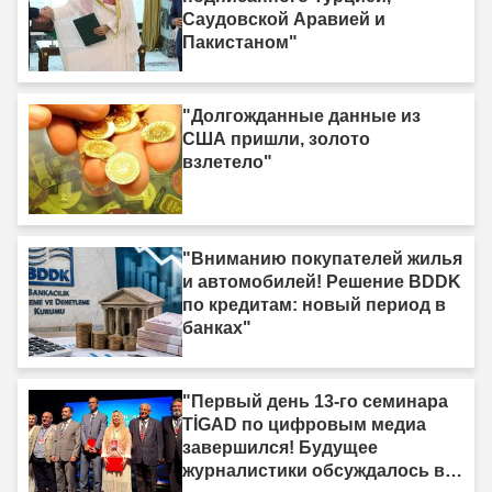
Саудовской Аравией и
Пакистаном"
"Долгожданные данные из
США пришли, золото
взлетело"
"Вниманию покупателей жилья
и автомобилей! Решение BDDK
по кредитам: новый период в
банках"
"Первый день 13-го семинара
TİGAD по цифровым медиа
завершился! Будущее
журналистики обсуждалось в