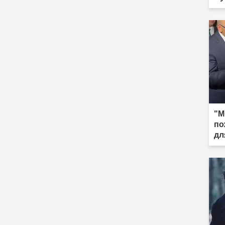
"М
по
дл