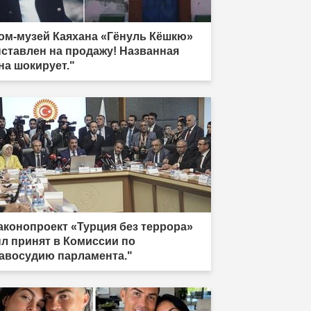
ом-музей Каяхана «Гёнуль Кёшкю»
ставлен на продажу! Названная
на шокирует."
аконопроект «Турция без террора»
л принят в Комиссии по
авосудию парламента."