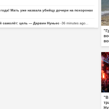
 года! Мать уже назвала убийцу дочери на похоронах
й самолёт: цель — Дарвин Нуньес
-36 minutes ago...
"Г
во
во
"В
тр
Ну