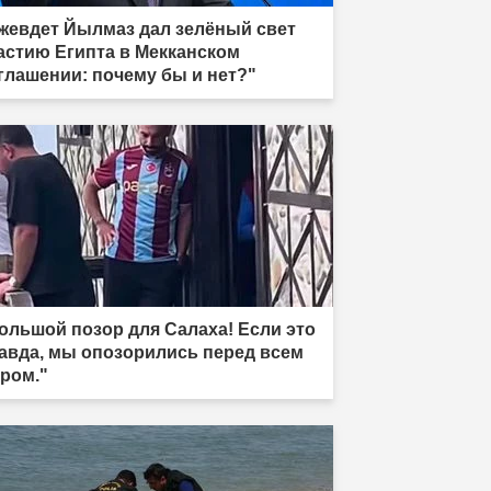
жевдет Йылмаз дал зелёный свет
астию Египта в Мекканском
глашении: почему бы и нет?"
ольшой позор для Салаха! Если это
авда, мы опозорились перед всем
ром."