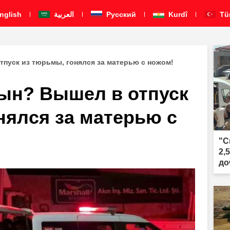
nglish
العربية
Pусский
Kurdî
Tü
тпуск из тюрьмы, гонялся за матерью с ножом!
сын? Вышел в отпуск
нялся за матерью с
"С
2,
до