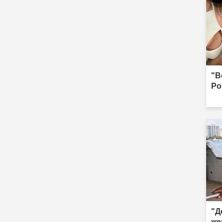
"В
Ро
"Д
же