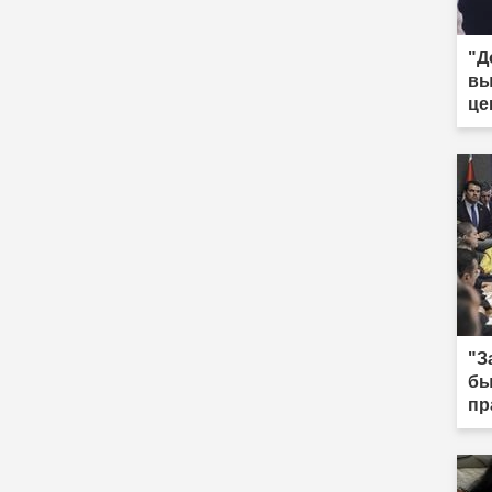
"Д
вы
це
"З
бы
пр