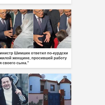
инистр Шимшек ответил по-курдски
жилой женщине, просившей работу
я своего сына."