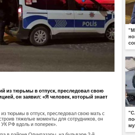
"М
но
со
й из тюрьмы в отпуск, преследовал свою
цией, он заявил: «Я человек, который знает
"С
з тюрьмы в отпуск, преследовал свою мать с
строив тяжелые моменты для сотрудников, он
по
 УК РФ вдоль и поперек».
му
ра в районе Одунпазары, на бульваре 2-й