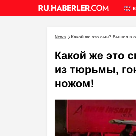
E
News
Какой же это сын? Вышел в о
Какой же это 
из тюрьмы, го
ножом!