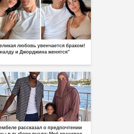
еликая любовь увенчается браком!
налду и Джорджина женятся"
ембеле рассказал о предпочтении
ны в выборе вуали: Моё красивое