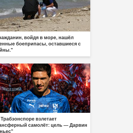
ражданин, войдя в море, нашёл
енные боеприпасы, оставшиеся с
йны."
 Трабзонспоре взлетает
ансферный самолёт: цель — Дарвин
ньес"