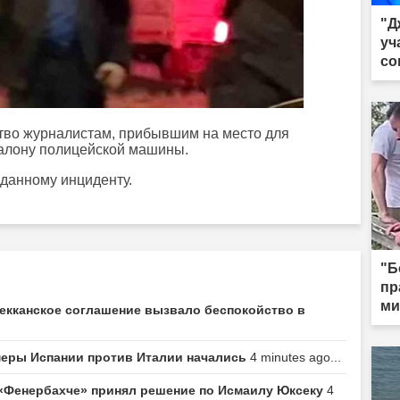
"Д
уч
со
тво журналистам, прибывшим на место для
салону полицейской машины.
данному инциденту.
"Б
пр
ми
Мекканское соглашение вызвало беспокойство в
 меры Испании против Италии начались
4 minutes ago...
 «Фенербахче» принял решение по Исмаилу Юксеку
4