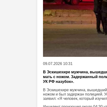
09.07.2026 10:31
В Эскишехире мужчина, вышедши
мать с ножом. Задержанный поли
УК РФ назубок».
В Эскишехире мужчина, вышедший и
ножом и был задержан полицией. У
заявил: «Я человек, который изучил
Инцидент произошел около 04:30 ут