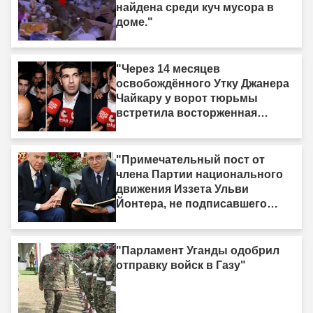
найдена среди куч мусора в
доме."
"Через 14 месяцев
освобождённого Утку Джанера
Чайкару у ворот тюрьмы
встретила восторженная
толпа"
"Примечательный пост от
члена Партии национального
движения Иззета Ульви
Йонтера, не подписавшего
«Рамочный закон»: «У меня
есть одна жизнь, и она тоже
должна быть принесена в
"Парламент Уганды одобрил
жертву»"
отправку войск в Газу"