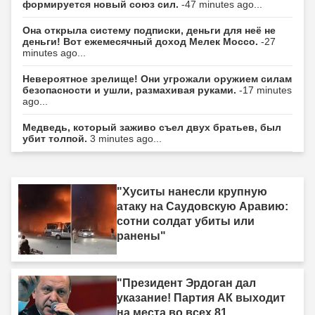
формируется новый союз сил.
-47 minutes ago...
Она открыла систему подписки, деньги для неё не
деньги! Вот ежемесячный доход Мелек Моссо.
-27
minutes ago...
Невероятное зрелище! Они угрожали оружием силам
безопасности и ушли, размахивая руками.
-17 minutes
ago...
Медведь, который заживо съел двух братьев, был
убит толпой.
3 minutes ago...
"Хуситы нанесли крупную
атаку на Саудовскую Аравию:
сотни солдат убиты или
ранены"
"Президент Эрдоган дал
указание! Партия АК выходит
на места во всех 81