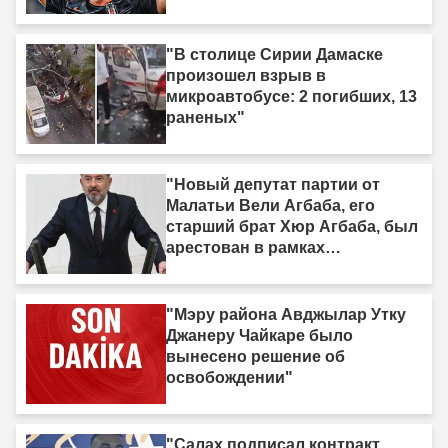
"В столице Сирии Дамаске
произошел взрыв в
микроавтобусе: 2 погибших, 13
раненых"
"Новый депутат партии от
Малатьи Вели Агбаба, его
старший брат Хюр Агбаба, был
арестован в рамках
расследования Egeşehir."
"Мэру района Авджылар Утку
Джанеру Чайкаре было
вынесено решение об
освобождении"
"Салах подписал контракт