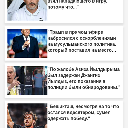
взял нападающего в игру,
потому что..."
"Трамп в прямом эфире
набросился с оскорблениями
на мусульманского политика,
который поставил на место
израильское лобби: «Когда я
смотрю на него, я вижу только
дерьмо»"
"По жалобе Азиза Йылдырыма
был задержан Джангиз
Йылдыз, его показания в
полиции были обнародованы."
"Бешикташ, несмотря на то что
остался вдесятером, сумел
одержать победу."