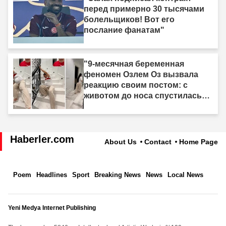
перед примерно 30 тысячами
болельщиков! Вот его
послание фанатам"
"9-месячная беременная
феномен Озлем Оз вызвала
реакцию своим постом: с
животом до носа спустилась
по лестнице ползком."
Haberler.com
About Us
Contact
Home Page
Poem
Headlines
Sport
Breaking News
News
Local News
Yeni Medya Internet Publishing