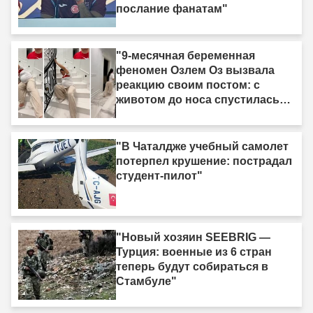
послание фанатам"
"9-месячная беременная
феномен Озлем Оз вызвала
реакцию своим постом: с
животом до носа спустилась
по лестнице ползком."
"В Чаталдже учебный самолет
потерпел крушение: пострадал
студент-пилот"
"Новый хозяин SEEBRIG —
Турция: военные из 6 стран
теперь будут собираться в
Стамбуле"