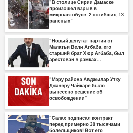
дерьмо»"
"В столице Сирии Дамаске
произошел взрыв в
микроавтобусе: 2 погибших, 13
раненых"
"Новый депутат партии от
Малатьи Вели Агбаба, его
старший брат Хюр Агбаба, был
арестован в рамках
расследования Egeşehir."
"Мэру района Авджылар Утку
Джанеру Чайкаре было
вынесено решение об
освобождении"
"Салах подписал контракт
перед примерно 30 тысячами
болельщиков! Вот его