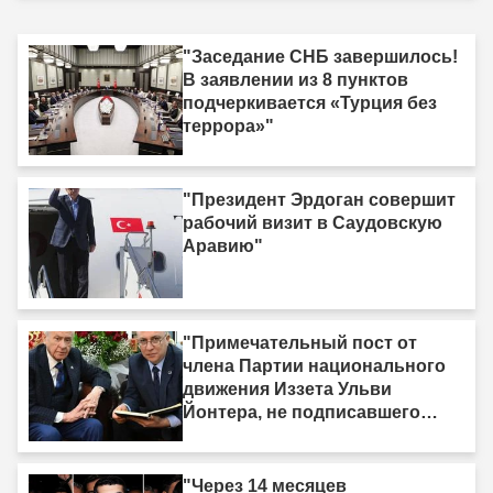
"Заседание СНБ завершилось!
В заявлении из 8 пунктов
подчеркивается «Турция без
террора»"
"Президент Эрдоган совершит
рабочий визит в Саудовскую
Аравию"
"Примечательный пост от
члена Партии национального
движения Иззета Ульви
Йонтера, не подписавшего
«Рамочный закон»: «У меня
есть одна жизнь, и она тоже
должна быть принесена в
"Через 14 месяцев