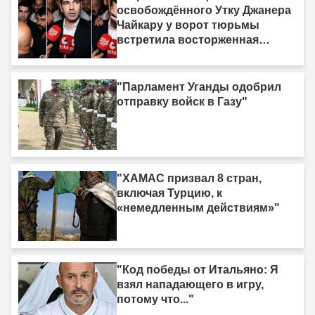
жертву»"
освобождённого Утку Джанера
Чайкару у ворот тюрьмы
встретила восторженная
толпа"
"Парламент Уганды одобрил
отправку войск в Газу"
"ХАМАС призвал 8 стран,
включая Турцию, к
«немедленным действиям»"
"Код победы от Итальяно: Я
взял нападающего в игру,
потому что..."