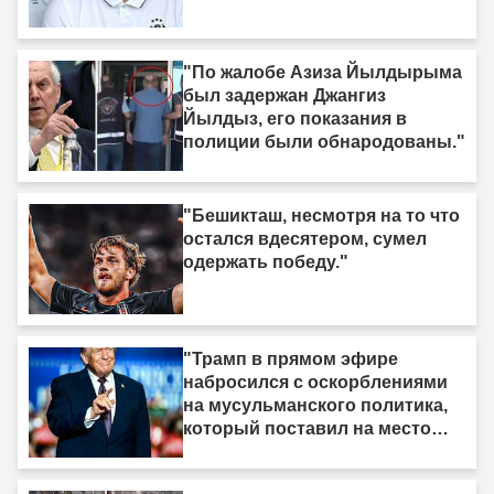
"По жалобе Азиза Йылдырыма
был задержан Джангиз
Йылдыз, его показания в
полиции были обнародованы."
"Бешикташ, несмотря на то что
остался вдесятером, сумел
одержать победу."
"Трамп в прямом эфире
набросился с оскорблениями
на мусульманского политика,
который поставил на место
израильское лобби: «Когда я
смотрю на него, я вижу только