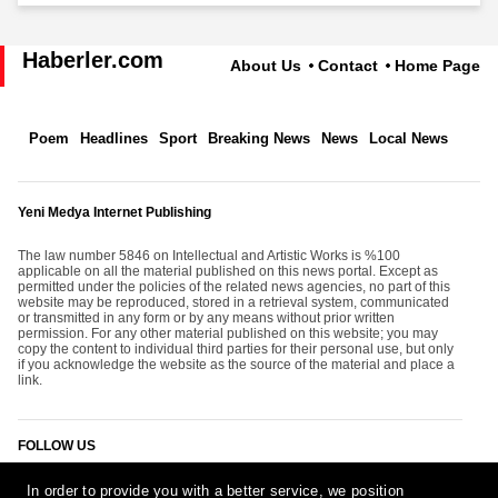
Haberler.com
About Us
Contact
Home Page
Poem
Headlines
Sport
Breaking News
News
Local News
Yeni Medya Internet Publishing
The law number 5846 on Intellectual and Artistic Works is %100
applicable on all the material published on this news portal. Except as
permitted under the policies of the related news agencies, no part of this
website may be reproduced, stored in a retrieval system, communicated
or transmitted in any form or by any means without prior written
permission. For any other material published on this website; you may
copy the content to individual third parties for their personal use, but only
if you acknowledge the website as the source of the material and place a
link.
FOLLOW US
In order to provide you with a better service, we position