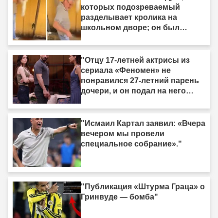
которых подозреваемый
разделывает кролика на
школьном дворе; он был
задержан."
"Отцу 17-летней актрисы из
сериала «Феномен» не
понравился 27-летний парень
дочери, и он подал на него
жалобу."
"Исмаил Картал заявил: «Вчера
вечером мы провели
специальное собрание»."
"Публикация «Штурма Граца» о
Гринвуде — бомба"