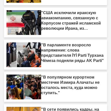
"США исключили иракскую
авиакомпанию, связанную с
Корпусом стражей исламской
революции Ирана, из
санкционного списка."
"В парламенте возросло
напряжение: слова
представителя İYİ Parti Турхана
Чёмеза подняли ряды AK Parti"
"В популярном курортном
местечке Измира Алачаты не
осталось места, куда можно
ступить."
"В сети появились кадры, на