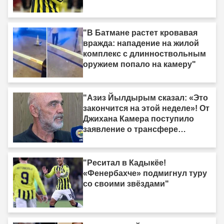
"В Батмане растет кровавая
вражда: нападение на жилой
комплекс с длинноствольным
оружием попало на камеру"
"Азиз Йылдырым сказал: «Это
закончится на этой неделе»! От
Джихана Камера поступило
заявление о трансфере
нападающего."
"Реситал в Кадыкёе!
«Фенербахче» подмигнул туру
со своими звёздами"