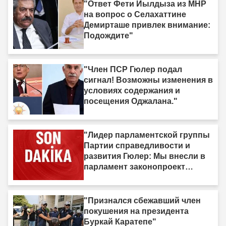
"Ответ Фети Йылдыза из MHP
на вопрос о Селахаттине
Демирташе привлек внимание:
Подождите"
"Член ПСР Гюлер подал
сигнал! Возможны изменения в
условиях содержания и
посещения Оджалана."
"Лидер парламентской группы
Партии справедливости и
развития Гюлер: Мы внесли в
парламент законопроект
«Турция без террора» с почти
360 подписями."
"Признался сбежавший член
покушения на президента
Буркай Каратепе"