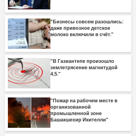
"Бизнесы совсем разошлись:
даже привозное детское
молоко включили в счёт."
"В Газиантепе произошло
землетрясение магнитудой
4,5."
"Пожар на рабочем месте в
организованной
промышленной зоне
Башакшехир Икителли"