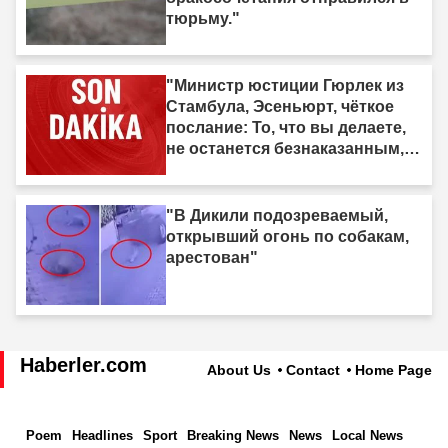
тюрьму."
"Министр юстиции Гюрлек из
Стамбула, Эсеньюрт, чёткое
послание: То, что вы делаете,
не останется безнаказанным,
мы идём за вами."
"В Дикили подозреваемый,
открывший огонь по собакам,
арестован"
Haberler.com
About Us
Contact
Home Page
Poem
Headlines
Sport
Breaking News
News
Local News