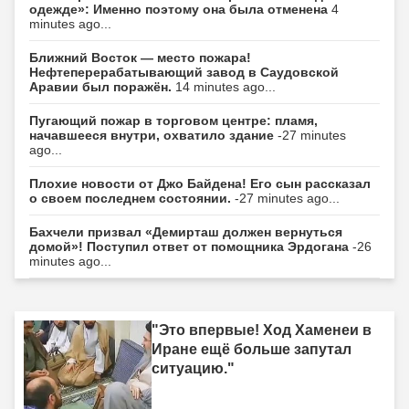
одежде»: Именно поэтому она была отменена
4
minutes ago...
Ближний Восток — место пожара!
Нефтеперерабатывающий завод в Саудовской
Аравии был поражён.
14 minutes ago...
Пугающий пожар в торговом центре: пламя,
начавшееся внутри, охватило здание
-27 minutes
ago...
Плохие новости от Джо Байдена! Его сын рассказал
о своем последнем состоянии.
-27 minutes ago...
Бахчели призвал «Демирташ должен вернуться
домой»! Поступил ответ от помощника Эрдогана
-26
minutes ago...
"Это впервые! Ход Хаменеи в
Иране ещё больше запутал
ситуацию."