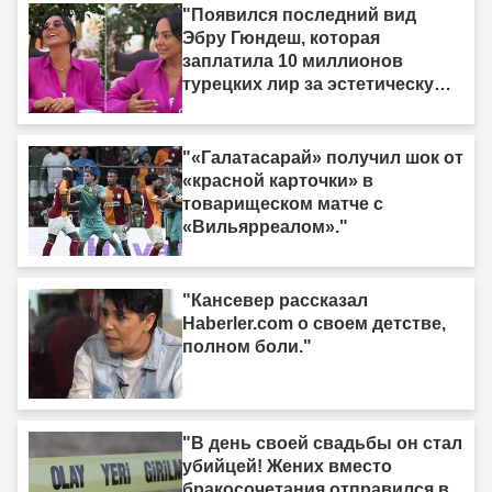
"Появился последний вид
Эбру Гюндеш, которая
заплатила 10 миллионов
турецких лир за эстетическую
операцию."
"«Галатасарай» получил шок от
«красной карточки» в
товарищеском матче с
«Вильярреалом»."
"Кансевер рассказал
Haberler.com о своем детстве,
полном боли."
"В день своей свадьбы он стал
убийцей! Жених вместо
бракосочетания отправился в