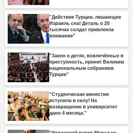
"Действие Турции, лишающее
Израиль сна! Деталь о 20
тысячах солдат привлекла
внимание"
"Закон о детях, вовлечённых в
преступность, принят Великим
национальным собранием
Турции"
"Студенческая амнистия
вступила в силу! На
возвращение в университет
дано 4 месяца."
"Испанский рэпер Морад не