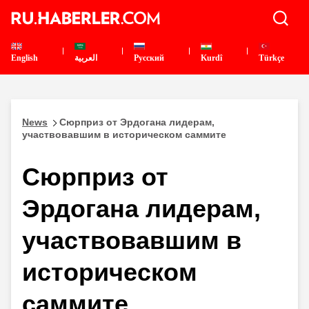
English
العربية
Pусский
Kurdî
Türkçe
News
Сюрприз от Эрдогана лидерам,
участвовавшим в историческом саммите
Сюрприз от
Эрдогана лидерам,
участвовавшим в
историческом
саммите