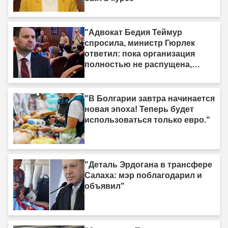
"Адвокат Бедия Теймур
спросила, министр Гюрлек
ответил: пока организация
полностью не распущена,
закон не вступит в силу"
"В Болгарии завтра начинается
новая эпоха! Теперь будет
использоваться только евро."
"Деталь Эрдогана в трансфере
Салаха: мэр поблагодарил и
объявил"