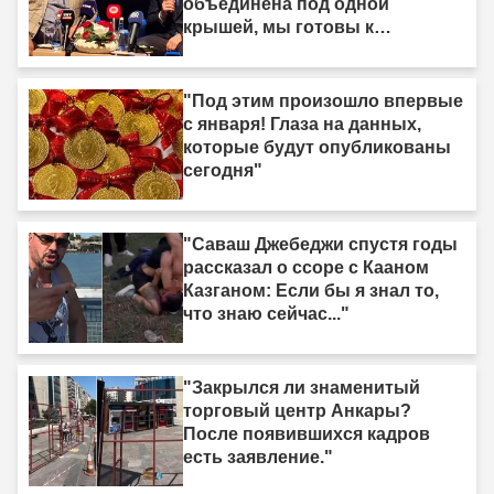
объединена под одной
крышей, мы готовы к
законодательному
регулированию"
"Под этим произошло впервые
с января! Глаза на данных,
которые будут опубликованы
сегодня"
"Саваш Джебеджи спустя годы
рассказал о ссоре с Кааном
Казганом: Если бы я знал то,
что знаю сейчас..."
"Закрылся ли знаменитый
торговый центр Анкары?
После появившихся кадров
есть заявление."