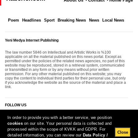
Poem
Headlines
Sport
Breaking News
News
Local News
Yeni Medya Internet Publishing
The law number 5846 on Intellectual and Artistic Works is %100
applicable on all the material published on this news portal. Except as
permitted under the policies of the related news agencies, no part of this
website may be reproduced, stored in a retrieval system, communicated
or transmitted in any form or by any means without prior written
permission. For any other material published on this website; you may
copy the content to individual third parties for their personal use, but only
if you acknowledge the website as the source of the material and place a
link.
FOLLOW US
In order to provide you with a better service, we position
cookies
on our site. Your personal data is collected and
processed within the scope of KVKK and GDPR. For
Close
detailed information, you can review our
Data Policy /