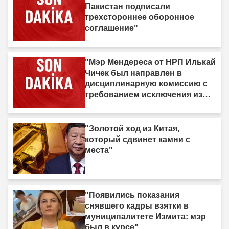
Пакистан подписали
трехстороннее оборонное
соглашение"
"Мэр Мендереса от НРП Илькай
Чичек был направлен в
дисциплинарную комиссию с
требованием исключения из
партии."
"Золотой ход из Китая,
который сдвинет камни с
места"
"Появились показания
снявшего кадры взятки в
муниципалитете Измита: мэр
был в курсе"