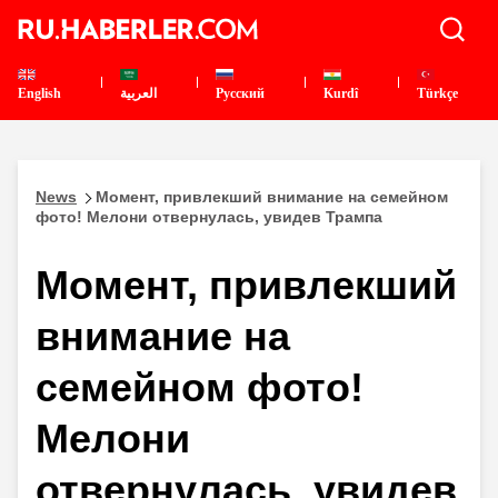
English
العربية
Pусский
Kurdî
Türkçe
News
Момент, привлекший внимание на семейном
фото! Мелони отвернулась, увидев Трампа
Момент, привлекший
внимание на
семейном фото!
Мелони
отвернулась, увидев