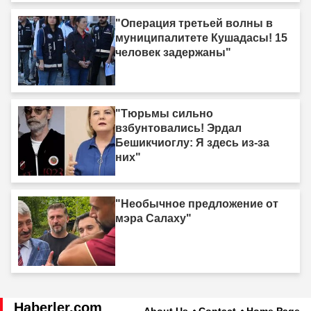
"Операция третьей волны в
муниципалитете Кушадасы! 15
человек задержаны"
"Тюрьмы сильно
взбунтовались! Эрдал
Бешикчиоглу: Я здесь из-за
них"
"Необычное предложение от
мэра Салаху"
Haberler.com
About Us
Contact
Home Page