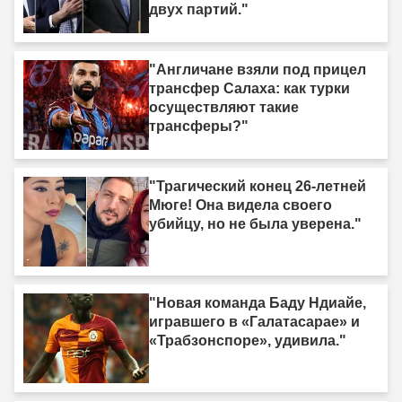
двух партий."
"Англичане взяли под прицел
трансфер Салаха: как турки
осуществляют такие
трансферы?"
"Трагический конец 26-летней
Мюге! Она видела своего
убийцу, но не была уверена."
"Новая команда Баду Ндиайе,
игравшего в «Галатасарае» и
«Трабзонспоре», удивила."