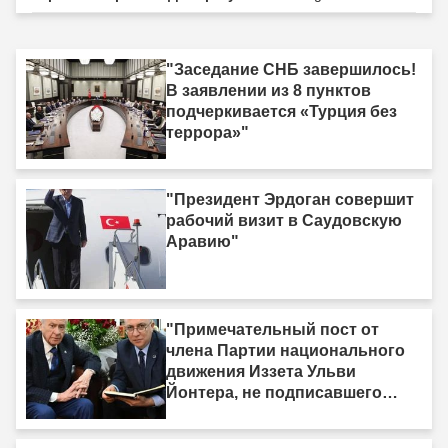
"Заседание СНБ завершилось!
В заявлении из 8 пунктов
подчеркивается «Турция без
террора»"
"Президент Эрдоган совершит
рабочий визит в Саудовскую
Аравию"
"Примечательный пост от
члена Партии национального
движения Иззета Ульви
Йонтера, не подписавшего
«Рамочный закон»: «У меня
есть одна жизнь, и она тоже