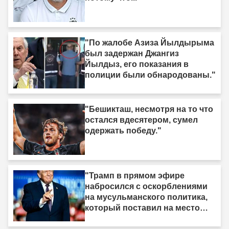
"По жалобе Азиза Йылдырыма
был задержан Джангиз
Йылдыз, его показания в
полиции были обнародованы."
"Бешикташ, несмотря на то что
остался вдесятером, сумел
одержать победу."
"Трамп в прямом эфире
набросился с оскорблениями
на мусульманского политика,
который поставил на место
израильское лобби: «Когда я