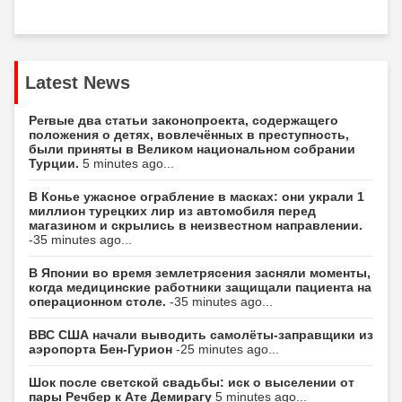
Latest News
Perвые два статьи законопроекта, содержащего
положения о детях, вовлечённых в преступность,
были приняты в Великом национальном собрании
Турции.
5 minutes ago...
В Конье ужасное ограбление в масках: они украли 1
миллион турецких лир из автомобиля перед
магазином и скрылись в неизвестном направлении.
-35 minutes ago...
В Японии во время землетрясения засняли моменты,
когда медицинские работники защищали пациента на
операционном столе.
-35 minutes ago...
ВВС США начали выводить самолёты-заправщики из
аэропорта Бен-Гурион
-25 minutes ago...
Шок после светской свадьбы: иск о выселении от
пары Речбер к Ате Демирагу
5 minutes ago...