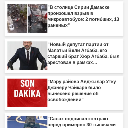
смотрю на него, я вижу только
дерьмо»"
"В столице Сирии Дамаске
произошел взрыв в
микроавтобусе: 2 погибших, 13
раненых"
"Новый депутат партии от
Малатьи Вели Агбаба, его
старший брат Хюр Агбаба, был
арестован в рамках
расследования Egeşehir."
"Мэру района Авджылар Утку
Джанеру Чайкаре было
вынесено решение об
освобождении"
"Салах подписал контракт
перед примерно 30 тысячами