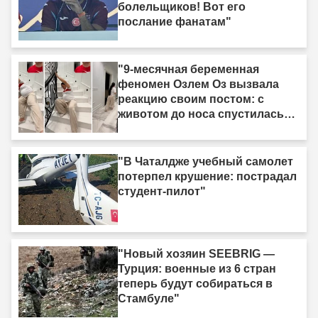
болельщиков! Вот его
послание фанатам"
"9-месячная беременная
феномен Озлем Оз вызвала
реакцию своим постом: с
животом до носа спустилась
по лестнице ползком."
"В Чаталдже учебный самолет
потерпел крушение: пострадал
студент-пилот"
"Новый хозяин SEEBRIG —
Турция: военные из 6 стран
теперь будут собираться в
Стамбуле"