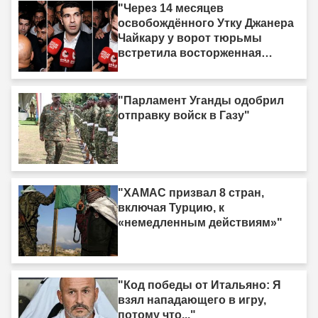
должна быть принесена в
"Через 14 месяцев
жертву»"
освобождённого Утку Джанера
Чайкару у ворот тюрьмы
встретила восторженная
толпа"
"Парламент Уганды одобрил
отправку войск в Газу"
"ХАМАС призвал 8 стран,
включая Турцию, к
«немедленным действиям»"
"Код победы от Итальяно: Я
взял нападающего в игру,
потому что..."