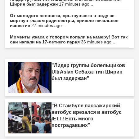
Ширин был задержан
17 minutes ago...
От молодого человека, прыгнувшего в воду не
моргнув глазом ради сестры, пришло печальное
известие
27 minutes ago...
Моменты ужаса с топором попали на камеру! Вот так
они напали на 17-летнего парня
36 minutes ago...
"Лидер группы болельщиков
UltrAslan Себахаттин Ширин
был задержан"
"В Стамбуле пассажирский
автобус врезался в автобус
İETT! Есть много
пострадавших"