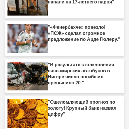
напали на 17-летнего парня"
"«Фенербахче» повезло!
«ПСЖ» сделал огромное
предложение по Арде Гюлеру."
"В результате столкновения
пассажирских автобусов в
Нигере число погибших
превысило 20."
"Ошеломляющий прогноз по
золоту! Крупный банк назвал
цифру"