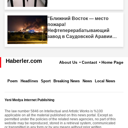
"Ближний Восток — место
пожара!
Нефтеперерабатывающий
завод в Саудовской Аравии
был поражён."
Haberler.com
About Us
Contact
Home Page
Poem
Headlines
Sport
Breaking News
News
Local News
Yeni Medya Internet Publishing
The law number 5846 on Intellectual and Artistic Works is %100
applicable on all the material published on this news portal. Except as
permitted under the policies of the related news agencies, no part of this
website may be reproduced, stored in a retrieval system, communicated
or transmitted in any form or by any means without prior written