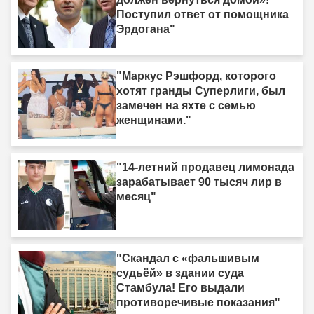
Поступил ответ от помощника
Эрдогана"
"Маркус Рэшфорд, которого
хотят гранды Суперлиги, был
замечен на яхте с семью
женщинами."
"14-летний продавец лимонада
зарабатывает 90 тысяч лир в
месяц"
"Скандал с «фальшивым
судьёй» в здании суда
Стамбула! Его выдали
противоречивые показания"