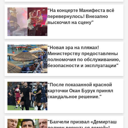
"На концерте Манифеста всё
перевернулось! Внезапно
выскочил на сцену"
"Новая эра на пляжах!
Министерству предоставлены
полномочия по обслуживанию,
безопасности и эксплуатации"
"После показанной красной
карточки Окан Бурук принял
скандальное решение."
"Бахчели призвал «Демирташ
должен вернуться домой»!