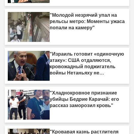
"Молодой незрячий упал на
рельсы метро: Моменты ужаса
попали на камеру"
"Израиль готовит «одиночную
атаку»: США отдаляются,
кровожадный поджигатель
войны Нетаньяху не
насыщается кровью."
"Хладнокровное признание
убийцы Бедрие Карачай: его
рассказ заморозил кровь"
"Кровавая казнь растлителя