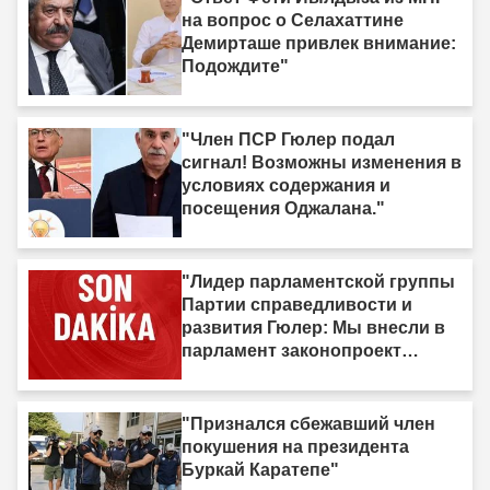
на вопрос о Селахаттине
Демирташе привлек внимание:
Подождите"
"Член ПСР Гюлер подал
сигнал! Возможны изменения в
условиях содержания и
посещения Оджалана."
"Лидер парламентской группы
Партии справедливости и
развития Гюлер: Мы внесли в
парламент законопроект
«Турция без террора» с почти
360 подписями."
"Признался сбежавший член
покушения на президента
Буркай Каратепе"