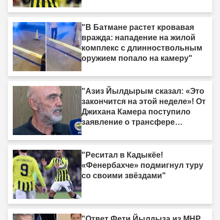
"В Батмане растет кровавая
вражда: нападение на жилой
комплекс с длинноствольным
оружием попало на камеру"
"Азиз Йылдырым сказал: «Это
закончится на этой неделе»! От
Джихана Камера поступило
заявление о трансфере
нападающего."
"Реситал в Кадыкёе!
«Фенербахче» подмигнул туру
со своими звёздами"
"Ответ Фети Йылдыза из MHP