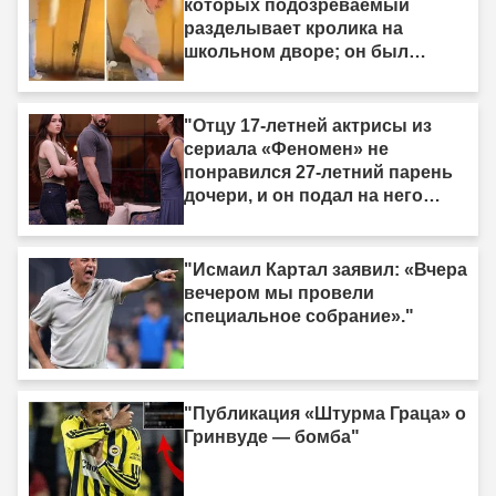
которых подозреваемый
разделывает кролика на
школьном дворе; он был
задержан."
"Отцу 17-летней актрисы из
сериала «Феномен» не
понравился 27-летний парень
дочери, и он подал на него
жалобу."
"Исмаил Картал заявил: «Вчера
вечером мы провели
специальное собрание»."
"Публикация «Штурма Граца» о
Гринвуде — бомба"