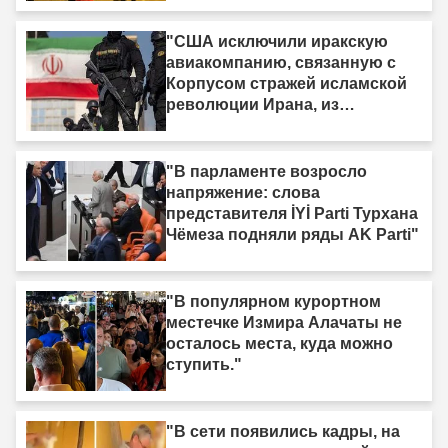
"США исключили иракскую
авиакомпанию, связанную с
Корпусом стражей исламской
революции Ирана, из
санкционного списка."
"В парламенте возросло
напряжение: слова
представителя İYİ Parti Турхана
Чёмеза подняли ряды AK Parti"
"В популярном курортном
местечке Измира Алачаты не
осталось места, куда можно
ступить."
"В сети появились кадры, на