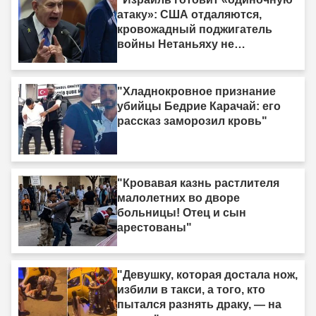
атаку»: США отдаляются,
кровожадный поджигатель
войны Нетаньяху не
насыщается кровью."
"Хладнокровное признание
убийцы Бедрие Карачай: его
рассказ заморозил кровь"
"Кровавая казнь растлителя
малолетних во дворе
больницы! Отец и сын
арестованы"
"Девушку, которая достала нож,
избили в такси, а того, кто
пытался разнять драку, — на