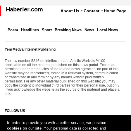
Haberler.com
About Us
Contact
Home Page
Poem
Headlines
Sport
Breaking News
News
Local News
Yeni Medya Internet Publishing
The law number 5846 on Intellectual and Artistic Works is %100
applicable on all the material published on this news portal. Except as
permitted under the policies of the related news agencies, no part of this
website may be reproduced, stored in a retrieval system, communicated
or transmitted in any form or by any means without prior written
permission. For any other material published on this website; you may
copy the content to individual third parties for their personal use, but only
if you acknowledge the website as the source of the material and place a
link.
FOLLOW US
In order to provide you with a better service, we position
cookies
on our site. Your personal data is collected and