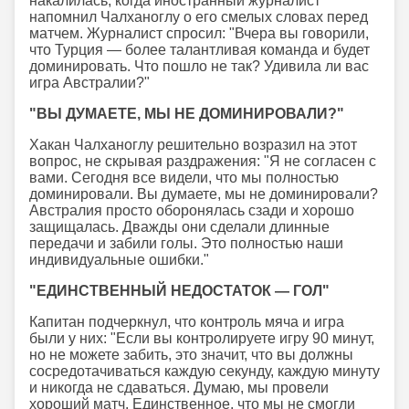
накалилась, когда иностранный журналист
напомнил Чалханоглу о его смелых словах перед
матчем. Журналист спросил: "Вчера вы говорили,
что Турция — более талантливая команда и будет
доминировать. Что пошло не так? Удивила ли вас
игра Австралии?"
"ВЫ ДУМАЕТЕ, МЫ НЕ ДОМИНИРОВАЛИ?"
Хакан Чалханоглу решительно возразил на этот
вопрос, не скрывая раздражения: "Я не согласен с
вами. Сегодня все видели, что мы полностью
доминировали. Вы думаете, мы не доминировали?
Австралия просто оборонялась сзади и хорошо
защищалась. Дважды они сделали длинные
передачи и забили голы. Это полностью наши
индивидуальные ошибки."
"ЕДИНСТВЕННЫЙ НЕДОСТАТОК — ГОЛ"
Капитан подчеркнул, что контроль мяча и игра
были у них: "Если вы контролируете игру 90 минут,
но не можете забить, это значит, что вы должны
сосредотачиваться каждую секунду, каждую минуту
и никогда не сдаваться. Думаю, мы провели
хороший матч. Единственное, что мы не смогли