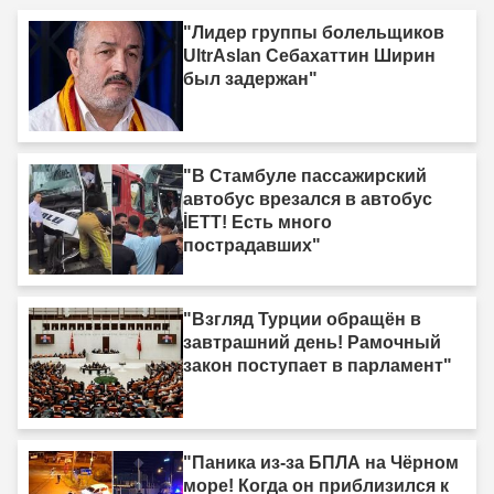
"Лидер группы болельщиков
UltrAslan Себахаттин Ширин
был задержан"
"В Стамбуле пассажирский
автобус врезался в автобус
İETT! Есть много
пострадавших"
"Взгляд Турции обращён в
завтрашний день! Рамочный
закон поступает в парламент"
"Паника из-за БПЛА на Чёрном
море! Когда он приблизился к