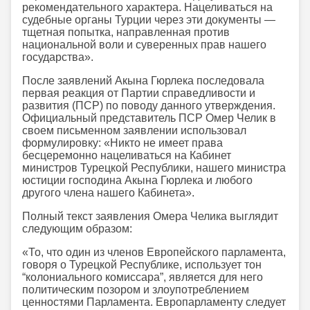
рекомендательного характера. Нацеливаться на
судебные органы Турции через эти документы —
тщетная попытка, направленная против
национальной воли и суверенных прав нашего
государства».
После заявлений Акына Гюрлека последовала
первая реакция от Партии справедливости и
развития (ПСР) по поводу данного утверждения.
Официальный представитель ПСР Омер Челик в
своем письменном заявлении использовал
формулировку: «Никто не имеет права
бесцеремонно нацеливаться на Кабинет
министров Турецкой Республики, нашего министра
юстиции господина Акына Гюрлека и любого
другого члена нашего Кабинета».
Полный текст заявления Омера Челика выглядит
следующим образом:
«То, что один из членов Европейского парламента,
говоря о Турецкой Республике, использует тон
“колониального комиссара”, является для него
политическим позором и злоупотреблением
ценностями Парламента. Европарламенту следует