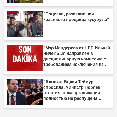
"Поцелуй, разозливший
красивого продавца кукурузы"
"Мэр Мендереса от НРП Илькай
Чичек был направлен в
дисциплинарную комиссию с
требованием исключения из
партии."
"Адвокат Бедия Теймур
спросила, министр Гюрлек
ответил: пока организация
полностью не распущена,
закон не вступит в силу"