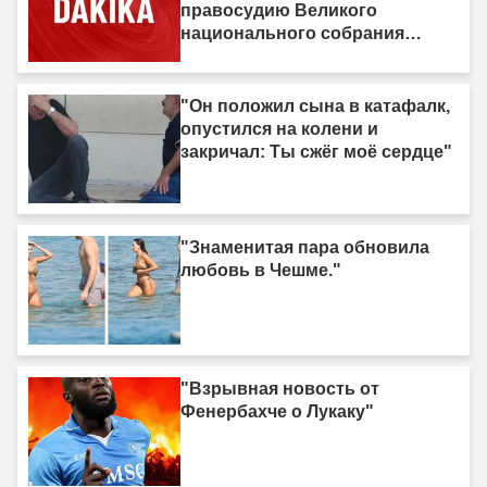
правосудию Великого
национального собрания
Турции"
"Он положил сына в катафалк,
опустился на колени и
закричал: Ты сжёг моё сердце"
"Знаменитая пара обновила
любовь в Чешме."
"Взрывная новость от
Фенербахче о Лукаку"