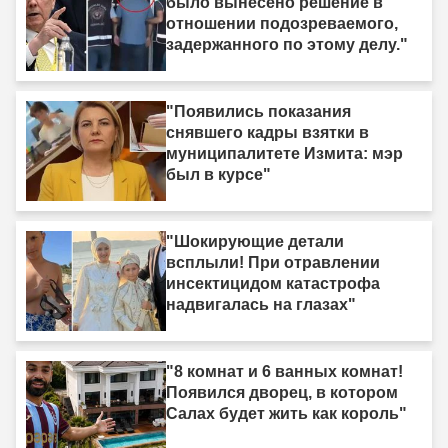
было вынесено решение в
отношении подозреваемого,
задержанного по этому делу."
"Появились показания
снявшего кадры взятки в
муниципалитете Измита: мэр
был в курсе"
"Шокирующие детали
всплыли! При отравлении
инсектицидом катастрофа
надвигалась на глазах"
"8 комнат и 6 ванных комнат!
Появился дворец, в котором
Салах будет жить как король"