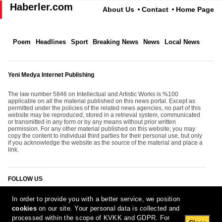
Haberler.com
About Us
Contact
Home Page
Poem
Headlines
Sport
Breaking News
News
Local News
Yeni Medya Internet Publishing
The law number 5846 on Intellectual and Artistic Works is %100
applicable on all the material published on this news portal. Except as
permitted under the policies of the related news agencies, no part of this
website may be reproduced, stored in a retrieval system, communicated
or transmitted in any form or by any means without prior written
permission. For any other material published on this website; you may
copy the content to individual third parties for their personal use, but only
if you acknowledge the website as the source of the material and place a
link.
FOLLOW US
In order to provide you with a better service, we position
cookies
on our site. Your personal data is collected and
processed within the scope of KVKK and GDPR. For