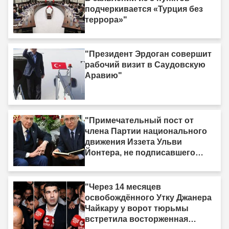
подчеркивается «Турция без
террора»"
"Президент Эрдоган совершит
рабочий визит в Саудовскую
Аравию"
"Примечательный пост от
члена Партии национального
движения Иззета Ульви
Йонтера, не подписавшего
«Рамочный закон»: «У меня
есть одна жизнь, и она тоже
должна быть принесена в
"Через 14 месяцев
жертву»"
освобождённого Утку Джанера
Чайкару у ворот тюрьмы
встретила восторженная