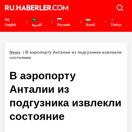
English
العربية
Pусский
Kurdî
Türkçe
News
В аэропорту Анталии из подгузника извлекли
состояние
В аэропорту
Анталии из
подгузника извлекли
состояние