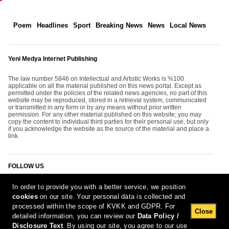
Poem
Headlines
Sport
Breaking News
News
Local News
Yeni Medya Internet Publishing
The law number 5846 on Intellectual and Artistic Works is %100
applicable on all the material published on this news portal. Except as
permitted under the policies of the related news agencies, no part of this
website may be reproduced, stored in a retrieval system, communicated
or transmitted in any form or by any means without prior written
permission. For any other material published on this website; you may
copy the content to individual third parties for their personal use, but only
if you acknowledge the website as the source of the material and place a
link.
FOLLOW US
In order to provide you with a better service, we position
cookies
on our site. Your personal data is collected and
processed within the scope of KVKK and GDPR. For
Close
detailed information, you can review our
Data Policy /
Disclosure Text
. By using our site, you agree to our use
[Report Bug]
7.08.2026 00:14:20 #1.11#