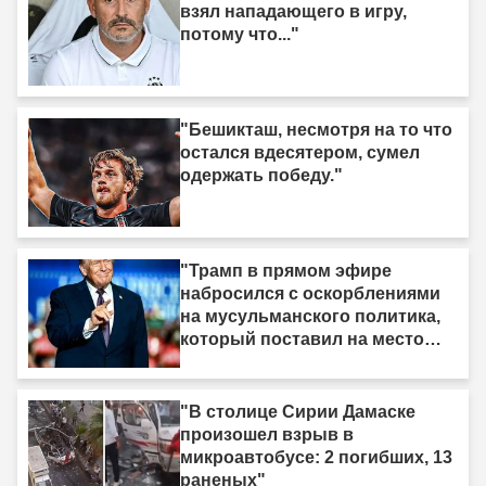
взял нападающего в игру,
потому что..."
"Бешикташ, несмотря на то что
остался вдесятером, сумел
одержать победу."
"Трамп в прямом эфире
набросился с оскорблениями
на мусульманского политика,
который поставил на место
израильское лобби: «Когда я
смотрю на него, я вижу только
дерьмо»"
"В столице Сирии Дамаске
произошел взрыв в
микроавтобусе: 2 погибших, 13
раненых"