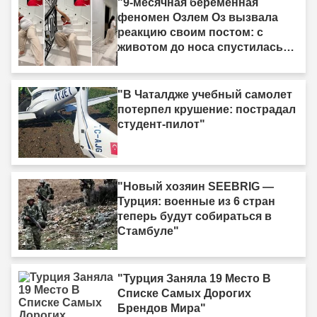
"9-месячная беременная
феномен Озлем Оз вызвала
реакцию своим постом: с
животом до носа спустилась
по лестнице ползком."
"В Чаталдже учебный самолет
потерпел крушение: пострадал
студент-пилот"
"Новый хозяин SEEBRIG —
Турция: военные из 6 стран
теперь будут собираться в
Стамбуле"
"Турция Заняла 19 Место В
Списке Самых Дорогих
Брендов Мира"