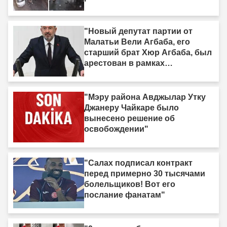
"Новый депутат партии от
Малатьи Вели Агбаба, его
старший брат Хюр Агбаба, был
арестован в рамках
расследования Egeşehir."
"Мэру района Авджылар Утку
Джанеру Чайкаре было
вынесено решение об
освобождении"
"Салах подписал контракт
перед примерно 30 тысячами
болельщиков! Вот его
послание фанатам"