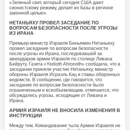
«Зеленый свет, который сегодня США дают
сионистскому режиму, делает их базы в регионе
законной целью».
НЕТАНЬЯХУ ПРОВЕЛ ЗАСЕДАНИЕ ПО
ВОПРОСАМ БЕЗОПАСНОСТИ ПОСЛЕ УГРОЗЫ
ИЗ ИРАНА
Премьер-министр Израиля Биньямин Нетаньяху
провел заседание по вопросам безопасности
после угрозы из Ирана, последовавшей за
авиаударом армии Израиля по столице Ливана
Бейруту. Газета «Yedioth Ahronoth» сообщила, что в
заседании приняли участие Нетаньяху, министр
обороны Израиля Исраэль Кац и главы оборонных
ведомств. В сообщении, где говорится, что
заседание по вопросам безопасности было
ограниченным и всеобъемлющим, отмечается, что
обсуждались угрозы, исходящие от Ливана и
Ирана.
АРМИЯ ИЗРАИЛЯ НЕ ВНОСИЛА ИЗМЕНЕНИЯ В
ИНСТРУКЦИИ
Между тем, Командование тыла Армии Израиля не