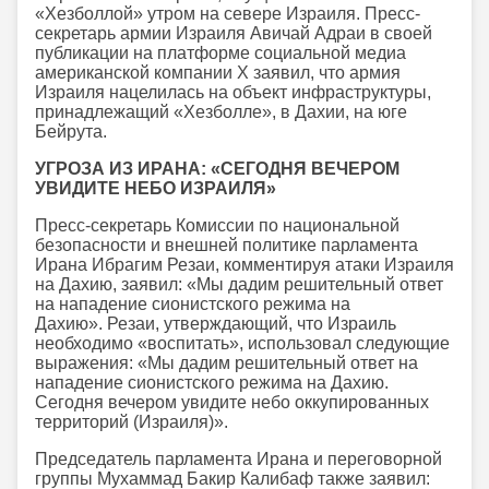
«Хезболлой» утром на севере Израиля. Пресс-
секретарь армии Израиля Авичай Адраи в своей
публикации на платформе социальной медиа
американской компании X заявил, что армия
Израиля нацелилась на объект инфраструктуры,
принадлежащий «Хезболле», в Дахии, на юге
Бейрута.
УГРОЗА ИЗ ИРАНА: «СЕГОДНЯ ВЕЧЕРОМ
УВИДИТЕ НЕБО ИЗРАИЛЯ»
Пресс-секретарь Комиссии по национальной
безопасности и внешней политике парламента
Ирана Ибрагим Резаи, комментируя атаки Израиля
на Дахию, заявил: «Мы дадим решительный ответ
на нападение сионистского режима на
Дахию». Резаи, утверждающий, что Израиль
необходимо «воспитать», использовал следующие
выражения: «Мы дадим решительный ответ на
нападение сионистского режима на Дахию.
Сегодня вечером увидите небо оккупированных
территорий (Израиля)».
Председатель парламента Ирана и переговорной
группы Мухаммад Бакир Калибаф также заявил: