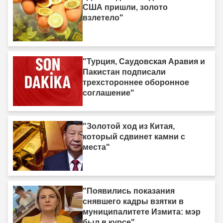
США пришли, золото
взлетело"
"Турция, Саудовская Аравия и
Пакистан подписали
трехстороннее оборонное
соглашение"
"Золотой ход из Китая,
который сдвинет камни с
места"
"Появились показания
снявшего кадры взятки в
муниципалитете Измита: мэр
был в курсе"