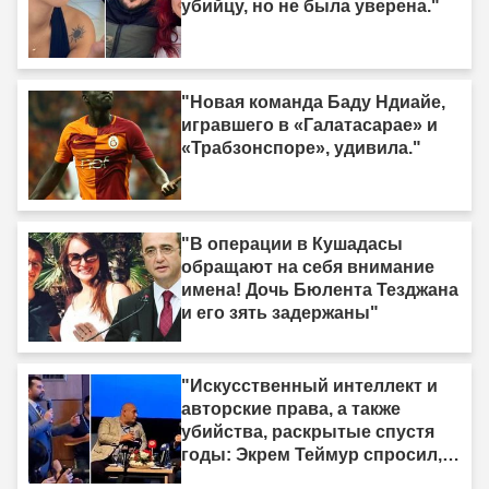
убийцу, но не была уверена."
"Новая команда Баду Ндиайе,
игравшего в «Галатасарае» и
«Трабзонспоре», удивила."
"В операции в Кушадасы
обращают на себя внимание
имена! Дочь Бюлента Тезджана
и его зять задержаны"
"Искусственный интеллект и
авторские права, а также
убийства, раскрытые спустя
годы: Экрем Теймур спросил,
министр Гюрлек ответил"