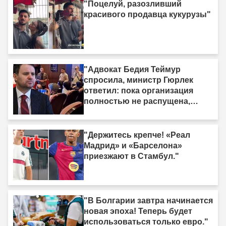
"Поцелуй, разозливший
красивого продавца кукурузы"
"Адвокат Бедия Теймур
спросила, министр Гюрлек
ответил: пока организация
полностью не распущена,
закон не вступит в силу"
"Держитесь крепче! «Реал
Мадрид» и «Барселона»
приезжают в Стамбул."
"В Болгарии завтра начинается
новая эпоха! Теперь будет
использоваться только евро."