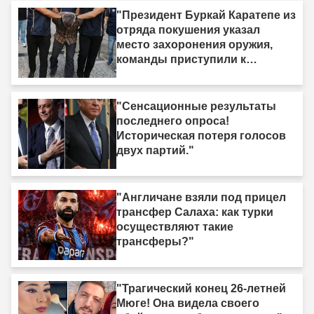
"Президент Буркай Каратепе из
отряда покушения указал
место захоронения оружия,
команды приступили к
действиям."
"Сенсационные результаты
последнего опроса!
Историческая потеря голосов
двух партий."
"Англичане взяли под прицел
трансфер Салаха: как турки
осуществляют такие
трансферы?"
"Трагический конец 26-летней
Мюге! Она видела своего