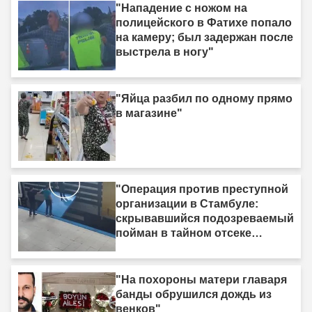
"Нападение с ножом на
полицейского в Фатихе попало
на камеру; был задержан после
выстрела в ногу"
"Яйца разбил по одному прямо
в магазине"
"Операция против преступной
организации в Стамбуле:
скрывавшийся подозреваемый
пойман в тайном отсеке
грузовика"
"На похороны матери главаря
банды обрушился дождь из
венков"