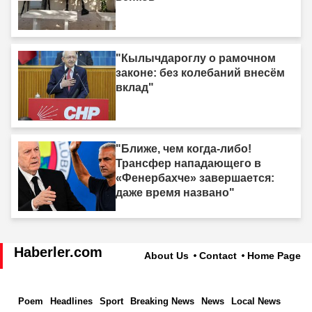
"Кылычдароглу о рамочном
законе: без колебаний внесём
вклад"
"Ближе, чем когда-либо!
Трансфер нападающего в
«Фенербахче» завершается:
даже время названо"
Haberler.com
About Us
Contact
Home Page
Poem
Headlines
Sport
Breaking News
News
Local News