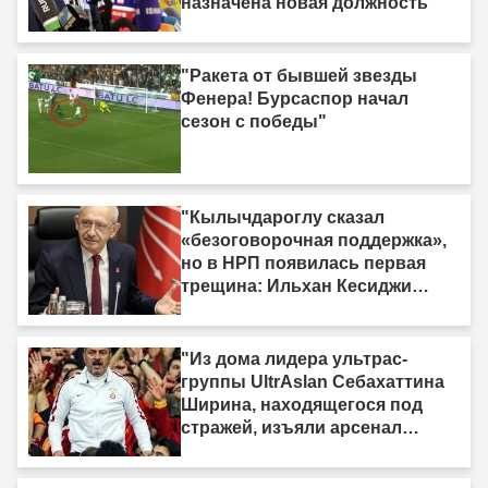
назначена новая должность"
"Ракета от бывшей звезды
Фенера! Бурсаспор начал
сезон с победы"
"Кылычдароглу сказал
«безоговорочная поддержка»,
но в НРП появилась первая
трещина: Ильхан Кесиджи
скажет «нет»"
"Из дома лидера ультрас-
группы UltrAslan Себахаттина
Ширина, находящегося под
стражей, изъяли арсенал
оружия."