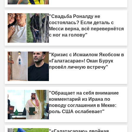
"Свадьба Роналду не
состоялась? Если деталь с
Месси верна, всё перевернётся
с ног на голову"
"Кризис с Исмаилом Якобсом в
«Галатасарае»! Окан Бурук
провёл личную встречу"
"Обращает на себя внимание
комментарий из Ирана по
поводу соглашения в Мекке:
роль США ослабевает"
"«Галатасараю» двойная