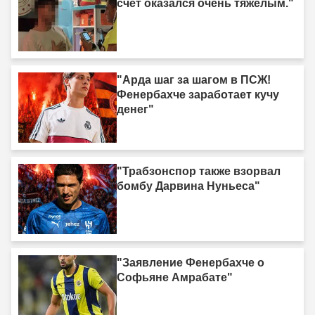
счёт оказался очень тяжёлым."
"Арда шаг за шагом в ПСЖ!
Фенербахче заработает кучу
денег"
"Трабзонспор также взорвал
бомбу Дарвина Нуньеса"
"Заявление Фенербахче о
Софьяне Амрабате"