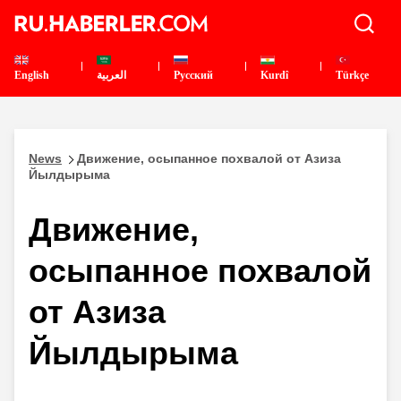
English
العربية
Pусский
Kurdî
Türkçe
News
Движение, осыпанное похвалой от Азиза
Йылдырыма
Движение,
осыпанное похвалой
от Азиза
Йылдырыма