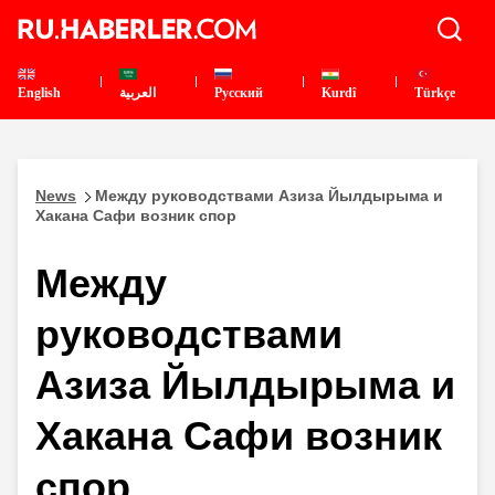
English
العربية
Pусский
Kurdî
Türkçe
News
Между руководствами Азиза Йылдырыма и
Хакана Сафи возник спор
Между
руководствами
Азиза Йылдырыма и
Хакана Сафи возник
спор