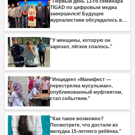
"Первый день 13-го семинара
TİGAD по цифровым медиа
завершился! Будущее
журналистики обсуждалось в
Ыгдыре"
"У женщины, которую он
зарезал, лёгкое спалось."
"Инцидент «Манифест —
перестрелка мусульман»,
опубликованный муфтиятом,
стал событием."
"Как такое возможно?
Посмотрите, что достали из
желудка 15-летнего ребёнка."