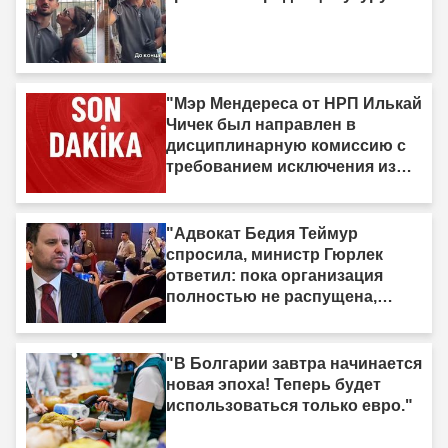
"Мэр Мендереса от НРП Илькай
Чичек был направлен в
дисциплинарную комиссию с
требованием исключения из
партии."
"Адвокат Бедия Теймур
спросила, министр Гюрлек
ответил: пока организация
полностью не распущена,
закон не вступит в силу"
"В Болгарии завтра начинается
новая эпоха! Теперь будет
использоваться только евро."