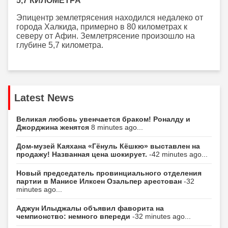
5,7 КИЛОМЕТРА
Эпицентр землетрясения находился недалеко от
города Халкида, примерно в 80 километрах к
северу от Афин. Землетрясение произошло на
глубине 5,7 километра.
Latest News
Великая любовь увенчается браком! Роналду и
Джорджина женятся
8 minutes ago...
Дом-музей Каяхана «Гёнуль Кёшкю» выставлен на
продажу! Названная цена шокирует.
-42 minutes ago...
Новый председатель провинциального отделения
партии в Манисе Илксен Озальпер арестован
-32
minutes ago...
Аджун Илыджалы объявил фаворита на
чемпионство: немного впереди
-32 minutes ago...