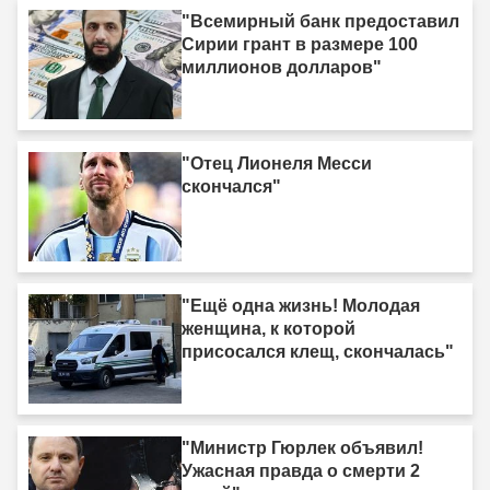
"Всемирный банк предоставил
Сирии грант в размере 100
миллионов долларов"
"Отец Лионеля Месси
скончался"
"Ещё одна жизнь! Молодая
женщина, к которой
присосался клещ, скончалась"
"Министр Гюрлек объявил!
Ужасная правда о смерти 2