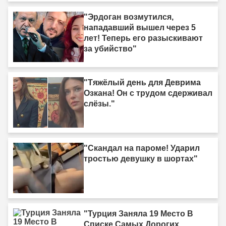
"Эрдоган возмутился,
нападавший вышел через 5
лет! Теперь его разыскивают
за убийство"
"Тяжёлый день для Деврима
Озкана! Он с трудом сдерживал
слёзы."
"Скандал на пароме! Ударил
тростью девушку в шортах"
"Турция Заняла 19 Место В
Списке Самых Дорогих