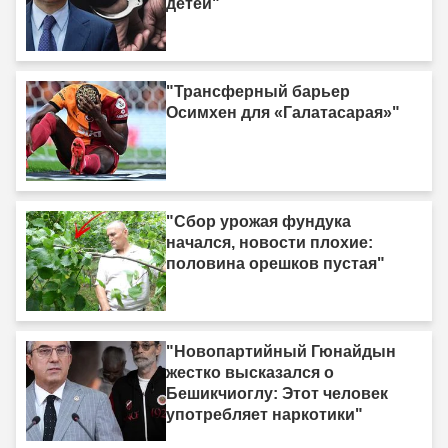
детей"
"Трансферный барьер
Осимхен для «Галатасарая»"
"Сбор урожая фундука
начался, новости плохие:
половина орешков пустая"
"Новопартийный Гюнайдын
жестко высказался о
Бешикчиоглу: Этот человек
употребляет наркотики"