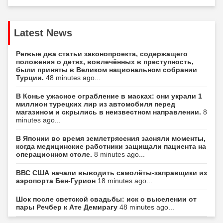
Latest News
Perвые два статьи законопроекта, содержащего
положения о детях, вовлечённых в преступность,
были приняты в Великом национальном собрании
Турции.
48 minutes ago...
В Конье ужасное ограбление в масках: они украли 1
миллион турецких лир из автомобиля перед
магазином и скрылись в неизвестном направлении.
8
minutes ago...
В Японии во время землетрясения засняли моменты,
когда медицинские работники защищали пациента на
операционном столе.
8 minutes ago...
ВВС США начали выводить самолёты-заправщики из
аэропорта Бен-Гурион
18 minutes ago...
Шок после светской свадьбы: иск о выселении от
пары Речбер к Ате Демирагу
48 minutes ago...