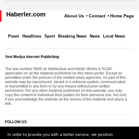
Haberler.com
About Us
Contact
Home Page
Poem
Headlines
Sport
Breaking News
News
Local News
Yeni Medya Internet Publishing
The law number 5846 on Intellectual and Artistic Works is %100
applicable on all the material published on this news portal. Except as
permitted under the policies of the related news agencies, no part of this
website may be reproduced, stored in a retrieval system, communicated
or transmitted in any form or by any means without prior written
permission. For any other material published on this website; you may
copy the content to individual third parties for their personal use, but only
if you acknowledge the website as the source of the material and place a
link.
FOLLOW US
In order to provide you with a better service, we position