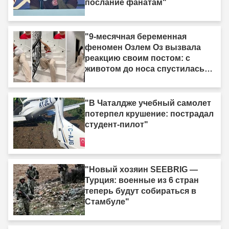
послание фанатам"
"9-месячная беременная
феномен Озлем Оз вызвала
реакцию своим постом: с
животом до носа спустилась
по лестнице ползком."
"В Чаталдже учебный самолет
потерпел крушение: пострадал
студент-пилот"
"Новый хозяин SEEBRIG —
Турция: военные из 6 стран
теперь будут собираться в
Стамбуле"