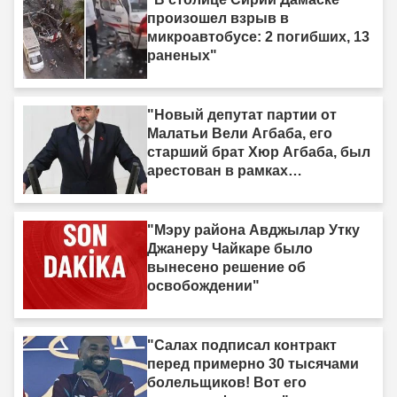
произошел взрыв в
микроавтобусе: 2 погибших, 13
раненых"
"Новый депутат партии от
Малатьи Вели Агбаба, его
старший брат Хюр Агбаба, был
арестован в рамках
расследования Egeşehir."
"Мэру района Авджылар Утку
Джанеру Чайкаре было
вынесено решение об
освобождении"
"Салах подписал контракт
перед примерно 30 тысячами
болельщиков! Вот его