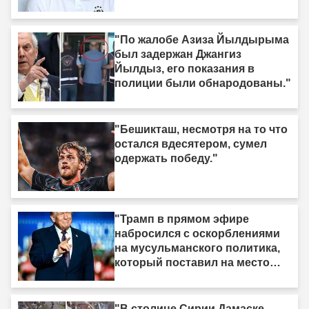
"По жалобе Азиза Йылдырыма
был задержан Джангиз
Йылдыз, его показания в
полиции были обнародованы."
"Бешикташ, несмотря на то что
остался вдесятером, сумел
одержать победу."
"Трамп в прямом эфире
набросился с оскорблениями
на мусульманского политика,
который поставил на место
израильское лобби: «Когда я
смотрю на него, я вижу только
дерьмо»"
"В столице Сирии Дамаске