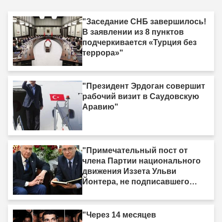
"Заседание СНБ завершилось!
В заявлении из 8 пунктов
подчеркивается «Турция без
террора»"
"Президент Эрдоган совершит
рабочий визит в Саудовскую
Аравию"
"Примечательный пост от
члена Партии национального
движения Иззета Ульви
Йонтера, не подписавшего
«Рамочный закон»: «У меня
есть одна жизнь, и она тоже
должна быть принесена в
"Через 14 месяцев