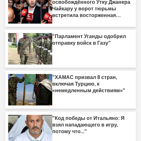
жертву»"
освобождённого Утку Джанера
Чайкару у ворот тюрьмы
встретила восторженная
толпа"
"Парламент Уганды одобрил
отправку войск в Газу"
"ХАМАС призвал 8 стран,
включая Турцию, к
«немедленным действиям»"
"Код победы от Итальяно: Я
взял нападающего в игру,
потому что..."