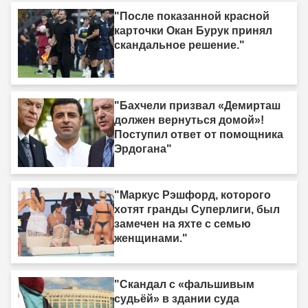
"После показанной красной
карточки Окан Бурук принял
скандальное решение."
"Бахчели призвал «Демирташ
должен вернуться домой»!
Поступил ответ от помощника
Эрдогана"
"Маркус Рэшфорд, которого
хотят гранды Суперлиги, был
замечен на яхте с семью
женщинами."
"Скандал с «фальшивым
судьёй» в здании суда