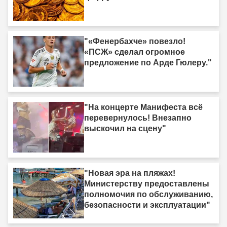
"«Фенербахче» повезло!
«ПСЖ» сделал огромное
предложение по Арде Гюлеру."
"На концерте Манифеста всё
перевернулось! Внезапно
выскочил на сцену"
"Новая эра на пляжах!
Министерству предоставлены
полномочия по обслуживанию,
безопасности и эксплуатации"