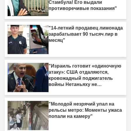
Стамбула! Его выдали
противоречивые показания"
"14-летний продавец лимонада
зарабатывает 90 тысяч лир в
месяц"
"Израиль готовит «одиночную
атаку»: США отдаляются,
кровожадный поджигатель
войны Нетаньяху не
насыщается кровью."
"Молодой незрячий упал на
рельсы метро: Моменты ужаса
попали на камеру"