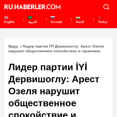
English
العربية
Pусский
Kurdî
Türkçe
News
Лидер партии İYİ Дервишоглу: Арест Озеля
нарушит общественное спокойствие и гармонию.
Лидер партии İYİ
Дервишоглу: Арест
Озеля нарушит
общественное
спокойствие и