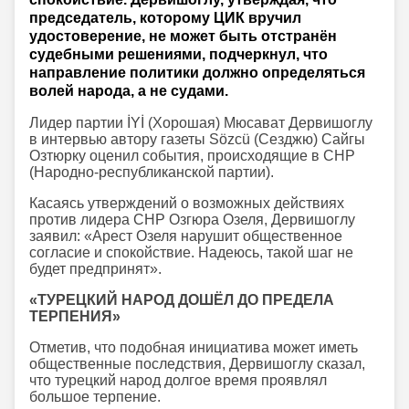
председатель, которому ЦИК вручил
удостоверение, не может быть отстранён
судебными решениями, подчеркнул, что
направление политики должно определяться
волей народа, а не судами.
Лидер партии İYİ (Хорошая) Мюсават Дервишоглу
в интервью автору газеты Sözcü (Сезджю) Сайгы
Озтюрку оценил события, происходящие в CHP
(Народно-республиканской партии).
Касаясь утверждений о возможных действиях
против лидера CHP Озгюра Озеля, Дервишоглу
заявил: «Арест Озеля нарушит общественное
согласие и спокойствие. Надеюсь, такой шаг не
будет предпринят».
«ТУРЕЦКИЙ НАРОД ДОШЁЛ ДО ПРЕДЕЛА
ТЕРПЕНИЯ»
Отметив, что подобная инициатива может иметь
общественные последствия, Дервишоглу сказал,
что турецкий народ долгое время проявлял
большое терпение.