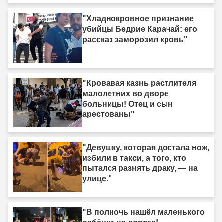
"Хладнокровное признание
убийцы Бедрие Карачай: его
рассказ заморозил кровь"
"Кровавая казнь растлителя
малолетних во дворе
больницы! Отец и сын
арестованы"
"Девушку, которая достала нож,
избили в такси, а того, кто
пытался разнять драку, — на
улице."
"В полночь нашёл маленького