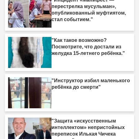
перестрелка мусульман»,
опубликованный муфтиятом,
стал событием."
"Как такое возможно?
Посмотрите, что достали из
желудка 15-летнего ребёнка."
"Инструктор избил маленького
ребёнка до смерти"
"Защита «искусственным
интеллектом» непристойных
переписок Илькая Чичека