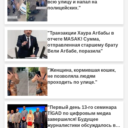
всю улицу и напал на
полицейских."
"Транзакции Хаура Агбабы в
отчете MASAK! Сумма,
отправленная старшему брату
Вели Агбабе, поразила"
"Женщина, кормившая кошек,
не позволяла людям
проходить по улице."
"Первый день 13-го семинара
TİGAD по цифровым медиа
завершился! Будущее
журналистики обсуждалось в