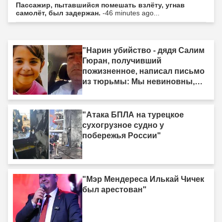
Пассажир, пытавшийся помешать взлёту, угнав
самолёт, был задержан.
-46 minutes ago...
"Нарин убийство - дядя Салим
Гюран, получивший
пожизненное, написал письмо
из тюрьмы: Мы невиновны,
мы не убийцы"
"Атака БПЛА на турецкое
сухогрузное судно у
побережья России"
"Мэр Мендереса Илькай Чичек
был арестован"