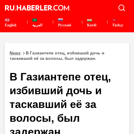
English
العربية
Pусский
Kurdî
Türkçe
News
В Газиантепе отец, избивший дочь и
таскавший её за волосы, был задержан.
В Газиантепе отец,
избивший дочь и
таскавший её за
волосы, был
задержан.