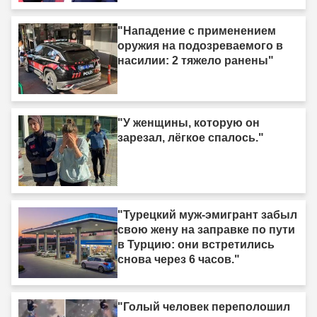
"Нападение с применением
оружия на подозреваемого в
насилии: 2 тяжело ранены"
"У женщины, которую он
зарезал, лёгкое спалось."
"Турецкий муж-эмигрант забыл
свою жену на заправке по пути
в Турцию: они встретились
снова через 6 часов."
"Голый человек переполошил