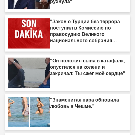
рухнула"
"Закон о Турции без террора
поступил в Комиссию по
правосудию Великого
национального собрания
Турции"
"Он положил сына в катафалк,
опустился на колени и
закричал: Ты сжёг моё сердце"
"Знаменитая пара обновила
любовь в Чешме."