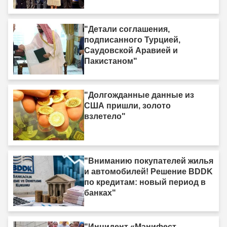
Ыгдыре"
"Детали соглашения,
подписанного Турцией,
Саудовской Аравией и
Пакистаном"
"Долгожданные данные из
США пришли, золото
взлетело"
"Вниманию покупателей жилья
и автомобилей! Решение BDDK
по кредитам: новый период в
банках"
"Инцидент «Манифест —