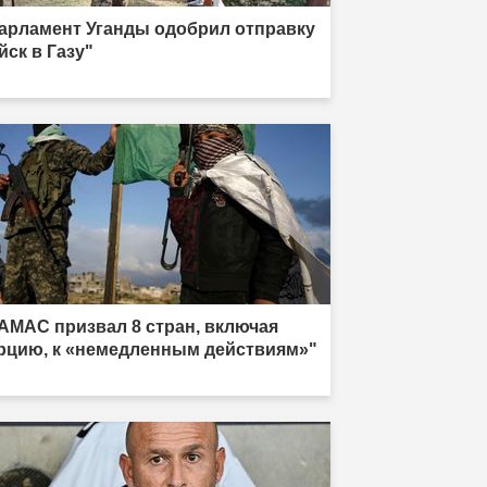
арламент Уганды одобрил отправку
йск в Газу"
АМАС призвал 8 стран, включая
рцию, к «немедленным действиям»"