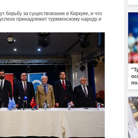
ут борьбу за существование в Киркуке, и что
 успехе принадлежит туркменскому народу и
"Т
ос
по
из
на