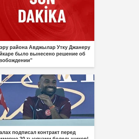
эру района Авджылар Утку Джанеру
йкаре было вынесено решение об
вобождении"
алах подписал контракт перед
имерно 30 тысячами болельщиков!