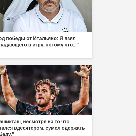
од победы от Итальяно: Я взял
падающего в игру, потому что..."
ешикташ, несмотря на то что
тался вдесятером, сумел одержать
беду."