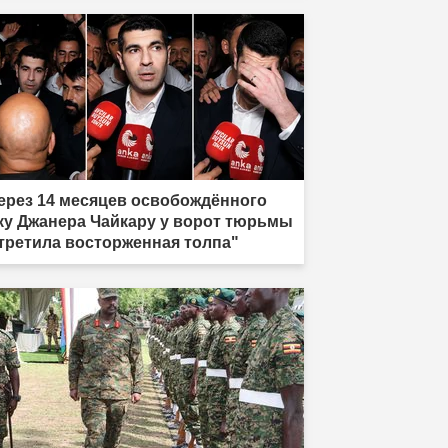
ня есть одна жизнь, и она тоже
лжна быть принесена в жертву»"
ерез 14 месяцев освобождённого
ку Джанера Чайкару у ворот тюрьмы
третила восторженная толпа"