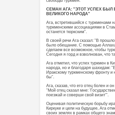
свободы туркмен.
СЕМАН АГА: "ЭТОТ УСПЕХ БЫ
ВЕЛИКОГО НАРОДА"
Ага, встретившийся с туркменами 
туркменскими ассоциациями в Стамб
останется тюркским".
В своей речи Ага сказал: "В прошло
было обещание. С помощью Аллаха в
сделаем все возможное, чтобы турк
Сегодня я горд и взволнован, что та
Ага отметил, что успех туркмен в К
народа, но и благодаря шахидам: "
Иракскому туркменскому фронту и н
бы".
Ага, сказав, что его отец болен и о
"Мой отец сказал мне: 'Государств
поезжай и соверши свой визит'".
Оценивая политическую борьбу ирак
Киркуке и цели на будущее, Ага от
своих землях в рамках общего знам