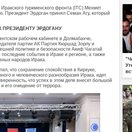
ме
 Иракского туркменского фронта (ITC) Мехмет
до
ю. Президент Эрдоган принял Семан Агу, который
К ПРЕЗИДЕНТУ ЭРДОГАНУ
ентском рабочем кабинете в Долмабахче,
едателя партии АК Партия Кюршад Зорлу и
нешней политике и безопасности Акиф Чагатай
последние события в Ираке и регионе, а также
"Ч
овных народов Ирака.
Ут
ил, что сохранение спокойствия в Киркуке,
вс
ного и человеческого разнообразия Ирака, идет
уверенность, что успех в этом деле внесет большой
 и его очищение от террора.