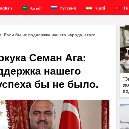
nglish
العربية
Pусский
Kurdî
Tü
а: Если бы не поддержка нашего народа, этого
ркука Семан Ага:
ддержка нашего
"З
успеха бы не было.
за
по
те