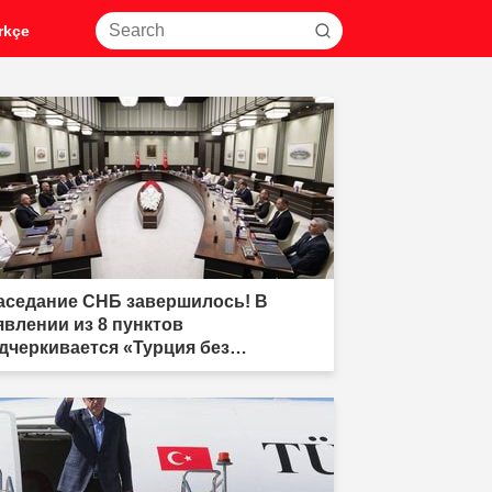
rkçe
аседание СНБ завершилось! В
явлении из 8 пунктов
дчеркивается «Турция без
ррора»"