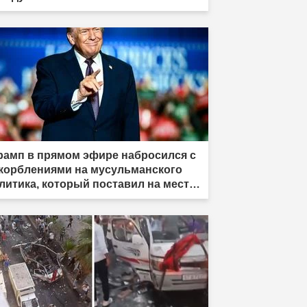
рамп в прямом эфире набросился с
корблениями на мусульманского
литика, который поставил на место
раильское лобби: «Когда я смотрю
 него, я вижу только дерьмо»"