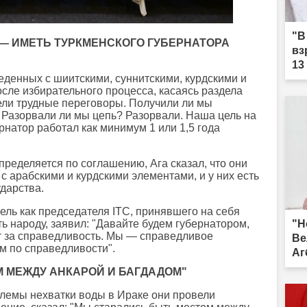
"В
— ИМЕТЬ ТУРКМЕНСКОГО ГУБЕРНАТОРА
вз
13
веденных с шиитскими, суннитскими, курдскими и
сле избирательного процесса, касаясь раздела
вели трудные переговоры. Получили ли мы
 Разорвали ли мы цепь? Разорвали. Наша цель на
натор работал как минимум 1 или 1,5 года
пределяется по соглашению, Ага сказал, что они
с арабскими и курдскими элементами, и у них есть
ударства.
цель как председателя ITC, принявшего на себя
"Н
ь народу, заявил: "Давайте будем губернатором,
т за справедливость. Мы — справедливое
Ве
ем по справедливости".
Аг
ра
 МЕЖДУ АНКАРОЙ И БАГДАДОМ"
блемы нехватки воды в Ираке они провели