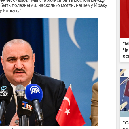
ение, сказал: "Мы старались быть мостом между
 быть полезными, насколько могли, нашему Ираку,
 Киркуку".
"М
Ча
ос
"С
пр