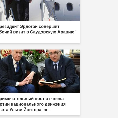
резидент Эрдоган совершит
бочий визит в Саудовскую Аравию"
римечательный пост от члена
ртии национального движения
зета Ульви Йонтера, не
дписавшего «Рамочный закон»: «У