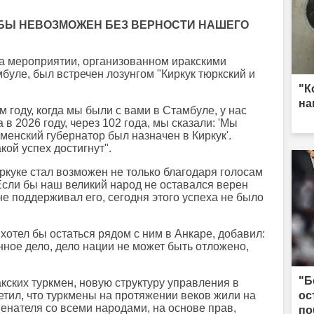
Л БЫ НЕВОЗМОЖЕН БЕЗ ВЕРНОСТИ НАШЕГО
на мероприятии, организованном иракскими
уле, был встречен лозунгом "Киркук тюркский и
"К
на
м году, когда мы были с вами в Стамбуле, у нас
 2026 году, через 102 года, мы сказали: 'Мы
менский губернатор был назначен в Киркук'.
кой успех достигнут".
иркуке стал возможен не только благодаря голосам
Если бы наш великий народ не оставался верен
е поддерживал его, сегодня этого успеха не было
н хотел бы остаться рядом с ним в Анкаре, добавил:
енное дело, дело нации не может быть отложено,
"Б
ских туркмен, новую структуру управления в
метил, что туркмены на протяжении веков жили на
ос
енателя со всеми народами, на основе прав,
по