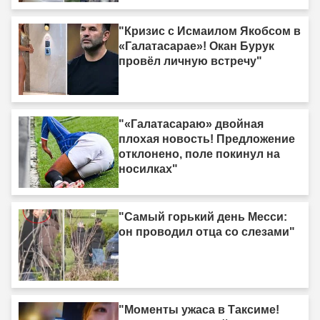
"Кризис с Исмаилом Якобсом в
«Галатасарае»! Окан Бурук
провёл личную встречу"
"«Галатасараю» двойная
плохая новость! Предложение
отклонено, поле покинул на
носилках"
"Самый горький день Месси:
он проводил отца со слезами"
"Моменты ужаса в Таксиме!