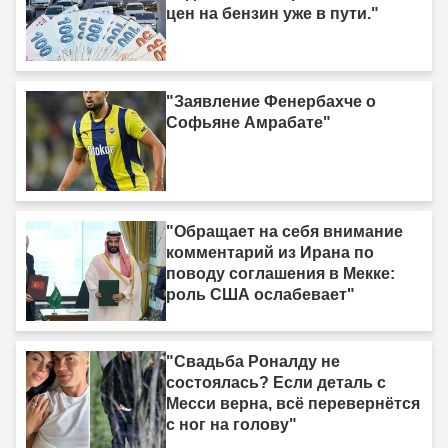
цен на бензин уже в пути."
"Заявление Фенербахче о
Софьяне Амрабате"
"Обращает на себя внимание
комментарий из Ирана по
поводу соглашения в Мекке:
роль США ослабевает"
"Свадьба Роналду не
состоялась? Если деталь с
Месси верна, всё перевернётся
с ног на голову"