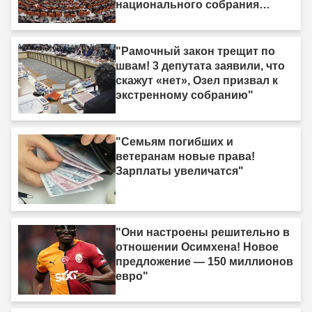
национального собрания
Турции будет обсуждаться
рамочный законопроект"
"Рамочный закон трещит по
швам! 3 депутата заявили, что
скажут «нет», Озел призвал к
экстренному собранию"
"Семьям погибших и
ветеранам новые права!
Зарплаты увеличатся"
"Они настроены решительно в
отношении Осимхена! Новое
предложение — 150 миллионов
евро"