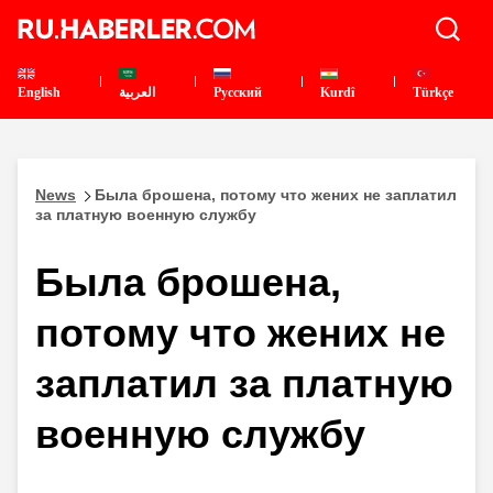
English
العربية
Pусский
Kurdî
Türkçe
News
Была брошена, потому что жених не заплатил
за платную военную службу
Была брошена,
потому что жених не
заплатил за платную
военную службу