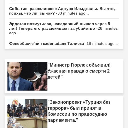
Событие, разозлившее Аджуна Илыджалы: Вы что,
психы, что ли, сынок?
-38 minutes ago...
Эрдоган возмутился, нападавший вышел через 5
лет! Теперь его разыскивают за убийство
-28 minutes
ago...
Фенербахче'нин кader adamı Талиска
-18 minutes ago...
"Министр Гюрлек объявил!
Ужасная правда о смерти 2
детей"
"Законопроект «Турция без
террора» был принят в
Комиссии по правосудию
парламента."