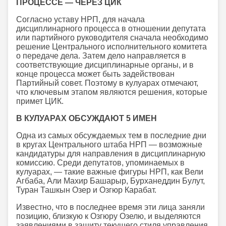
ПРОЦЕССЕ — ЧЕРЕЗ ЦИК
Согласно уставу НРП, для начала
дисциплинарного процесса в отношении депутата
или партийного руководителя сначала необходимо
решение Центрального исполнительного комитета
о передаче дела. Затем дело направляется в
соответствующие дисциплинарные органы, и в
конце процесса может быть задействован
Партийный совет. Поэтому в кулуарах отмечают,
что ключевым этапом являются решения, которые
примет ЦИК.
В КУЛУАРАХ ОБСУЖДАЮТ 5 ИМЕН
Одна из самых обсуждаемых тем в последние дни
в кругах Центрального штаба НРП — возможные
кандидатуры для направления в дисциплинарную
комиссию. Среди депутатов, упоминаемых в
кулуарах, — такие важные фигуры НРП, как Вели
Агбаба, Али Махир Башарыр, Бурханеддин Булут,
Туран Ташкын Озер и Озгюр Карабат.
Известно, что в последнее время эти лица заняли
позицию, близкую к Озгюру Озелю, и выделяются
заявлениями в защиту текущего стиля управления