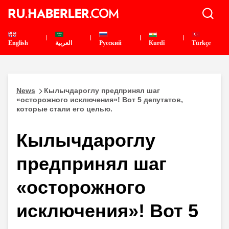
English
العربية
Pусский
Kurdî
Türkçe
News
Кылычдароглу предпринял шаг
«осторожного исключения»! Вот 5 депутатов,
которые стали его целью.
Кылычдароглу
предпринял шаг
«осторожного
исключения»! Вот 5