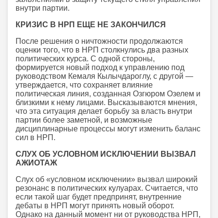
внутри партии.
КРИЗИС В НРП ЕЩЕ НЕ ЗАКОНЧИЛСЯ
После решения о ничтожности продолжаются
оценки того, что в НРП столкнулись два разных
политических курса. С одной стороны,
формируется новый подход к управлению под
руководством Кемаля Кылычдароглу, с другой —
утверждается, что сохраняет влияние
политическая линия, созданная Озгюром Озелем и
близкими к нему лицами. Высказываются мнения,
что эта ситуация делает борьбу за власть внутри
партии более заметной, и возможные
дисциплинарные процессы могут изменить баланс
сил в НРП.
СЛУХ ОБ УСЛОВНОМ ИСКЛЮЧЕНИИ ВЫЗВАЛ
АЖИОТАЖ
Слух об «условном исключении» вызвал широкий
резонанс в политических кулуарах. Считается, что
если такой шаг будет предпринят, внутренние
дебаты в НРП могут принять новый оборот.
Однако на данный момент ни от руководства НРП,