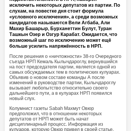
исключить некоторых депутатов из партии. По
слухам, на повестке дня стоит формула
«условного исключения», а среди возможных
кандидатов называются Вели Агбаба, Али
Махир Башарыр, Бурханеттин Булут, Туран
Ташкын Озер и Озгур Карабат. Ожидается, что
возможный шаг по исключению может ещё
больше усилить напряжённость в НРП.
После решения о «ничтожности» 38-го Очередного
съезда НРП Кемаль Кылычдароглу, вернувшийся
на пост председателя партии, является одной из
самых обсуждаемых тем в политических кулуарах.
Объявив о новом составе команды А после
изменений в руководстве партии, Кылычдароглу
вызывает любопытство относительно своего
дальнейшего пути, а в кулуарах НРП появился
новый слух.
Колумнист газеты Sabah Махмут Овюр
предположил, что в отношении некоторых
депутатов от НРП может быть начат
дисциплинарный процесс. Информация из
кулуаров, которую Овюр привел в своей статье,