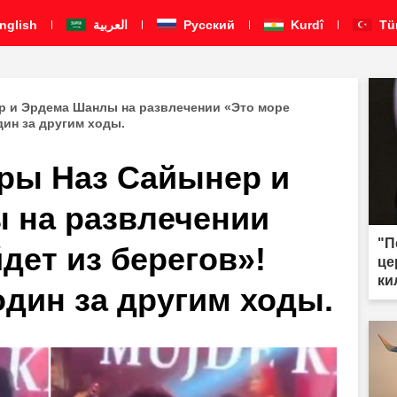
nglish
العربية
Pусский
Kurdî
Tü
р и Эрдема Шанлы на развлечении «Это море
ин за другим ходы.
ры Наз Сайынер и
 на развлечении
"П
дет из берегов»!
це
ки
дин за другим ходы.