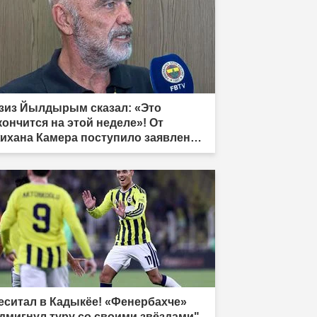
зиз Йылдырым сказал: «Это
кончится на этой неделе»! От
ихана Камера поступило заявление
трансфере нападающего."
еситал в Кадыкёе! «Фенербахче»
дмигнул туру со своими звёздами"