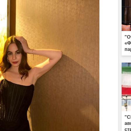
"О
«Ф
па
жа
"С
ав
ст