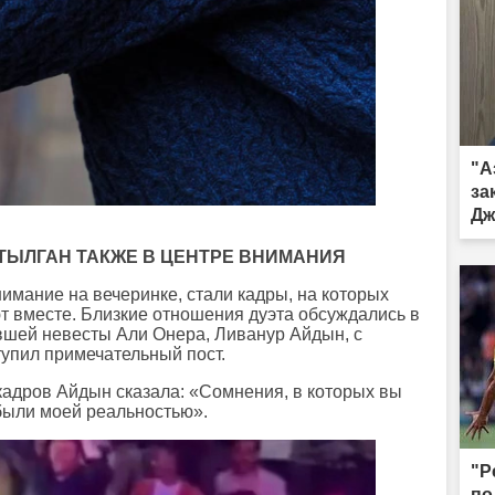
"А
за
Дж
о 
АТЫЛГАН ТАКЖЕ В ЦЕНТРЕ ВНИМАНИЯ
имание на вечеринке, стали кадры, на которых
т вместе. Близкие отношения дуэта обсуждались в
ывшей невесты Али Онера, Ливанур Айдын, с
тупил примечательный пост.
кадров Айдын сказала: «Сомнения, в которых вы
 были моей реальностью».
"Р
по