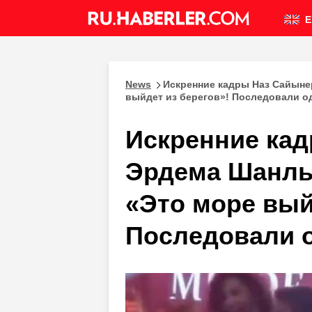
E
News
Искренние кадры Наз Сайыне
выйдет из берегов»! Последовали од
Искренние кад
Эрдема Шанлы
«Это море вый
Последовали о