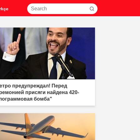
rkçe
етро предупреждал! Перед
ремонией присяги найдена 420-
лограммовая бомба"