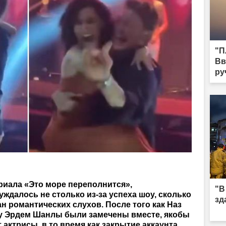
"П
Вв
ру
риала «Это море переполнится»,
"В
ждалось не столько из-за успеха шоу, сколько
зд
н романтических слухов. После того как Наз
у Эрдем Шанлы были замечены вместе, якобы
актрисы, в то время как закрытие аккаунта