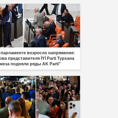
 парламенте возросло напряжение:
ова представителя İYİ Parti Турхана
меза подняли ряды AK Parti"