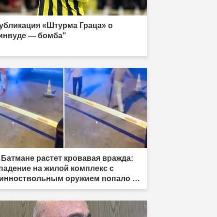
убликация «Штурма Граца» о
инвуде — бомба"
 Батмане растет кровавая вражда:
падение на жилой комплекс с
инноствольным оружием попало на
меру"