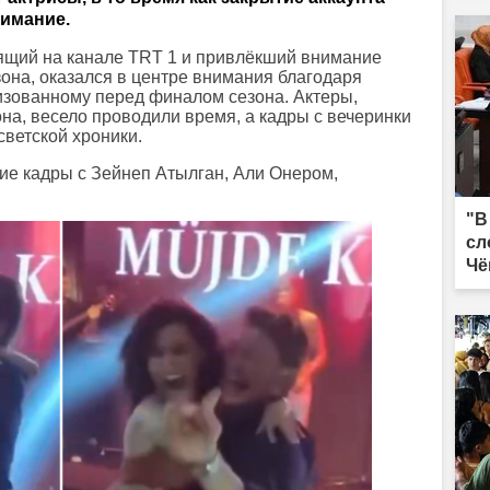
имание.
ящий на канале TRT 1 и привлёкший внимание
она, оказался в центре внимания благодаря
изованному перед финалом сезона. Актеры,
на, весело проводили время, а кадры с вечеринки
светской хроники.
е кадры с Зейнеп Атылган, Али Онером,
"В
сл
Чё