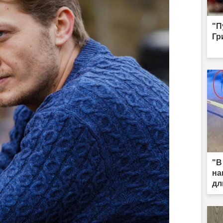
"П
Гр
"В
на
дл
ка