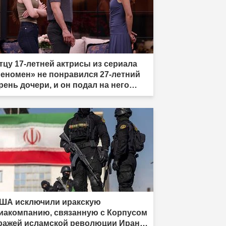
тцу 17-летней актрисы из сериала
еномен» не понравился 27-летний
рень дочери, и он подал на него
лобу."
ША исключили иракскую
иакомпанию, связанную с Корпусом
ражей исламской революции Ирана,