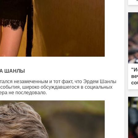
из
"И
МА ШАНЛЫ
ве
стался незамеченным и тот факт, что Эрдем Шанлы
со
о события, широко обсуждавшегося в социальных
тера не последовало.