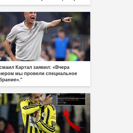
 санкционного списка."
смаил Картал заявил: «Вчера
чером мы провели специальное
брание»."