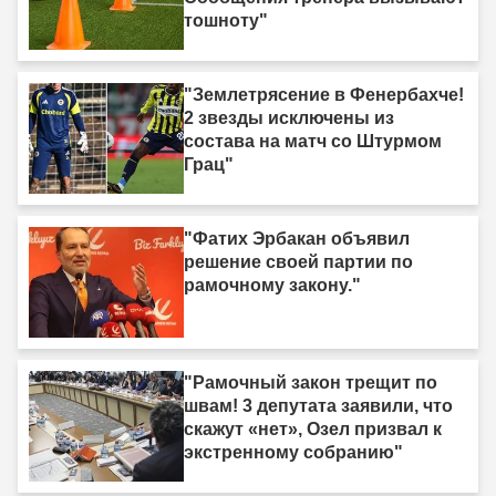
тошноту"
"Землетрясение в Фенербахче!
2 звезды исключены из
состава на матч со Штурмом
Грац"
"Фатих Эрбакан объявил
решение своей партии по
рамочному закону."
"Рамочный закон трещит по
швам! 3 депутата заявили, что
скажут «нет», Озел призвал к
экстренному собранию"