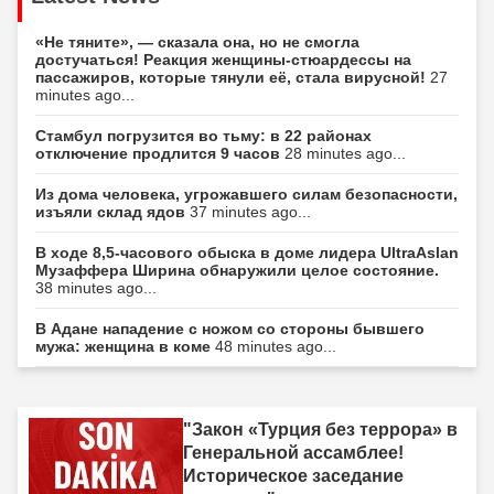
«Не тяните», — сказала она, но не смогла
достучаться! Реакция женщины-стюардессы на
пассажиров, которые тянули её, стала вирусной!
27
minutes ago...
Стамбул погрузится во тьму: в 22 районах
отключение продлится 9 часов
28 minutes ago...
Из дома человека, угрожавшего силам безопасности,
изъяли склад ядов
37 minutes ago...
В ходе 8,5-часового обыска в доме лидера UltraAslan
Музаффера Ширина обнаружили целое состояние.
38 minutes ago...
В Адане нападение с ножом со стороны бывшего
мужа: женщина в коме
48 minutes ago...
"Закон «Турция без террора» в
Генеральной ассамблее!
Историческое заседание