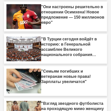
"Они настроены решительно в
отношении Осимхена! Новое
предложение — 150 миллионов
евро"
"В Турции сегодня войдёт в
историю: в Генеральной
ассамблее Великого
национального собрания
Турции будет обсуждаться
рамочный законопроект"
"Семьям погибших и
ветеранам новые права!
Зарплаты увеличатся"
"Взгляд звездного футболиста
на проходящую мимо женщину