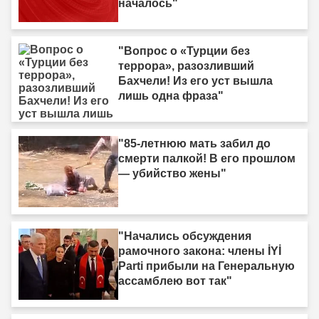
началось"
"Вопрос о «Турции без
террора», разозливший
Бахчели! Из его уст вышла
лишь одна фраза"
"85-летнюю мать забил до
смерти палкой! В его прошлом
— убийство жены"
"Начались обсуждения
рамочного закона: члены İYİ
Parti прибыли на Генеральную
ассамблею вот так"