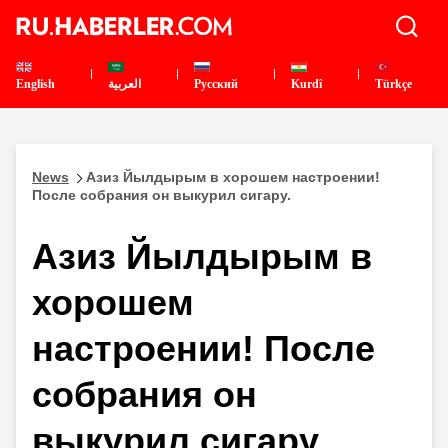
English
العربية
Pусский
Kurdî
Türkçe
News
Азиз Йылдырым в хорошем настроении!
После собрания он выкурил сигару.
Азиз Йылдырым в
хорошем
настроении! После
собрания он
выкурил сигару.