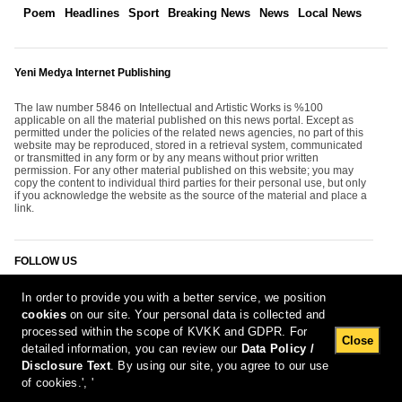
Poem
Headlines
Sport
Breaking News
News
Local News
Yeni Medya Internet Publishing
The law number 5846 on Intellectual and Artistic Works is %100
applicable on all the material published on this news portal. Except as
permitted under the policies of the related news agencies, no part of this
website may be reproduced, stored in a retrieval system, communicated
or transmitted in any form or by any means without prior written
permission. For any other material published on this website; you may
copy the content to individual third parties for their personal use, but only
if you acknowledge the website as the source of the material and place a
link.
FOLLOW US
In order to provide you with a better service, we position
cookies
on our site. Your personal data is collected and
processed within the scope of KVKK and GDPR. For
Close
detailed information, you can review our
Data Policy /
Disclosure Text
. By using our site, you agree to our use
[Report Bug]
10.08.2026 12:45:01 #1.11#
of cookies.', '