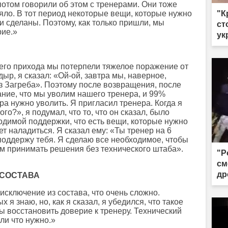
том говорили об этом с тренерами. Они тоже
ияло. В тот период некоторые вещи, которые нужно
"К
 сделаны. Поэтому, как только пришли, мы
ст
рие.»
ук
его прихода мы потерпели тяжелое поражение от
ыр, я сказал: «Ой-ой, завтра мы, наверное,
з Загреба». Поэтому после возвращения, после
ние, что мы уволим нашего тренера, и 99%
ра нужно уволить. Я пригласил тренера. Когда я
го?», я подумал, что то, что он сказал, было
одимой поддержки, что есть вещи, которые нужно
жет наладиться. Я сказал ему: «Ты тренер на 6
 поддержу тебя. Я сделаю все необходимое, чтобы
ем принимать решения без технического штаба».
"Р
см
др
 СОСТАВА
сключение из состава, что очень сложно.
 я знаю, но, как я сказал, я убедился, что такое
 восстановить доверие к тренеру. Технический
ли что нужно.»