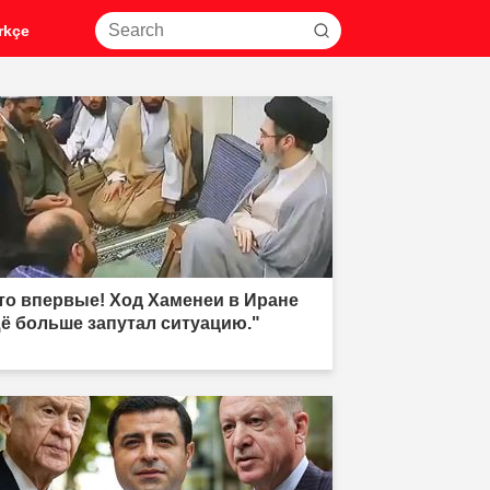
rkçe
то впервые! Ход Хаменеи в Иране
ё больше запутал ситуацию."