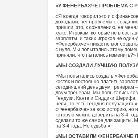
«У ФЕНЕРБАХЧЕ ПРОБЛЕМА С 
«Я всегда говорил это и с финансо
доходами, нет проблемы с создание
пришли, это, к сожалению, не меня
хуже. Игрокам, которые не в состав
зарплаты, и таких игроков не один-
«Фенербахче» никак не мог создать
с нуля. Мы попытались этому поме
приняли, что пытались изменить?»
«МЫ СОЗДАЛИ ЛУЧШУЮ ПОЛУЗ
«Мы попытались создать «Фенербахч
костяк и постоянно платить зарпла
сегодняшний день двум тренерам 
двум тренерам. Мы попытались созд
Гендузи, Канте и Сиддики Шерифа, 
цели. То есть сегодня полузащита
«Фенербахче» за всю историю, но и
которую можно доверить на 3-4 год
сделали то же самое для защиты. 
на 3-4 года. Не судьба.»
«МЫ ОСТАВИЛИ ФЕНЕРБАХЧЕ Л