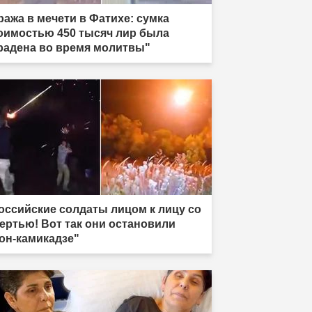
ража в мечети в Фатихе: сумка
оимостью 450 тысяч лир была
радена во время молитвы"
оссийские солдаты лицом к лицу со
ертью! Вот так они остановили
он-камикадзе"