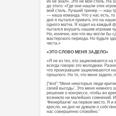
их не знал». Это не мой стиль. На
до этого: «Где они нашли этих игр
мой стиль. Лучший тренер — наш т
— наша команда. Что у нас есть, то
дня я пытался привить это на наши
одного матча. Я ходил на каждый 
пытался внушить нашим игрокам чу
Но, конечно, кое-что мы могли бы с
мастерского периода. Но будьте зд
чиста.»
«ЭТО СЛОВО МЕНЯ ЗАДЕЛО»
«Я не из тех, кто зацикливается н
всегда говорю это молодежи. Разн
что проигравшие зацикливаются на 
прошлого. Но то, что меня задело,
{"text":"Меня некоторые люди крит
своей выгоды'. Это меня немного за
решение о конгрессе, чтобы во врем
возникло ни малейших сомнений. И
'Фенербахче' на первое место. Я и 
кресло, ни дня не думали о собстве
нас совершенно спокойно."