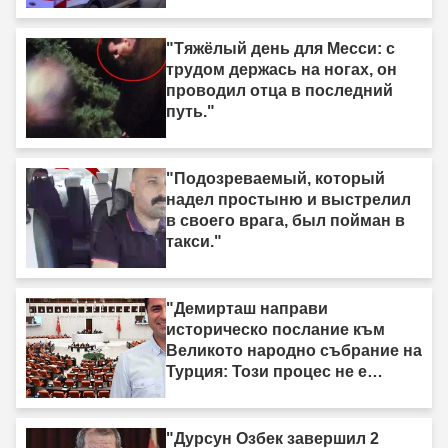
"Тяжёлый день для Месси: с
трудом держась на ногах, он
проводил отца в последний
путь."
"Подозреваемый, который
надел простыню и выстрелил
в своего врага, был пойман в
такси."
"Демирташ направи
историческо послание към
Великото народно събрание на
Турция: Този процес не е
процес на „вземи-дай“."
"Дурсун Озбек завершил 2