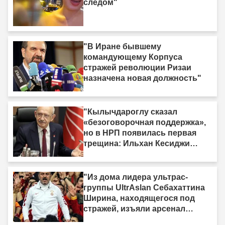
следом"
"В Иране бывшему
командующему Корпуса
стражей революции Ризаи
назначена новая должность"
"Кылычдароглу сказал
«безоговорочная поддержка»,
но в НРП появилась первая
трещина: Ильхан Кесиджи
скажет «нет»"
"Из дома лидера ультрас-
группы UltrAslan Себахаттина
Ширина, находящегося под
стражей, изъяли арсенал
оружия."