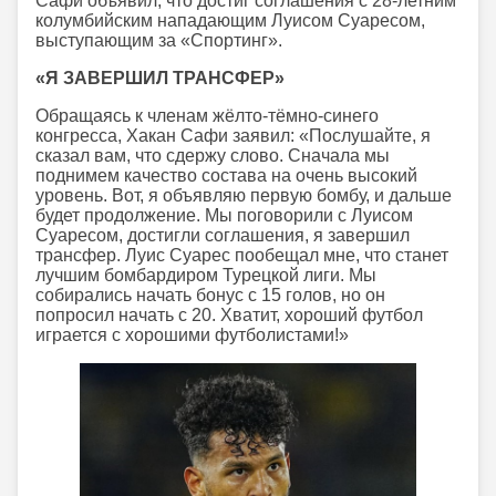
Сафи объявил, что достиг соглашения с 28-летним
колумбийским нападающим Луисом Суаресом,
выступающим за «Спортинг».
«Я ЗАВЕРШИЛ ТРАНСФЕР»
Обращаясь к членам жёлто-тёмно-синего
конгресса, Хакан Сафи заявил: «Послушайте, я
сказал вам, что сдержу слово. Сначала мы
поднимем качество состава на очень высокий
уровень. Вот, я объявляю первую бомбу, и дальше
будет продолжение. Мы поговорили с Луисом
Суаресом, достигли соглашения, я завершил
трансфер. Луис Суарес пообещал мне, что станет
лучшим бомбардиром Турецкой лиги. Мы
собирались начать бонус с 15 голов, но он
попросил начать с 20. Хватит, хороший футбол
играется с хорошими футболистами!»