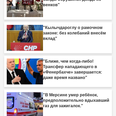
венков"
"Кылычдароглу о рамочном
законе: без колебаний внесём
вклад"
"Ближе, чем когда-либо!
Трансфер нападающего в
«Фенербахче» завершается:
даже время названо"
"В Мерсине умер ребёнок,
предположительно вдыхавший
газ для зажигалок."