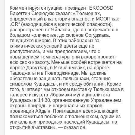
Комментируя ситуацию, президент EKODOSD
Бахеттин Сюрюджю сказал: «Тюльюшах,
определенный в категории опасности МСОП как
„CR“ (находящийся в критической опасности),
распространен от Яйлакёя, где он встречается в
большом количестве, до склонов Согуджака,
тянущихся к морю. В этих районах из-за
климатических условий цветы еще не
распустились, и мы предполагаем, что с
повышением температуры они вскоре проявят
всю свою красоту. Меньше особей встречается на
дороге Давутлар, в Икичешмелик, на дороге
Ташоджагы и в Гюверджинаде. Мы должны
обязательно защищать тюльюшахи, ставшие
символом Кушадасы, и их среду обитания. Кроме
того, в четверг мы откроем выставку Тюльюшаха в
галерее искусств Ибрамаки муниципалитета
Кушадасы в 14:30, организованную Управлением
охраны природы и национальных парков
провинции Айдын. Приглашаем всех желающих
познакомиться поближе с тюльюшахом, одним из
уникальных природных наследий Кушадасы, на
открытие выставки», — сказал он.