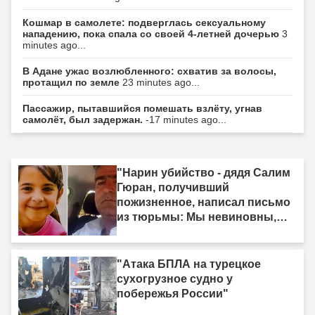
Кошмар в самолете: подверглась сексуальному
нападению, пока спала со своей 4-летней дочерью
3
minutes ago...
В Адане ужас возлюбленного: схватив за волосы,
протащил по земле
23 minutes ago...
Пассажир, пытавшийся помешать взлёту, угнав
самолёт, был задержан.
-17 minutes ago...
"Нарин убийство - дядя Салим
Гюран, получивший
пожизненное, написал письмо
из тюрьмы: Мы невиновны,
мы не убийцы"
"Атака БПЛА на турецкое
сухогрузное судно у
побережья России"