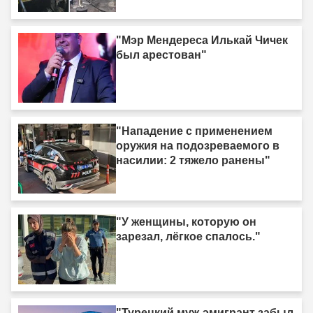
"Мэр Мендереса Илькай Чичек
был арестован"
"Нападение с применением
оружия на подозреваемого в
насилии: 2 тяжело ранены"
"У женщины, которую он
зарезал, лёгкое спалось."
"Турецкий муж-эмигрант забыл