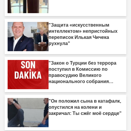
"Защита «искусственным
интеллектом» непристойных
переписок Илькая Чичека
рухнула"
"Закон о Турции без террора
поступил в Комиссию по
правосудию Великого
национального собрания
Турции"
"Он положил сына в катафалк,
опустился на колени и
закричал: Ты сжёг моё сердце"