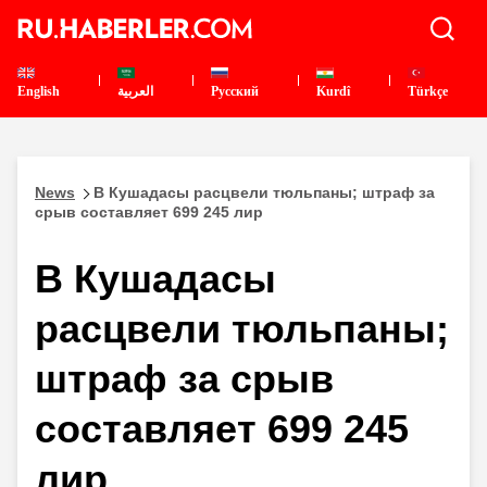
English
العربية
Pусский
Kurdî
Türkçe
News
В Кушадасы расцвели тюльпаны; штраф за
срыв составляет 699 245 лир
В Кушадасы
расцвели тюльпаны;
штраф за срыв
составляет 699 245
лир