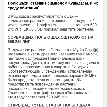
тюлюшахи, ставшие символом Кушадасы, и их
среду обитания'.
В Кушадасах распустился тюльюшах —
эндемичное растение, находящееся под угрозой
исчезновения. Штраф за его срыв составляет 699
245 лир. EKODOSD призвал защитить растение.
СОРВАВШИХ ТЮЛЬЮШАХ ОШТРАФУЮТ НА
699 245 ЛИР
Эндемичное растение «Тюльюшах» (Aydın Gaşağı),
названное в честь древнего названия гор Самсон,
где также расположен Национальный парк
полуострова Дилек, в этом году впервые зацвело в
районах произрастания в квартале Согуджак.
Соответствующим учреждениям и Управлению
охраны природы и национальных парков (DKMP)
была предоставлена информация, чтобы
предотвратить повреждение растений,
находящихся между жилыми комплексами.
Отмечается, что штраф за срыв «Тюльюшаха» в
этом году составляет 699 245 лир.
ОТКРЫВАЕТСЯ ВЫСТАВКА ТЮЛЬЮШАХА