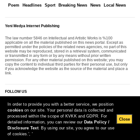
Poem
Headlines
Sport
Breaking News
News
Local News
Yeni Medya Internet Publishing
The law number 5846 on Intellectual and Artistic Works is %100
applicable on all the material published on this news portal. Except as
permitted under the policies of the related news agencies, no part of this
website may be reproduced, stored in a retrieval system, communicated
or transmitted in any form or by any means without prior written
permission. For any other material published on this website; you may
copy the content to individual third parties for their personal use, but only
if you acknowledge the website as the source of the material and place a
link.
FOLLOW US
In order to provide you with a better service, we position
cookies
on our site. Your personal data is collected and
processed within the scope of KVKK and GDPR. For
Close
detailed information, you can review our
Data Policy /
Disclosure Text
. By using our site, you agree to our use
[Report Bug]
7.08.2026 11:22:47 #1.11#
of cookies.', '