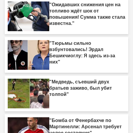
"Ожидавших снижения цен на
топливо ждёт шок от
повышения! Сумма также стала
известна."
"Тюрьмы сильно
взбунтовались! Эрдал
Бешикчиоглу: Я здесь из-за
них"
"Медведь, съевший двух
братьев заживо, был убит
толпой"
"Бомба от Фенербахче по
Мартинелли: Арсенал требует
целое состояние"