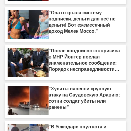
"Она открыла систему
подписки, деньги для неё не
деньги! Вот ежемесячный
доход Мелек Моссо."
"После «подписного» кризиса
в MHP Йонтер послал
знаменательное сообщение:
Порядок несправедливости
рано или поздно рухнет."
"Хуситы нанесли крупную
атаку на Саудовскую Аравию:
сотни солдат убиты или
ранены"
"В Ускюдаре пнул кота и