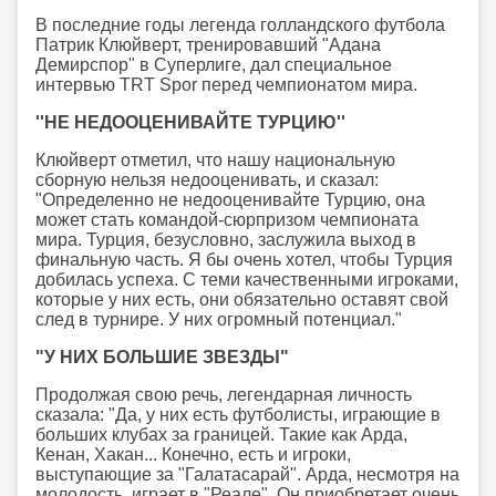
В последние годы легенда голландского футбола
Патрик Клюйверт, тренировавший "Адана
Демирспор" в Суперлиге, дал специальное
интервью TRT Spor перед чемпионатом мира.
''НЕ НЕДООЦЕНИВАЙТЕ ТУРЦИЮ''
Клюйверт отметил, что нашу национальную
сборную нельзя недооценивать, и сказал:
"Определенно не недооценивайте Турцию, она
может стать командой-сюрпризом чемпионата
мира. Турция, безусловно, заслужила выход в
финальную часть. Я бы очень хотел, чтобы Турция
добилась успеха. С теми качественными игроками,
которые у них есть, они обязательно оставят свой
след в турнире. У них огромный потенциал."
"У НИХ БОЛЬШИЕ ЗВЕЗДЫ"
Продолжая свою речь, легендарная личность
сказала: "Да, у них есть футболисты, играющие в
больших клубах за границей. Такие как Арда,
Кенан, Хакан... Конечно, есть и игроки,
выступающие за "Галатасарай". Арда, несмотря на
молодость, играет в "Реале". Он приобретает очень