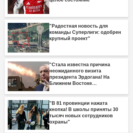
"Радостная новость для
команды Суперлиги: одобрен
крупный проект"
"Стала известна причина
неожиданного визита
президента Эрдогана! На
Ближнем Востоке
формируется новый союз
сил."
"В 81 провинции нажата
кнопка! В школы приняты 30
тысяч новых сотрудников
охраны"