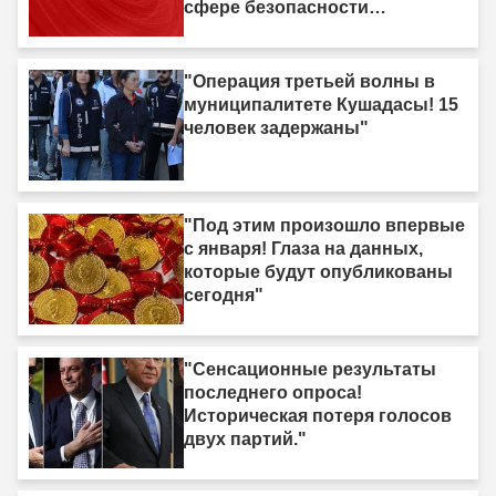
сфере безопасности
подтвердили"
"Операция третьей волны в
муниципалитете Кушадасы! 15
человек задержаны"
"Под этим произошло впервые
с января! Глаза на данных,
которые будут опубликованы
сегодня"
"Сенсационные результаты
последнего опроса!
Историческая потеря голосов
двух партий."