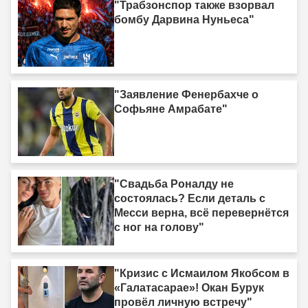
"Трабзонспор также взорвал
бомбу Дарвина Нуньеса"
"Заявление Фенербахче о
Софьяне Амрабате"
"Свадьба Роналду не
состоялась? Если деталь с
Месси верна, всё перевернётся
с ног на голову"
"Кризис с Исмаилом Якобсом в
«Галатасарае»! Окан Бурук
провёл личную встречу"