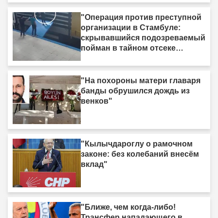
"Операция против преступной
организации в Стамбуле:
скрывавшийся подозреваемый
пойман в тайном отсеке
грузовика"
"На похороны матери главаря
банды обрушился дождь из
венков"
"Кылычдароглу о рамочном
законе: без колебаний внесём
вклад"
"Ближе, чем когда-либо!
Трансфер нападающего в