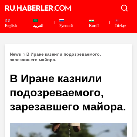
English
العربية
Pусский
Kurdî
Türkçe
News
В Иране казнили подозреваемого,
зарезавшего майора.
В Иране казнили
подозреваемого,
зарезавшего майора.