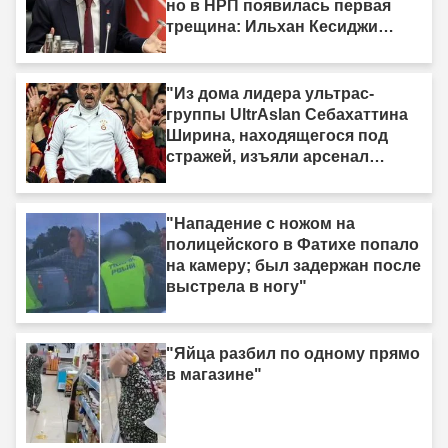
но в НРП появилась первая
трещина: Ильхан Кесиджи
скажет «нет»"
"Из дома лидера ультрас-
группы UltrAslan Себахаттина
Ширина, находящегося под
стражей, изъяли арсенал
оружия."
"Нападение с ножом на
полицейского в Фатихе попало
на камеру; был задержан после
выстрела в ногу"
"Яйца разбил по одному прямо
в магазине"