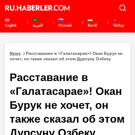
English
العربية
Pусский
Kurdî
Türkçe
News
Расставание в «Галатасарае»! Окан Бурук не
хочет, он также сказал об этом Дурсуну Озбеку
Расставание в
«Галатасарае»! Окан
Бурук не хочет, он
также сказал об этом
Дурсуну Озбеку