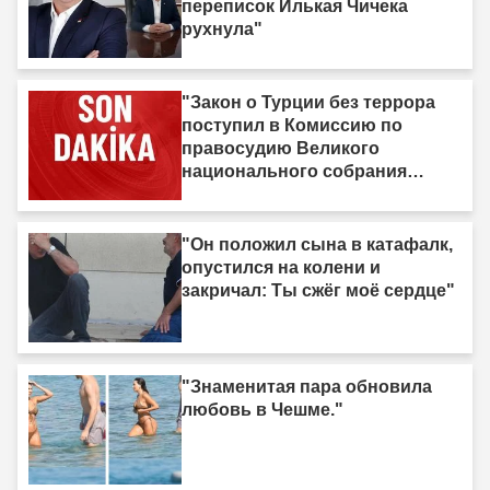
переписок Илькая Чичека
рухнула"
"Закон о Турции без террора
поступил в Комиссию по
правосудию Великого
национального собрания
Турции"
"Он положил сына в катафалк,
опустился на колени и
закричал: Ты сжёг моё сердце"
"Знаменитая пара обновила
любовь в Чешме."