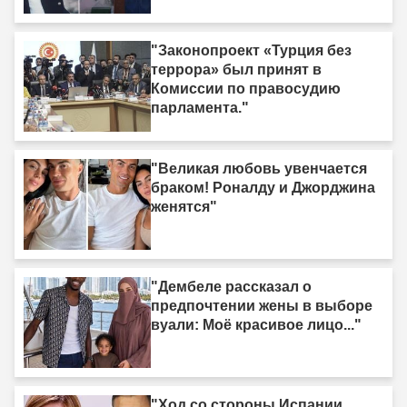
"Законопроект «Турция без
террора» был принят в
Комиссии по правосудию
парламента."
"Великая любовь увенчается
браком! Роналду и Джорджина
женятся"
"Дембеле рассказал о
предпочтении жены в выборе
вуали: Моё красивое лицо..."
"Ход со стороны Испании