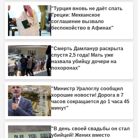
"Турция вновь не даёт спать
Греции: Мекканское
соглашение вызвало
беспокойство в Афинах"
"Смерть Дамланур раскрыта
спустя 2,5 года! Мать уже
назвала убийцу дочери на
похоронах"
"Министр Уралоглу сообщил
хорошие новости! Дорога в 7
часов сокращается до 1 часа 45
минут"
"В день своей свадьбы он стал
убийцей! Жених вместо