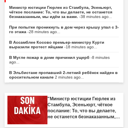
Министр юстиции Гюрлек из Стамбула, Эсеньюрт,
чёткое послание: То, что вы делаете, не останется
безнаказанным, мы идём за вами.
-38 minutes ago...
При попытке проникнуть в дом через крышу упал с 3-
го этажа
-28 minutes ago...
В Ассамблее Косово премьер-министру Курти
выразили протест яйцами
-18 minutes ago...
В Мугле пожар в доме причинил ущерб
-8 minutes
ago...
В Эльбистане пропавший 2-летний ребёнок найден в
оросительном канале
2 minutes ago...
"Министр юстиции Гюрлек из
Стамбула, Эсеньюрт, чёткое
послание: То, что вы делаете,
не останется безнаказанным,
мы идём за вами."