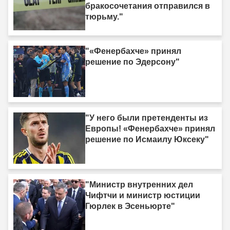
бракосочетания отправился в
тюрьму."
"«Фенербахче» принял
решение по Эдерсону"
"У него были претенденты из
Европы! «Фенербахче» принял
решение по Исмаилу Юксеку"
"Министр внутренних дел
Чифтчи и министр юстиции
Гюрлек в Эсеньюрте"