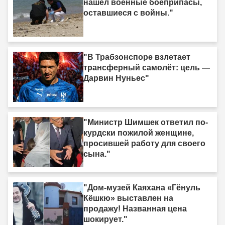
нашёл военные боеприпасы,
оставшиеся с войны."
"В Трабзонспоре взлетает
трансферный самолёт: цель —
Дарвин Нуньес"
"Министр Шимшек ответил по-
курдски пожилой женщине,
просившей работу для своего
сына."
"Дом-музей Каяхана «Гёнуль
Кёшкю» выставлен на
продажу! Названная цена
шокирует."