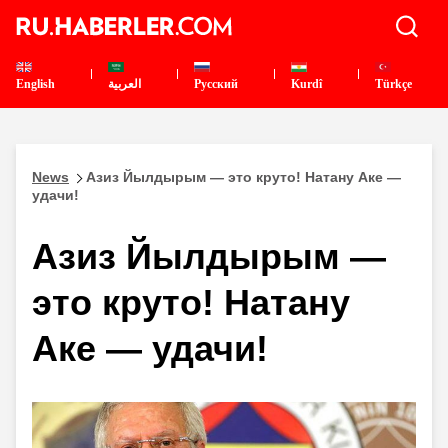
English
العربية
Pусский
Kurdî
Türkçe
News
Азиз Йылдырым — это круто! Натану Аке —
удачи!
Азиз Йылдырым —
это круто! Натану
Аке — удачи!