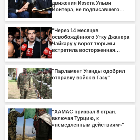
движения Иззета Ульви
Йонтера, не подписавшего
«Рамочный закон»: «У меня
есть одна жизнь, и она тоже
должна быть принесена в
"Через 14 месяцев
жертву»"
освобождённого Утку Джанера
Чайкару у ворот тюрьмы
встретила восторженная
толпа"
"Парламент Уганды одобрил
отправку войск в Газу"
"ХАМАС призвал 8 стран,
включая Турцию, к
«немедленным действиям»"