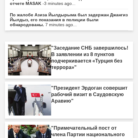
отчете MASAK
-3 minutes ago...
По жалобе Азиза Йылдырыма был задержан Джангиз
Йылдыз, его показания в полиции были
обнародованы.
7 minutes ago...
"Заседание СНБ завершилось!
В заявлении из 8 пунктов
подчеркивается «Турция без
террора»"
"Президент Эрдоган совершит
рабочий визит в Саудовскую
Аравию"
"Примечательный пост от
члена Партии национального