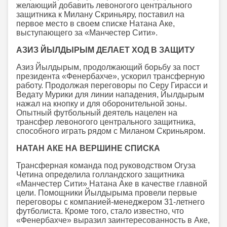
желающий добавить левоногого центрального
защитника к Милану Скриньяру, поставил на
первое место в своем списке Натана Аке,
выступающего за «Манчестер Сити».
АЗИЗ ЙЫЛДЫРЫМ ДЕЛАЕТ ХОД В ЗАЩИТУ
Азиз Йылдырым, продолжающий борьбу за пост
президента «Фенербахче», ускорил трансферную
работу. Продолжая переговоры по Серу Гирасси и
Ведату Мурики для линии нападения, Йылдырым
нажал на кнопку и для оборонительной зоны.
Опытный футбольный деятель нацелен на
трансфер левоногого центрального защитника,
способного играть рядом с Миланом Скриньяром.
НАТАН АКЕ НА ВЕРШИНЕ СПИСКА
Трансферная команда под руководством Огуза
Четина определила голландского защитника
«Манчестер Сити» Натана Аке в качестве главной
цели. Помощники Йылдырыма провели первые
переговоры с компанией-менеджером 31-летнего
футболиста. Кроме того, стало известно, что
«Фенербахче» выразил заинтересованность в Аке,