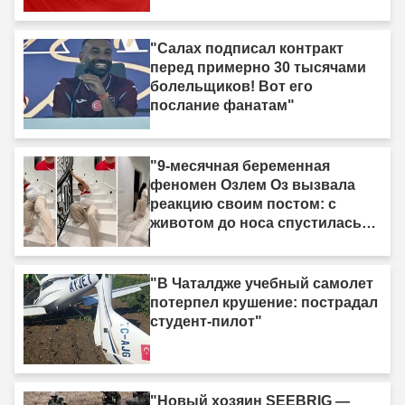
"Салах подписал контракт
перед примерно 30 тысячами
болельщиков! Вот его
послание фанатам"
"9-месячная беременная
феномен Озлем Оз вызвала
реакцию своим постом: с
животом до носа спустилась
по лестнице ползком."
"В Чаталдже учебный самолет
потерпел крушение: пострадал
студент-пилот"
"Новый хозяин SEEBRIG —