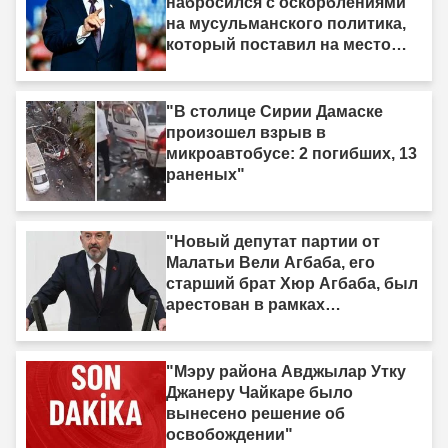
набросился с оскорблениями
на мусульманского политика,
который поставил на место
израильское лобби: «Когда я
смотрю на него, я вижу только
дерьмо»"
"В столице Сирии Дамаске
произошел взрыв в
микроавтобусе: 2 погибших, 13
раненых"
"Новый депутат партии от
Малатьи Вели Агбаба, его
старший брат Хюр Агбаба, был
арестован в рамках
расследования Egeşehir."
"Мэру района Авджылар Утку
Джанеру Чайкаре было
вынесено решение об
освобождении"