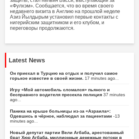
защиты, стал Келвин Басси, выступающий за
«Фулхэм». Сообщается, что во время своего
недавнего визита в Англию на прошлой неделе
Азиз Йылдырым установил первые контакты с
нигерийским защитником и его клубом, и
переговоры продолжаются.
Latest News
Он приехал в Турцию на отдых и получил самое
горькое известие в своей жизни.
17 minutes ago...
Игру «Мой автомобиль сломался» пьяного и
бесправного водителя пресекла полиция
37 minutes
ago...
Паника на крыше больницы из-за «Азраила»:
Одевшись в чёрное, наблюдал за пациентами
-13
minutes ago...
Новый депутат партии Вели Агбаба, арестованный
брат Хюр Агбаба, миллионные денежные потоки в